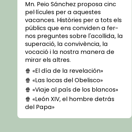
Mn. Peio Sánchez proposa cinc
pel·lícules per a aquestes
vacances. Històries per a tots els
públics que ens conviden a fer-
nos preguntes sobre l'acollida, la
superació, la convivència, la
vocació i la nostra manera de
mirar els altres.
🍿 «El día de la revelación»
🍿 «Las locas del Obelisco»
🍿 «Viaje al país de los blancos»
🍿 «León XIV, el hombre detrás
del Papa»
🍿 «Las ovejas detectives»
▶️ Descobreix les seves