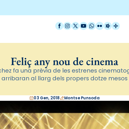
Facebook
Instagram
X / Twitter
YouTube
WhatsApp
Flickr
Radio Est
Catal
Feliç any nou de cinema
chez fa una prèvia de les estrenes cinemato
arribaran al llarg dels propers dotze mesos
03 Gen, 2018
Montse Punsoda