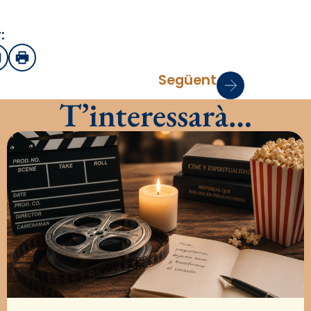
:
sApp
mail
Imprimir
Següent
T’interessarà…