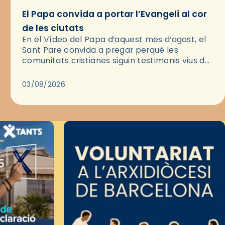
El Papa convida a portar l’Evangeli al cor
de les ciutats
En el Vídeo del Papa d’aquest mes d’agost, el
Sant Pare convida a pregar perquè les
comunitats cristianes siguin testimonis vius de
l’Evangeli enmig de les ciutats. A través d’una
pregària, el…
03/08/2026