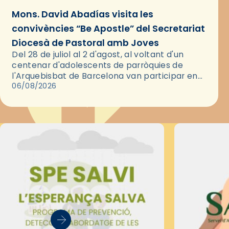
Mons. David Abadías visita les
convivències “Be Apostle” del Secretariat
Diocesà de Pastoral amb Joves
Del 28 de juliol al 2 d'agost, al voltant d'un
centenar d'adolescents de parròquies de
l'Arquebisbat de Barcelona van participar en
les convivències Be Apostle, organitzades pel
06/08/2026
Secretariat Diocesà de Pastoral amb…