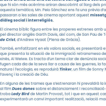
que hi són més acèrrims aniran descobrint al llarg dels pr
aquesta temàtica,
Mn.
Peio
Sánchez ens fa una prèvia d’
passaran a les sales de cinema aportant aquest
missatg
diàleg social i interreligiós.
El cinema bíblic figura entre les properes estrenes amb
pel director anglès
Garth
Davis
, així com, de San Pau de T
de Crist
, d’
Andrew
Hyaat
(Plena de Gràcia).
També, emfatitzant en els valors socials, es presentarà
que presenta la situació de la immigració retransmesa des
xinès, Ai
Weiwe
. Es tracta d’un tema clar de denúncia soci
fugen cada dia de la seva llar a causa de les guerres, la f
natura i l’ecologia, es reproduirà
Tinker
, un film de
Sonny
l’avenç i la creació de Déu.
En alguna de les trames que s’estrenaran hi prevaldrà la
al film
Dues dones
sobre el distanciament i reconciliació
troba
Lady
Bird
de Martin
Provost
, tot i que en aquest cas
experimentarà un canvi important realització, relació mare 