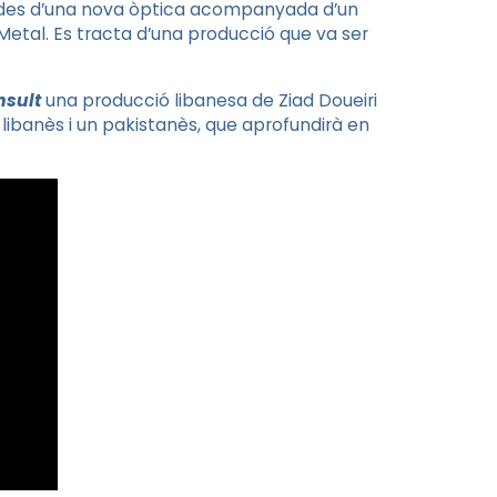
es d’una nova òptica acompanyada d’un
Metal
. Es tracta d’una producció que va ser
nsult
una producció libanesa de
Ziad
Doueiri
ibanès i un pakistanès, que aprofundirà en