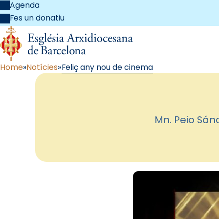
Agenda
Fes un donatiu
Home
Notícies
Feliç any nou de cinema
Mn. Peio Sán