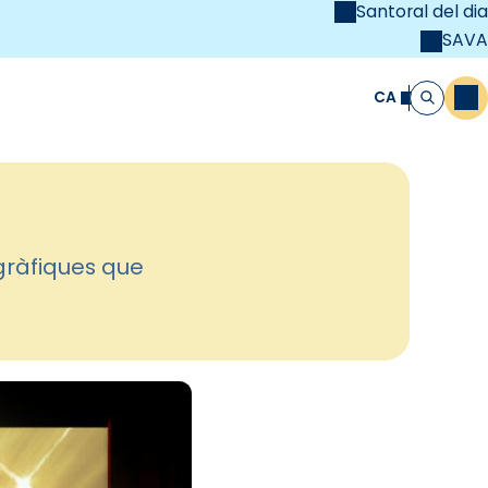
Santoral del dia
SAVA
el
unya Cristiana
CA
M
Cerca
gràfiques que