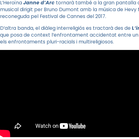
L’Heroïna
Janne
d’Arc
tornarà també a
la gran pantalla
d
musical dirigit per
Bruno
Dumont
amb la música
de Hevy
reconeguda pel Festival de
Cannes
del 2017.
D’altra banda, el diàleg interreligiós es tractarà des de
L
‘
i
que posa de context l’enfrontament accidentat entre un l
els enfrontaments
pluri
-racials i multireligiosos.