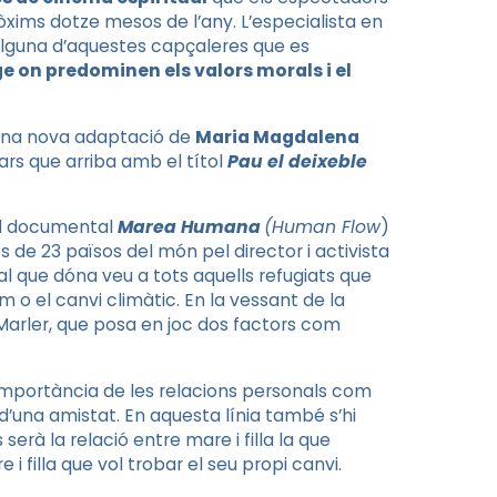
òxims dotze mesos de l’any. L’especialista en
alguna d’aquestes capçaleres que es
e on predominen els valors morals i el
 una nova adaptació de
Maria Magdalena
ars que arriba amb el títol
Pau el deixeble
 el documental
Marea Humana
(
Human
Flow
)
 de 23 països del món pel director i activista
al que dóna veu a tots aquells refugiats que
am o el canvi climàtic. En
la
vessant de la
Marler
, que posa en joc dos factors com
 importància de les relacions personals com
 d’una amistat. En aquesta línia també s’hi
 serà la relació entre mare i filla la que
i filla que vol trobar el seu propi canvi.