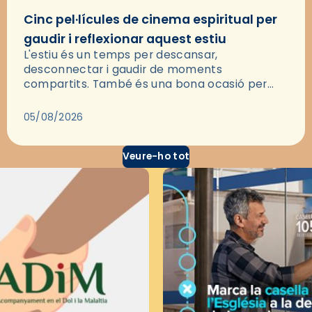
Cinc pel·lícules de cinema espiritual per
gaudir i reflexionar aquest estiu
L'estiu és un temps per descansar,
desconnectar i gaudir de moments
compartits. També és una bona ocasió per
deixar-se portar per una bona història i, a
través del cinema, reflexionar sobre les…
05/08/2026
Veure-ho tot