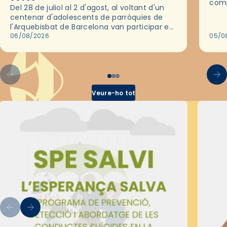
comp
Del 28 de juliol al 2 d'agost, al voltant d'un
deix
centenar d'adolescents de parròquies de
trav
l'Arquebisbat de Barcelona van participar en
les convivències Be Apostle, organitzades
06/08/2026
05/0
pel Secretariat Diocesà de Pastoral amb…
Veure-ho tot