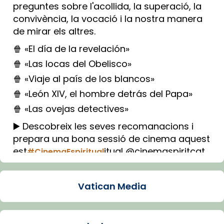
preguntes sobre l'acollida, la superació, la
convivència, la vocació i la nostra manera
de mirar els altres.
🍿 «El día de la revelación»
🍿 «Las locas del Obelisco»
🍿 «Viaje al país de los blancos»
🍿 «León XIV, el hombre detrás del Papa»
🍿 «Las ovejas detectives»
▶️ Descobreix les seves recomanacions i
prepara una bona sessió de cinema aquest
est
itual @cinemaspiritcat
#CinemaEspiritual
Imatge: Generada amb IA (OpenAI)
Video
Vatican Media
View on Facebook
·
Share