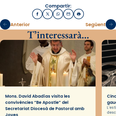
Compartir:
Facebook
X / Twitter
WhatsApp
Email
Imprimir
Anterior
Següent
T’interessarà…
Mons. David Abadías visita les
Cinc
convivències “Be Apostle” del
gaud
L'es
Secretariat Diocesà de Pastoral amb
desc
Joves