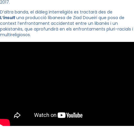
2017.
D’altra banda, el diàleg interreligiós es tractarà des de
L
‘
insult
una producció libanesa de
Ziad
Doueiri
que posa de
context l’enfrontament accidentat entre un libanès i un
pakistanès, que aprofundirà en els enfrontaments
pluri
-racials i
multireligiosos.