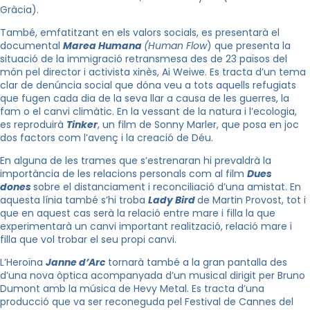
Gràcia).
També, emfatitzant en els valors socials, es presentarà el
documental
Marea Humana
(
Human
Flow
) que presenta la
situació de la immigració retransmesa des de 23 països del
món pel director i activista xinès, Ai
Weiwe
. Es tracta d’un tema
clar de denúncia social que dóna veu a tots aquells refugiats
que fugen cada dia de la seva llar a causa de les guerres, la
fam o el canvi climàtic. En
la
vessant de la natura i l’ecologia,
es reproduirà
Tinker
, un film de
Sonny
Marler
, que posa en joc
dos factors com l’avenç i la creació de Déu.
En alguna de les trames que s’estrenaran hi prevaldrà la
importància de les relacions personals com al film
Dues
dones
sobre el distanciament i reconciliació d’una amistat. En
aquesta línia també s’hi troba
Lady
Bird
de Martin
Provost
, tot i
que en aquest cas serà la relació entre mare i filla la que
experimentarà un canvi important realització, relació mare i
filla que vol trobar el seu propi canvi.
L’Heroïna
Janne
d’Arc
tornarà també a
la gran pantalla
des
d’una nova òptica acompanyada d’un musical dirigit per
Bruno
Dumont
amb la música
de Hevy
Metal
. Es tracta d’una
producció que va ser reconeguda pel Festival de
Cannes
del