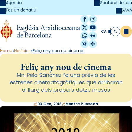
Agenda
Santoral del dia
SAVA
Fes un donatiu
Facebook
Instagram
X / Twitter
YouTube
CA
Me
Cerca
WhatsApp
Flickr
Radio Estel
Catalunya Cristi
Home
Notícies
Feliç any nou de cinema
Feliç any nou de cinema
Mn. Peio Sánchez fa una prèvia de les
estrenes cinematogràfiques que arribaran
al llarg dels propers dotze mesos
03 Gen, 2018
Montse Punsoda