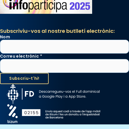
Subscriviu-vos al nostre butlletí electrònic:
Nom
Correu electrònic
*