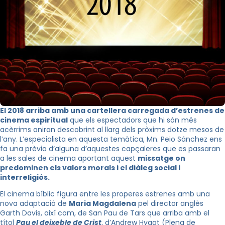
El 2018 arriba amb una cartellera carregada d’estrenes de
cinema espiritual
que els espectadors que hi són més
acèrrims aniran descobrint al llarg dels pròxims dotze mesos de
l’any. L’especialista en aquesta temàtica,
Mn.
Peio
Sánchez ens
fa una prèvia d’alguna d’aquestes capçaleres que es passaran
a les sales de cinema aportant aquest
missatge on
predominen els valors morals i el diàleg social i
interreligiós.
El cinema bíblic figura entre les properes estrenes amb una
nova adaptació de
Maria Magdalena
pel director anglès
Garth
Davis
, així com, de San Pau de Tars que arriba amb el
títol
Pau el deixeble de Crist
, d’
Andrew
Hyaat
(Plena de