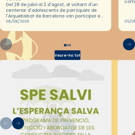
comp
Del 28 de juliol al 2 d'agost, al voltant d'un
deix
centenar d'adolescents de parròquies de
trav
l'Arquebisbat de Barcelona van participar en
les convivències Be Apostle, organitzades
06/08/2026
05/0
pel Secretariat Diocesà de Pastoral amb…
Veure-ho tot