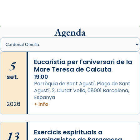
«Avui les santes Juliana i Semproniana ens
ajuden a alçar la mirada»
Mons. Sergi Gordo, bisbe de Tortosa, ha
presidit aquest 27 de juliol la missa de Les
Agenda
Santes de Mataró.
🔗
tinyurl.com/cvu5jmbk
📸 J. Merino
5
Eucaristia per l'aniversari de la
Mare Teresa de Calcuta
Photo
set.
19:00
View on Facebook
·
Share
Parròquia de Sant Agustí, Plaça de Sant
Agustí, 2, Ciutat Vella, 08001 Barcelona,
Arquebisbat de Barcelona
is at Catedral
Espanya
de Barcelona.
2026
+ info
2 weeks ago
Aquest dilluns, 27 de juliol, ha tingut lloc la
missa d’acció de gràcies en agraïment al
13
Exercicis espirituals a
comitè organitzador de la visita apostòlica
seminaristes de Saragossa