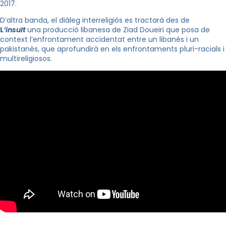
2017.
D’altra banda, el diàleg interreligiós es tractarà des de
L
‘
insult
una producció libanesa de
Ziad
Doueiri
que posa de
context l’enfrontament accidentat entre un libanès i un
pakistanès, que aprofundirà en els enfrontaments
pluri
-racials i
multireligiosos.