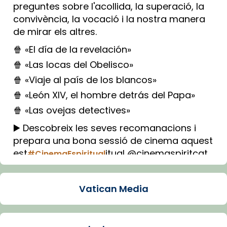
preguntes sobre l'acollida, la superació, la
convivència, la vocació i la nostra manera
de mirar els altres.
🍿 «El día de la revelación»
🍿 «Las locas del Obelisco»
🍿 «Viaje al país de los blancos»
🍿 «León XIV, el hombre detrás del Papa»
🍿 «Las ovejas detectives»
▶️ Descobreix les seves recomanacions i
prepara una bona sessió de cinema aquest
est
itual @cinemaspiritcat
#CinemaEspiritual
Imatge: Generada amb IA (OpenAI)
Video
Vatican Media
View on Facebook
·
Share