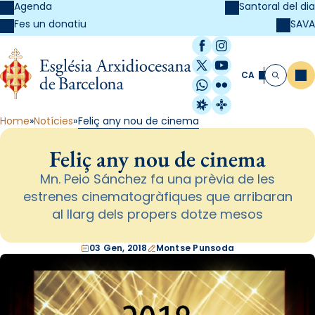
Agenda
Santoral del dia
SAVA
Fes un donatiu
Facebook
Instagram
X / Twitter
YouTube
CA
Me
Cerca
WhatsApp
Flickr
Radio Estel
Catalunya Cristi
Home
Notícies
Feliç any nou de cinema
Feliç any nou de cinema
Mn. Peio Sánchez fa una prèvia de les
estrenes cinematogràfiques que arribaran
al llarg dels propers dotze mesos
03 Gen, 2018
Montse Punsoda