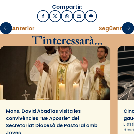
Compartir:
Facebook
X / Twitter
WhatsApp
Email
Imprimir
Anterior
Següent
T’interessarà…
Mons. David Abadías visita les
Cinc
convivències “Be Apostle” del
gaud
L'es
Secretariat Diocesà de Pastoral amb
desc
Joves