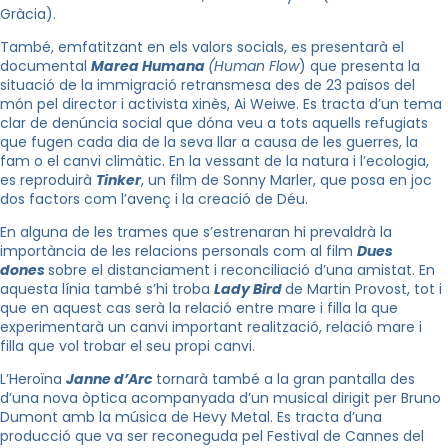
Gràcia).
També, emfatitzant en els valors socials, es presentarà el
documental
Marea Humana
(
Human
Flow
) que presenta la
situació de la immigració retransmesa des de 23 països del
món pel director i activista xinès, Ai
Weiwe
. Es tracta d’un tema
clar de denúncia social que dóna veu a tots aquells refugiats
que fugen cada dia de la seva llar a causa de les guerres, la
fam o el canvi climàtic. En
la
vessant de la natura i l’ecologia,
es reproduirà
Tinker
, un film de
Sonny
Marler
, que posa en joc
dos factors com l’avenç i la creació de Déu.
En alguna de les trames que s’estrenaran hi prevaldrà la
importància de les relacions personals com al film
Dues
dones
sobre el distanciament i reconciliació d’una amistat. En
aquesta línia també s’hi troba
Lady
Bird
de Martin
Provost
, tot i
que en aquest cas serà la relació entre mare i filla la que
experimentarà un canvi important realització, relació mare i
filla que vol trobar el seu propi canvi.
L’Heroïna
Janne
d’Arc
tornarà també a
la gran pantalla
des
d’una nova òptica acompanyada d’un musical dirigit per
Bruno
Dumont
amb la música
de Hevy
Metal
. Es tracta d’una
producció que va ser reconeguda pel Festival de
Cannes
del