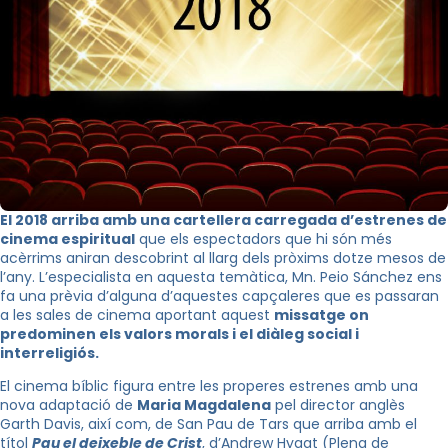
El 2018 arriba amb una cartellera carregada d’estrenes de
cinema espiritual
que els espectadors que hi són més
acèrrims aniran descobrint al llarg dels pròxims dotze mesos de
l’any. L’especialista en aquesta temàtica,
Mn.
Peio
Sánchez ens
fa una prèvia d’alguna d’aquestes capçaleres que es passaran
a les sales de cinema aportant aquest
missatge on
predominen els valors morals i el diàleg social i
interreligiós.
El cinema bíblic figura entre les properes estrenes amb una
nova adaptació de
Maria Magdalena
pel director anglès
Garth
Davis
, així com, de San Pau de Tars que arriba amb el
títol
Pau el deixeble de Crist
, d’
Andrew
Hyaat
(Plena de