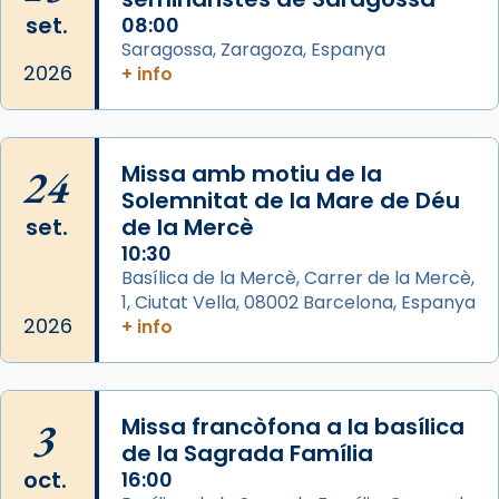
del Sant Pare Lleó XIV a Barcelona, i als
set.
08:00
col·laboradors, a la Catedral de Barcelona.
Saragossa, Zaragoza, Espanya
L’arquebisbe de Barcelona, el cardenal Joan
2026
+ info
Josep Omella, ha presidit la missa i l’ha
concelebrat el bisbe auxiliar de Barcelona,
Mons. David Abadías.
24
Missa amb motiu de la
📸 Dr. G. Simón
Solemnitat de la Mare de Déu
set.
de la Mercè
Photo
10:30
View on Facebook
·
Share
Basílica de la Mercè, Carrer de la Mercè,
1, Ciutat Vella, 08002 Barcelona, Espanya
2026
Arquebisbat de Barcelona
+ info
2 weeks ago
Memòria de les santes Juliana i
Semproniana, verges i màrtirs.
3
Missa francòfona a la basílica
de la Sagrada Família
Acompanyant la història de sant Cugat, a
oct.
16:00
partir de l’Edat Mitjana sorgeix la tradició