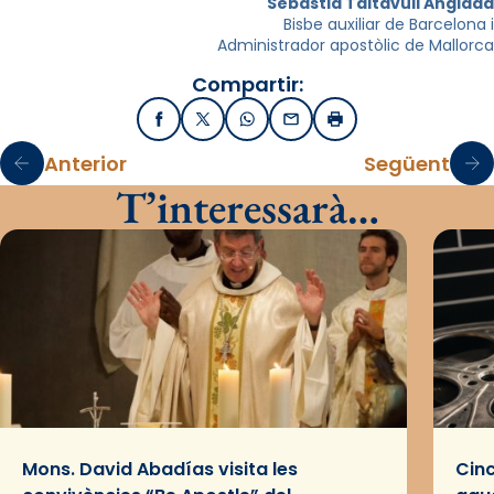
Sebastià Taltavull Anglada
Bisbe auxiliar de Barcelona i
Administrador apostòlic de Mallorca
Compartir:
Facebook
X / Twitter
WhatsApp
Email
Imprimir
Anterior
Següent
T’interessarà…
Mons. David Abadías visita les
Cinc