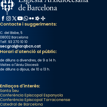
«A Raïms de Sant Jaume, raïms aigualits;
raïms de setembre te'n llepes els dits»,
Facebook
Instagram
X / Twitter
YouTube
WhatsApp
Flickr
Radio Estel
Catalunya Cristiana
segons una dita popular.
Contacte i suggeriments:
Photo
C. del Bisbe, 5
View on Facebook
·
Share
08002 Barcelona
Telf. 93 270 10 10
secgral@arqbcn.cat
Horari d'atenció al públic:
de dilluns a divendres, de 9 a 14 h.
Visites a l'Arxiu Diocesà:
de dilluns a dijous, de 10 a 13 h.
Enllaços d'interès:
Santa Seu
Conferència Episcopal Espanyola
Conferència Episcopal Tarraconense
Catedral de Barcelona