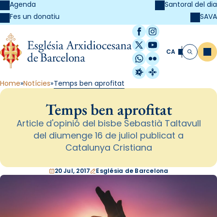
Agenda
Santoral del dia
SAVA
Fes un donatiu
Facebook
Instagram
X / Twitter
YouTube
CA
Me
Cerca
WhatsApp
Flickr
Radio Estel
Catalunya Cristi
Home
Notícies
Temps ben aprofitat
Temps ben aprofitat
Article d'opinió del bisbe Sebastià Taltavull
del diumenge 16 de juliol publicat a
Catalunya Cristiana
20 Jul, 2017
Església de Barcelona