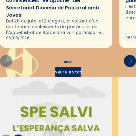
convivències “Be Apostle” del
gaud
L'es
Secretariat Diocesà de Pastoral amb
desc
Joves
comp
Del 28 de juliol al 2 d'agost, al voltant d'un
deix
centenar d'adolescents de parròquies de
trav
l'Arquebisbat de Barcelona van participar en
les convivències Be Apostle, organitzades
06/08/2026
05/0
pel Secretariat Diocesà de Pastoral amb…
Veure-ho tot