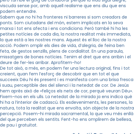
però també el goig de col·laborar perquè la vida sigui alegre,
viscuda sense por, amb aquell realisme que ens diu que ens
podem entendre.
Sabem que no hi ha fronteres ni barreres si som creadors de
ponts. Som ciutadans del món, estem implicats en la seva
marxa i tot ens afecta i ens condiciona. Però també hi ha les
petites notícies de cada dia, la nostra realitat més immediata,
la que està a les nostres mans. Aquest és el lloc de la nostra
acció. Podem omplir els dies de vida, d’alegria, de feina ben
feta, de gestos senzills, plens de cordialitat. En una paraula,
missatgers de bones notícies. Tenim el dret que ens arribin i el
deure de fer-les arribar. Aprofitem-ho!
De tot això, a més, en podem fer una lectura original, fins i tot
creient, quan fem l’esforç de descobrir que en tot el que
succeeix Déu hi és present i es manifesta com una brisa fresca
i suau, perceptible des del silenci i la netedat de cor. De Jesús
hem après això de «feliços els nets de cor, perquè veuran Déu».
Fixem-nos en els ulls. La netedat de la mirada ja ens indica què
hi ha a l’interior de cadascú. Els esdeveniments, les persones, la
natura, tota la realitat que ens envolta, són objecte de la nostra
percepció. Posem-hi mirada sacramental, la que veu més enllà
del que perceben els sentits. Fent-ho ens omplirem de bellesa,
de pau i gratuïtat.