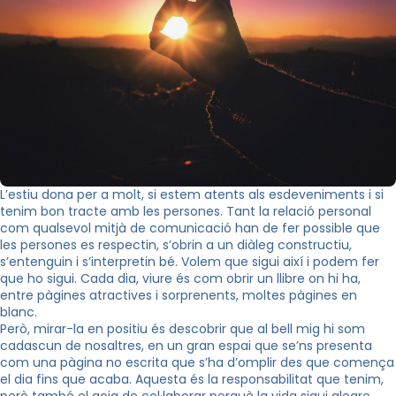
L’estiu dona per a molt, si estem atents als esdeveniments i si
tenim bon tracte amb les persones. Tant la relació personal
com qualsevol mitjà de comunicació han de fer possible que
les persones es respectin, s’obrin a un diàleg constructiu,
s’entenguin i s’interpretin bé. Volem que sigui així i podem fer
que ho sigui. Cada dia, viure és com obrir un llibre on hi ha,
entre pàgines atractives i sorprenents, moltes pàgines en
blanc.
Però, mirar-la en positiu és descobrir que al bell mig hi som
cadascun de nosaltres, en un gran espai que se’ns presenta
com una pàgina no escrita que s’ha d’omplir des que comença
el dia fins que acaba. Aquesta és la responsabilitat que tenim,