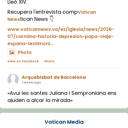
Lleó XIV.
Recupera l'entrevista comp
Vatican
tican News 👇
News
www.vaticannews.va/es/iglesia/news/2026-
07/carmina-historia-depresion-papa-viaje-
espana-testimoni...
Photo
View on Facebook
·
Share
Arquebisbat de Barcelona
1 week ago
«Avui les santes Juliana i Semproniana ens
ajuden a alçar la mirada»
Mons. Sergi Gordo, bisbe de Tortosa, ha
presidit aquest 27 de juliol la missa de Les
Vatican Media
Santes de Mataró.