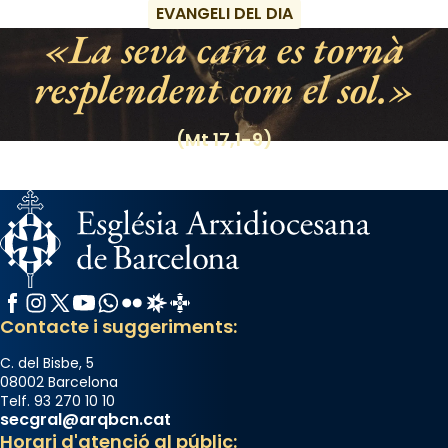
raïms de setembre te'n llepes els dits»,
EVANGELI DEL DIA
segons una dita popular.
La seva cara es tornà
Photo
resplendent com el sol.
View on Facebook
·
Share
(Mt 17,1-9)
Facebook
Instagram
X / Twitter
YouTube
WhatsApp
Flickr
Radio Estel
Catalunya Cristiana
Contacte i suggeriments:
C. del Bisbe, 5
08002 Barcelona
Telf. 93 270 10 10
secgral@arqbcn.cat
Horari d'atenció al públic: