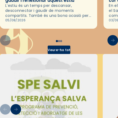
gaudir i reflexionar aquest estiu
cor 
L'estiu és un temps per descansar,
En e
desconnectar i gaudir de moments
el S
compartits. També és una bona ocasió per
comu
deixar-se portar per una bona història i, a
05/08/2026
de l
03/0
través del cinema, reflexionar sobre les…
d’un
Veure-ho tot