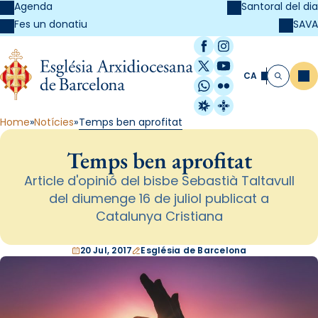
Agenda
Santoral del dia
SAVA
Fes un donatiu
Facebook
Instagram
X / Twitter
YouTube
CA
Me
Cerca
WhatsApp
Flickr
Radio Estel
Catalunya Cristi
Home
Notícies
Temps ben aprofitat
Temps ben aprofitat
Article d'opinió del bisbe Sebastià Taltavull
del diumenge 16 de juliol publicat a
Catalunya Cristiana
20 Jul, 2017
Església de Barcelona