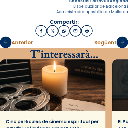
Sebastià Taltavull Anglada
Bisbe auxiliar de Barcelona i
Administrador apostòlic de Mallorca
Compartir:
Facebook
X / Twitter
WhatsApp
Email
Imprimir
Anterior
Següent
T’interessarà…
Cinc pel·lícules de cinema espiritual per
El P