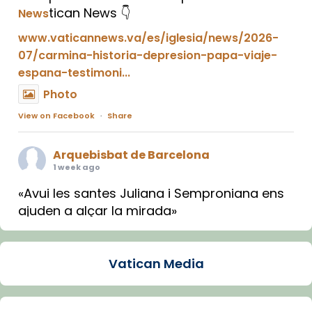
tican News 👇
News
www.vaticannews.va/es/iglesia/news/2026-
07/carmina-historia-depresion-papa-viaje-
espana-testimoni...
Photo
View on Facebook
·
Share
Arquebisbat de Barcelona
1 week ago
«Avui les santes Juliana i Semproniana ens
ajuden a alçar la mirada»
Mons. Sergi Gordo, bisbe de Tortosa, ha
presidit aquest 27 de juliol la missa de Les
Vatican Media
Santes de Mataró.
🔗
tinyurl.com/cvu5jmbk