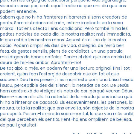
però també el goig de col·laborar perquè la vida sigui alegre,
viscuda sense por, amb aquell realisme que ens diu que ens
podem entendre.
Sabem que no hi ha fronteres ni barreres si som creadors de
ponts. Som ciutadans del món, estem implicats en la seva
marxa i tot ens afecta i ens condiciona. Però també hi ha les
petites notícies de cada dia, la nostra realitat més immediata,
la que està a les nostres mans. Aquest és el lloc de la nostra
acció. Podem omplir els dies de vida, d’alegria, de feina ben
feta, de gestos senzills, plens de cordialitat. En una paraula,
missatgers de bones notícies. Tenim el dret que ens arribin i el
deure de fer-les arribar. Aprofitem-ho!
De tot això, a més, en podem fer una lectura original, fins i tot
creient, quan fem l’esforç de descobrir que en tot el que
succeeix Déu hi és present i es manifesta com una brisa fresca
i suau, perceptible des del silenci i la netedat de cor. De Jesús
hem après això de «feliços els nets de cor, perquè veuran Déu».
Fixem-nos en els ulls. La netedat de la mirada ja ens indica què
hi ha a l’interior de cadascú. Els esdeveniments, les persones, la
natura, tota la realitat que ens envolta, són objecte de la nostra
percepció. Posem-hi mirada sacramental, la que veu més enllà
del que perceben els sentits. Fent-ho ens omplirem de bellesa,
de pau i gratuïtat.