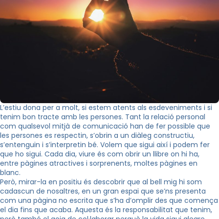
L’estiu dona per a molt, si estem atents als esdeveniments i si
tenim bon tracte amb les persones. Tant la relació personal
com qualsevol mitjà de comunicació han de fer possible que
les persones es respectin, s’obrin a un diàleg constructiu,
s’entenguin i s’interpretin bé. Volem que sigui així i podem fer
que ho sigui. Cada dia, viure és com obrir un llibre on hi ha,
entre pàgines atractives i sorprenents, moltes pàgines en
blanc.
Però, mirar-la en positiu és descobrir que al bell mig hi som
cadascun de nosaltres, en un gran espai que se’ns presenta
com una pàgina no escrita que s’ha d’omplir des que comença
el dia fins que acaba. Aquesta és la responsabilitat que tenim,