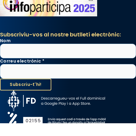
Subscriviu-vos al nostre butlletí electrònic:
Nom
Correu electrònic
*