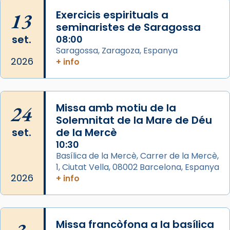
missa d’acció de gràcies en agraïment al
13
Exercicis espirituals a
comitè organitzador de la visita apostòlica
seminaristes de Saragossa
del Sant Pare Lleó XIV a Barcelona, i als
set.
08:00
col·laboradors, a la Catedral de Barcelona.
Saragossa, Zaragoza, Espanya
L’arquebisbe de Barcelona, el cardenal Joan
2026
+ info
Josep Omella, ha presidit la missa i l’ha
concelebrat el bisbe auxiliar de Barcelona,
Mons. David Abadías.
24
Missa amb motiu de la
📸 Dr. G. Simón
Solemnitat de la Mare de Déu
set.
de la Mercè
Photo
10:30
View on Facebook
·
Share
Basílica de la Mercè, Carrer de la Mercè,
1, Ciutat Vella, 08002 Barcelona, Espanya
2026
Arquebisbat de Barcelona
+ info
2 weeks ago
Memòria de les santes Juliana i
Semproniana, verges i màrtirs.
Missa francòfona a la basílica