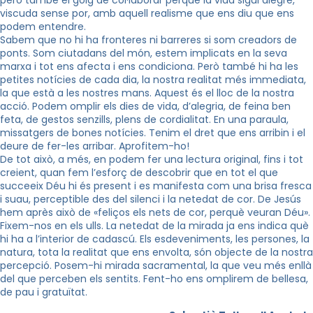
però també el goig de col·laborar perquè la vida sigui alegre,
viscuda sense por, amb aquell realisme que ens diu que ens
podem entendre.
Sabem que no hi ha fronteres ni barreres si som creadors de
ponts. Som ciutadans del món, estem implicats en la seva
marxa i tot ens afecta i ens condiciona. Però també hi ha les
petites notícies de cada dia, la nostra realitat més immediata,
la que està a les nostres mans. Aquest és el lloc de la nostra
acció. Podem omplir els dies de vida, d’alegria, de feina ben
feta, de gestos senzills, plens de cordialitat. En una paraula,
missatgers de bones notícies. Tenim el dret que ens arribin i el
deure de fer-les arribar. Aprofitem-ho!
De tot això, a més, en podem fer una lectura original, fins i tot
creient, quan fem l’esforç de descobrir que en tot el que
succeeix Déu hi és present i es manifesta com una brisa fresca
i suau, perceptible des del silenci i la netedat de cor. De Jesús
hem après això de «feliços els nets de cor, perquè veuran Déu».
Fixem-nos en els ulls. La netedat de la mirada ja ens indica què
hi ha a l’interior de cadascú. Els esdeveniments, les persones, la
natura, tota la realitat que ens envolta, són objecte de la nostra
percepció. Posem-hi mirada sacramental, la que veu més enllà
del que perceben els sentits. Fent-ho ens omplirem de bellesa,
de pau i gratuïtat.