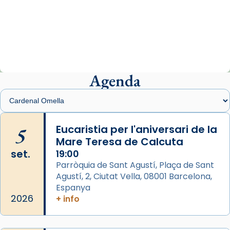
Arquebisbat de Barcelona
2 weeks ago
«Avui les santes Juliana i Semproniana ens
ajuden a alçar la mirada»
Mons. Sergi Gordo, bisbe de Tortosa, ha
presidit aquest 27 de juliol la missa de Les
Agenda
Santes de Mataró.
🔗
tinyurl.com/cvu5jmbk
📸 J. Merino
5
Eucaristia per l'aniversari de la
Mare Teresa de Calcuta
Photo
set.
19:00
View on Facebook
·
Share
Parròquia de Sant Agustí, Plaça de Sant
Agustí, 2, Ciutat Vella, 08001 Barcelona,
Arquebisbat de Barcelona
is at Catedral
Espanya
de Barcelona.
2026
+ info
2 weeks ago
Aquest dilluns, 27 de juliol, ha tingut lloc la