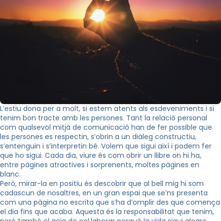
L’estiu dona per a molt, si estem atents als esdeveniments i si
tenim bon tracte amb les persones. Tant la relació personal
com qualsevol mitjà de comunicació han de fer possible que
les persones es respectin, s’obrin a un diàleg constructiu,
s’entenguin i s’interpretin bé. Volem que sigui així i podem fer
que ho sigui. Cada dia, viure és com obrir un llibre on hi ha,
entre pàgines atractives i sorprenents, moltes pàgines en
blanc.
Però, mirar-la en positiu és descobrir que al bell mig hi som
cadascun de nosaltres, en un gran espai que se’ns presenta
com una pàgina no escrita que s’ha d’omplir des que comença
el dia fins que acaba. Aquesta és la responsabilitat que tenim,