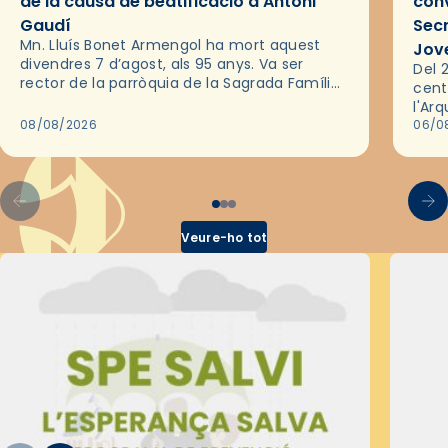
de la causa de beatificació d’Antoni
conv
Gaudí
Sec
Mn. Lluís Bonet Armengol ha mort aquest
Jov
divendres 7 d’agost, als 95 anys. Va ser
Del 2
rector de la parròquia de la Sagrada Família
cent
de Barcelona durant 25 anys, entre 1993 i
l'Ar
2018,…
08/08/2026
les 
06/0
pel 
Veure-ho tot