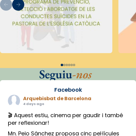
Seguiu
-nos
Facebook
Arquebisbat de Barcelona
4 days ago
🎬 Aquest estiu, cinema per gaudir i també
per reflexionar!
Mn. Peio Sánchez proposa cinc pel·lícules