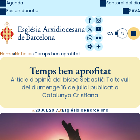
Agenda
Santoral del dia
SAVA
Fes un donatiu
Facebook
Instagram
X / Twitter
YouTube
CA
Me
Cerca
WhatsApp
Flickr
Radio Estel
Catalunya Cristi
Home
Notícies
Temps ben aprofitat
Temps ben aprofitat
Article d'opinió del bisbe Sebastià Taltavull
del diumenge 16 de juliol publicat a
Catalunya Cristiana
20 Jul, 2017
Església de Barcelona