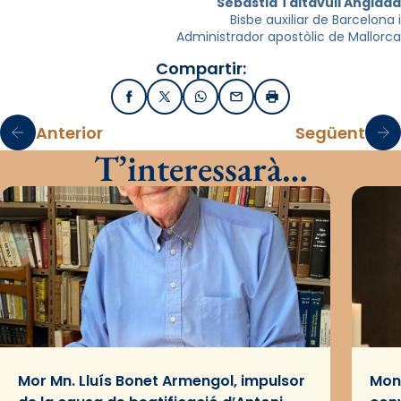
Sebastià Taltavull Anglada
Bisbe auxiliar de Barcelona i
Administrador apostòlic de Mallorca
Compartir:
Facebook
X / Twitter
WhatsApp
Email
Imprimir
Anterior
Següent
T’interessarà…
Mor Mn. Lluís Bonet Armengol, impulsor
Mons