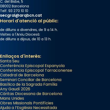
C. del Bisbe, 5
08002 Barcelona
Telf. 93 270 10 10
secgral@arqbcn.cat
Horari d'atenció al públic:
de dilluns a divendres, de 9 a 14 h.
Visites a l'Arxiu Diocesà:
de dilluns a dijous, de 10 a 13 h.
Enllaços d'interès:
Santa Seu
Conferència Episcopal Espanyola
Conferència Episcopal Tarraconense
Catedral de Barcelona
Seminari Conciliar de Barcelona
Basílica de la Sagrada Família
Any Gaudí 2026
Càritas Diocesana de Barcelona
Mans Unides
Obres Missionals Pontifícies
Ajuda a l’Església Necessitada