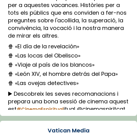
per a aquestes vacances. Històries per a
tots els públics que ens conviden a fer-nos
preguntes sobre l'acollida, la superació, la
convivència, la vocació i la nostra manera
de mirar els altres.
🍿 «El día de la revelación»
🍿 «Las locas del Obelisco»
🍿 «Viaje al país de los blancos»
🍿 «León XIV, el hombre detrás del Papa»
🍿 «Las ovejas detectives»
▶️ Descobreix les seves recomanacions i
prepara una bona sessió de cinema aquest
est
itual @cinemaspiritcat
#CinemaEspiritual
Imatge: Generada amb IA (OpenAI)
Video
Vatican Media