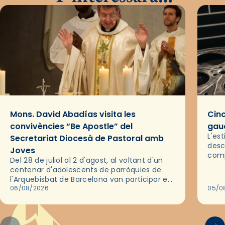
Mons. David Abadías visita les
Cinc
convivències “Be Apostle” del
gaud
L'es
Secretariat Diocesà de Pastoral amb
desc
Joves
comp
Del 28 de juliol al 2 d'agost, al voltant d'un
deix
centenar d'adolescents de parròquies de
trav
l'Arquebisbat de Barcelona van participar en
les convivències Be Apostle, organitzades
06/08/2026
05/0
pel Secretariat Diocesà de Pastoral amb…