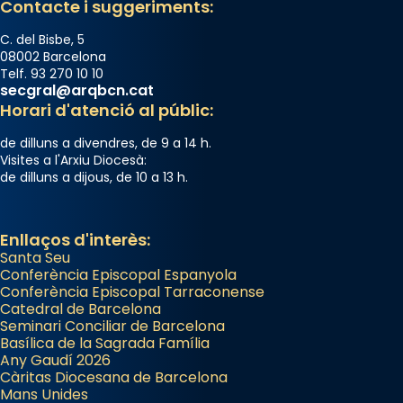
Contacte i suggeriments:
📸 Dr. G. Simón
C. del Bisbe, 5
Photo
08002 Barcelona
Telf. 93 270 10 10
View on Facebook
·
Share
secgral@arqbcn.cat
Horari d'atenció al públic:
Arquebisbat de Barcelona
de dilluns a divendres, de 9 a 14 h.
2 weeks ago
Visites a l'Arxiu Diocesà:
de dilluns a dijous, de 10 a 13 h.
Memòria de les santes Juliana i
Semproniana, verges i màrtirs.
Acompanyant la història de sant Cugat, a
Enllaços d'interès:
Santa Seu
partir de l’Edat Mitjana sorgeix la tradició
Conferència Episcopal Espanyola
que les santes Juliana (“relatiu a Júlia”) i
Conferència Episcopal Tarraconense
Semproniana (“relatiu a Semprònia =
Catedral de Barcelona
eterna”) són deixebles seves. I l’any 1667, el
Seminari Conciliar de Barcelona
Basílica de la Sagrada Família
frare Joan Gaspar Roig, afirma en una obra
Any Gaudí 2026
que les santes són filles de l’antiga Iluro.
Càritas Diocesana de Barcelona
Mataró en reivindicarà les relíquies fins que
Mans Unides