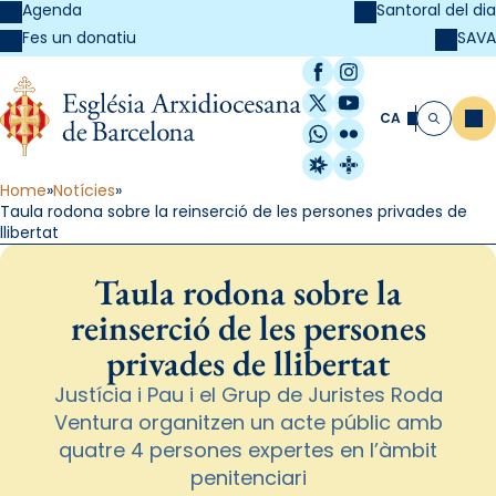
Agenda
Santoral del dia
SAVA
Fes un donatiu
Facebook
Instagram
X / Twitter
YouTube
CA
Me
Cerca
WhatsApp
Flickr
Radio Estel
Catalunya Cristi
Home
Notícies
Taula rodona sobre la reinserció de les persones privades de
llibertat
Taula rodona sobre la
reinserció de les persones
privades de llibertat
Justícia i Pau i el Grup de Juristes Roda
Ventura organitzen un acte públic amb
quatre 4 persones expertes en l’àmbit
penitenciari