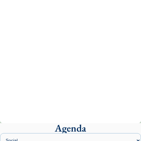
Recupera l'entrevista comp
Vatican
tican News 👇
News
www.vaticannews.va/es/iglesia/news/2026-
07/carmina-historia-depresion-papa-viaje-
espana-testimoni...
Photo
View on Facebook
·
Share
Arquebisbat de Barcelona
2 weeks ago
«Avui les santes Juliana i Semproniana ens
ajuden a alçar la mirada»
Mons. Sergi Gordo, bisbe de Tortosa, ha
presidit aquest 27 de juliol la missa de Les
Agenda
Santes de Mataró.