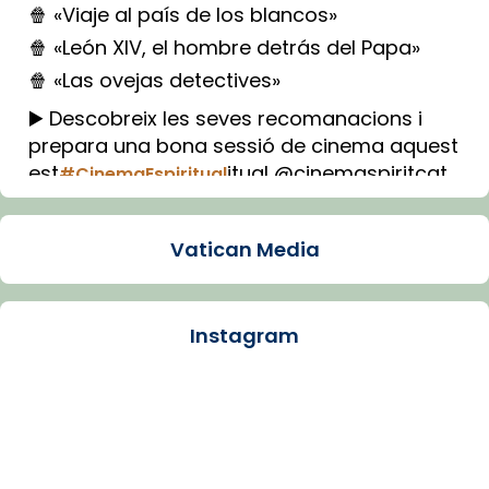
🍿 «Viaje al país de los blancos»
🍿 «León XIV, el hombre detrás del Papa»
🍿 «Las ovejas detectives»
▶️ Descobreix les seves recomanacions i
prepara una bona sessió de cinema aquest
est
itual @cinemaspiritcat
#CinemaEspiritual
Imatge: Generada amb IA (OpenAI)
Video
Vatican Media
View on Facebook
·
Share
Instagram
Arquebisbat de Barcelona
1 week ago
La Carmina va patir depressió. Fa gairebé
dos mesos, a l'Estadi Lluís Companys, la
jove va fer arribar el seu testimoni al papa
Lleó XIV.