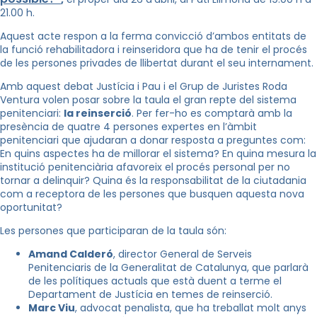
21.00 h.
Aquest acte respon a la ferma convicció d’ambos entitats de
la funció rehabilitadora i reinseridora que ha de tenir el procés
de les persones privades de llibertat durant el seu internament.
Amb aquest debat Justícia i Pau i el Grup de Juristes Roda
Ventura volen posar sobre la taula el gran repte del sistema
penitenciari:
la reinserció
. Per fer-ho es comptarà amb la
presència de quatre 4 persones expertes en l’àmbit
penitenciari que ajudaran a donar resposta a preguntes com:
En quins aspectes ha de millorar el sistema? En quina mesura la
institució penitenciària afavoreix el procés personal per no
tornar a delinquir? Quina és la responsabilitat de la ciutadania
com a receptora de les persones que busquen aquesta nova
oportunitat?
Les persones que participaran de la taula són:
Amand Calderó
, director General de Serveis
Penitenciaris de la Generalitat de Catalunya, que parlarà
de les polítiques actuals que està duent a terme el
Departament de Justícia en temes de reinserció.
Marc Viu
, advocat penalista, que ha treballat molt anys