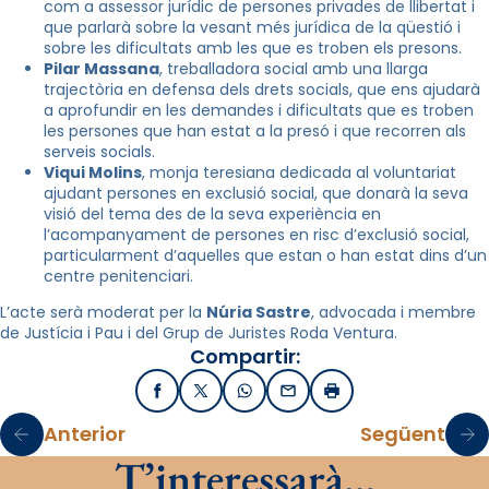
com a assessor jurídic de persones privades de llibertat i
que parlarà sobre la vesant més jurídica de la qüestió i
sobre les dificultats amb les que es troben els presons.
Pilar Massana
, treballadora social amb una llarga
trajectòria en defensa dels drets socials, que ens ajudarà
a aprofundir en les demandes i dificultats que es troben
les persones que han estat a la presó i que recorren als
serveis socials.
Viqui Molins
, monja teresiana dedicada al voluntariat
ajudant persones en exclusió social, que donarà la seva
visió del tema des de la seva experiència en
l’acompanyament de persones en risc d’exclusió social,
particularment d’aquelles que estan o han estat dins d’un
centre penitenciari.
L’acte serà moderat per la
Núria Sastre
, advocada i membre
de Justícia i Pau i del Grup de Juristes Roda Ventura.
Compartir:
Facebook
X / Twitter
WhatsApp
Email
Imprimir
Anterior
Següent
T’interessarà…