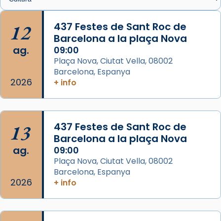
🔗
tinyurl.com/cvu5jmbk
📸 J. Merino
12
437 Festes de Sant Roc de
Barcelona a la plaça Nova
Photo
ag.
09:00
View on Facebook
·
Share
Plaça Nova, Ciutat Vella, 08002
Barcelona, Espanya
Arquebisbat de Barcelona
2026
is at Catedral
+ info
de Barcelona.
2 weeks ago
Aquest dilluns, 27 de juliol, ha tingut lloc la
13
437 Festes de Sant Roc de
missa d’acció de gràcies en agraïment al
Barcelona a la plaça Nova
comitè organitzador de la visita apostòlica
ag.
09:00
del Sant Pare Lleó XIV a Barcelona, i als
Plaça Nova, Ciutat Vella, 08002
col·laboradors, a la Catedral de Barcelona.
Barcelona, Espanya
L’arquebisbe de Barcelona, el cardenal Joan
2026
+ info
Josep Omella, ha presidit la missa i l’ha
concelebrat el bisbe auxiliar de Barcelona,
Mons. David Abadías.