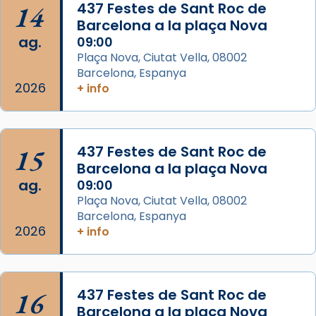
14
437 Festes de Sant Roc de
📸 Dr. G. Simón
Barcelona a la plaça Nova
ag.
09:00
Photo
Plaça Nova, Ciutat Vella, 08002
View on Facebook
·
Share
Barcelona, Espanya
2026
+ info
Arquebisbat de Barcelona
2 weeks ago
Memòria de les santes Juliana i
15
437 Festes de Sant Roc de
Semproniana, verges i màrtirs.
Barcelona a la plaça Nova
ag.
09:00
Acompanyant la història de sant Cugat, a
Plaça Nova, Ciutat Vella, 08002
partir de l’Edat Mitjana sorgeix la tradició
Barcelona, Espanya
que les santes Juliana (“relatiu a Júlia”) i
2026
+ info
Semproniana (“relatiu a Semprònia =
eterna”) són deixebles seves. I l’any 1667, el
frare Joan Gaspar Roig, afirma en una obra
que les santes són filles de l’antiga Iluro.
16
437 Festes de Sant Roc de
Mataró en reivindicarà les relíquies fins que
Barcelona a la plaça Nova