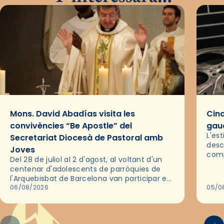
Mons. David Abadías visita les
Cinc
convivències “Be Apostle” del
gaud
L'es
Secretariat Diocesà de Pastoral amb
desc
Joves
comp
Del 28 de juliol al 2 d'agost, al voltant d'un
deix
centenar d'adolescents de parròquies de
trav
l'Arquebisbat de Barcelona van participar en
les convivències Be Apostle, organitzades
06/08/2026
05/0
pel Secretariat Diocesà de Pastoral amb…