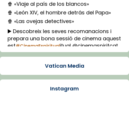
🍿 «Viaje al país de los blancos»
🍿 «León XIV, el hombre detrás del Papa»
🍿 «Las ovejas detectives»
▶️ Descobreix les seves recomanacions i
prepara una bona sessió de cinema aquest
est
itual @cinemaspiritcat
#CinemaEspiritual
Imatge: Generada amb IA (OpenAI)
Video
Vatican Media
View on Facebook
·
Share
Instagram
Arquebisbat de Barcelona
1 week ago
La Carmina va patir depressió. Fa gairebé
dos mesos, a l'Estadi Lluís Companys, la
jove va fer arribar el seu testimoni al papa
Lleó XIV.