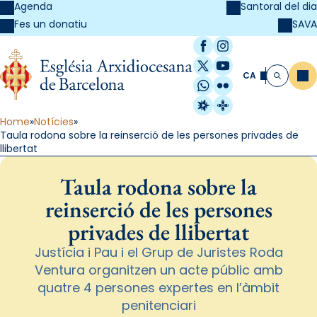
Agenda
Santoral del dia
SAVA
Fes un donatiu
Facebook
Instagram
X / Twitter
YouTube
CA
Me
Cerca
WhatsApp
Flickr
Radio Estel
Catalunya Cristi
Home
Notícies
Taula rodona sobre la reinserció de les persones privades de
llibertat
Taula rodona sobre la
reinserció de les persones
privades de llibertat
Justícia i Pau i el Grup de Juristes Roda
Ventura organitzen un acte públic amb
quatre 4 persones expertes en l’àmbit
penitenciari