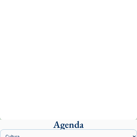
Recupera l'entrevista comp
Vatican
tican News 👇
News
www.vaticannews.va/es/iglesia/news/2026-
07/carmina-historia-depresion-papa-viaje-
espana-testimoni...
Photo
View on Facebook
·
Share
Arquebisbat de Barcelona
1 week ago
«Avui les santes Juliana i Semproniana ens
ajuden a alçar la mirada»
Mons. Sergi Gordo, bisbe de Tortosa, ha
presidit aquest 27 de juliol la missa de Les
Agenda
Santes de Mataró.