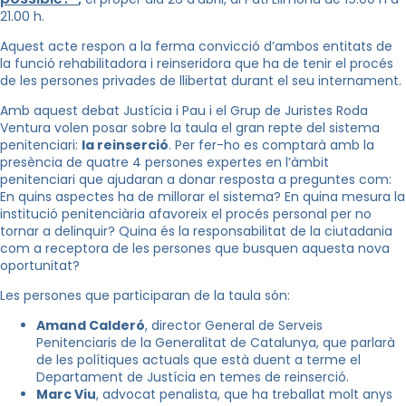
21.00 h.
Aquest acte respon a la ferma convicció d’ambos entitats de
la funció rehabilitadora i reinseridora que ha de tenir el procés
de les persones privades de llibertat durant el seu internament.
Amb aquest debat Justícia i Pau i el Grup de Juristes Roda
Ventura volen posar sobre la taula el gran repte del sistema
penitenciari:
la reinserció
. Per fer-ho es comptarà amb la
presència de quatre 4 persones expertes en l’àmbit
penitenciari que ajudaran a donar resposta a preguntes com:
En quins aspectes ha de millorar el sistema? En quina mesura la
institució penitenciària afavoreix el procés personal per no
tornar a delinquir? Quina és la responsabilitat de la ciutadania
com a receptora de les persones que busquen aquesta nova
oportunitat?
Les persones que participaran de la taula són:
Amand Calderó
, director General de Serveis
Penitenciaris de la Generalitat de Catalunya, que parlarà
de les polítiques actuals que està duent a terme el
Departament de Justícia en temes de reinserció.
Marc Viu
, advocat penalista, que ha treballat molt anys