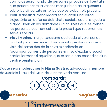
com a assessor jurídic de persones privades de llibertat i
que parlarà sobre la vesant més jurídica de la qüestió i
sobre les dificultats amb les que es troben els presons.
Pilar Massana
, treballadora social amb una llarga
trajectòria en defensa dels drets socials, que ens ajudarà
a aprofundir en les demandes i dificultats que es troben
les persones que han estat a la presó i que recorren als
serveis socials.
Viqui Molins
, monja teresiana dedicada al voluntariat
ajudant persones en exclusió social, que donarà la seva
visió del tema des de la seva experiència en
l’acompanyament de persones en risc d’exclusió social,
particularment d’aquelles que estan o han estat dins d’un
centre penitenciari.
L’acte serà moderat per la
Núria Sastre
, advocada i membre
de Justícia i Pau i del Grup de Juristes Roda Ventura.
Compartir:
Facebook
X / Twitter
WhatsApp
Email
Imprimir
Anterior
Següent
T’interessarà…