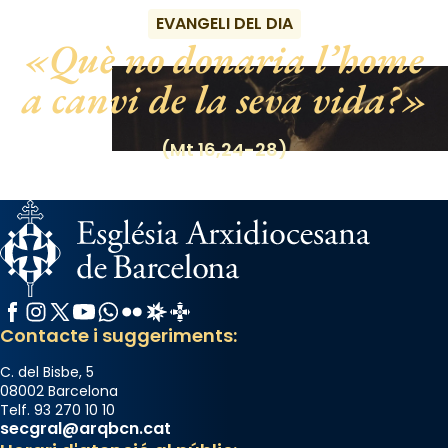
EVANGELI DEL DIA
Què no donaria l’home
a canvi de la seva vida?
(Mt 16,24-28)
Facebook
Instagram
X / Twitter
YouTube
WhatsApp
Flickr
Radio Estel
Catalunya Cristiana
Contacte i suggeriments:
C. del Bisbe, 5
08002 Barcelona
Telf. 93 270 10 10
secgral@arqbcn.cat