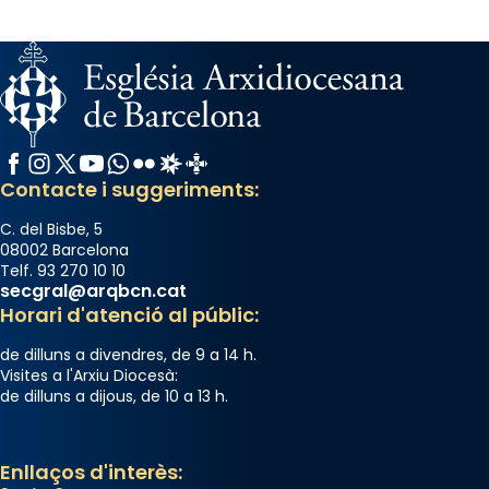
Facebook
Instagram
X / Twitter
YouTube
WhatsApp
Flickr
Radio Estel
Catalunya Cristiana
Contacte i suggeriments:
C. del Bisbe, 5
08002 Barcelona
Telf. 93 270 10 10
secgral@arqbcn.cat
Horari d'atenció al públic:
de dilluns a divendres, de 9 a 14 h.
Visites a l'Arxiu Diocesà:
de dilluns a dijous, de 10 a 13 h.
Enllaços d'interès: