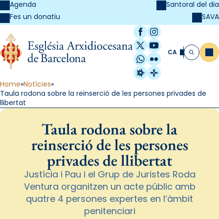
Agenda
Santoral del dia
SAVA
Fes un donatiu
Facebook
Instagram
X / Twitter
YouTube
CA
Me
Cerca
WhatsApp
Flickr
Radio Estel
Catalunya Cristi
Home
Notícies
Taula rodona sobre la reinserció de les persones privades de
llibertat
Taula rodona sobre la
reinserció de les persones
privades de llibertat
Justícia i Pau i el Grup de Juristes Roda
Ventura organitzen un acte públic amb
quatre 4 persones expertes en l’àmbit
penitenciari