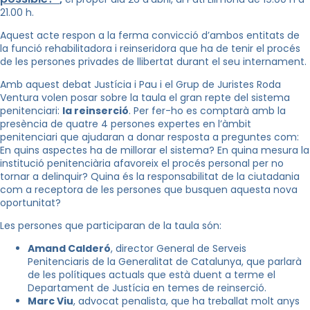
21.00 h.
Aquest acte respon a la ferma convicció d’ambos entitats de
la funció rehabilitadora i reinseridora que ha de tenir el procés
de les persones privades de llibertat durant el seu internament.
Amb aquest debat Justícia i Pau i el Grup de Juristes Roda
Ventura volen posar sobre la taula el gran repte del sistema
penitenciari:
la reinserció
. Per fer-ho es comptarà amb la
presència de quatre 4 persones expertes en l’àmbit
penitenciari que ajudaran a donar resposta a preguntes com:
En quins aspectes ha de millorar el sistema? En quina mesura la
institució penitenciària afavoreix el procés personal per no
tornar a delinquir? Quina és la responsabilitat de la ciutadania
com a receptora de les persones que busquen aquesta nova
oportunitat?
Les persones que participaran de la taula són:
Amand Calderó
, director General de Serveis
Penitenciaris de la Generalitat de Catalunya, que parlarà
de les polítiques actuals que està duent a terme el
Departament de Justícia en temes de reinserció.
Marc Viu
, advocat penalista, que ha treballat molt anys