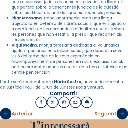
com a assessor jurídic de persones privades de llibertat i
que parlarà sobre la vesant més jurídica de la qüestió i
sobre les dificultats amb les que es troben els presons.
Pilar Massana
, treballadora social amb una llarga
trajectòria en defensa dels drets socials, que ens ajudarà
a aprofundir en les demandes i dificultats que es troben
les persones que han estat a la presó i que recorren als
serveis socials.
Viqui Molins
, monja teresiana dedicada al voluntariat
ajudant persones en exclusió social, que donarà la seva
visió del tema des de la seva experiència en
l’acompanyament de persones en risc d’exclusió social,
particularment d’aquelles que estan o han estat dins d’un
centre penitenciari.
L’acte serà moderat per la
Núria Sastre
, advocada i membre
de Justícia i Pau i del Grup de Juristes Roda Ventura.
Compartir:
Facebook
X / Twitter
WhatsApp
Email
Imprimir
Anterior
Següent
T’interessarà…