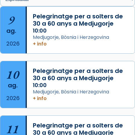
🔗
tinyurl.com/cvu5jmbk
📸 J. Merino
9
Pelegrinatge per a solters de
30 a 60 anys a Medjugorje
Photo
ag.
10:00
View on Facebook
·
Share
Medjugorje, Bòsnia i Herzegovina
2026
+ info
Arquebisbat de Barcelona
is at Catedral
de Barcelona.
2 weeks ago
Aquest dilluns, 27 de juliol, ha tingut lloc la
10
Pelegrinatge per a solters de
missa d’acció de gràcies en agraïment al
30 a 60 anys a Medjugorje
ag.
comitè organitzador de la visita apostòlica
10:00
Medjugorje, Bòsnia i Herzegovina
del Sant Pare Lleó XIV a Barcelona, i als
2026
+ info
col·laboradors, a la Catedral de Barcelona.
L’arquebisbe de Barcelona, el cardenal Joan
Josep Omella, ha presidit la missa i l’ha
11
Pelegrinatge per a solters de
concelebrat el bisbe auxiliar de Barcelona,
30 a 60 anys a Medjugorje
Mons. David Abadías.