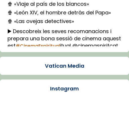
🍿 «Viaje al país de los blancos»
🍿 «León XIV, el hombre detrás del Papa»
🍿 «Las ovejas detectives»
▶️ Descobreix les seves recomanacions i
prepara una bona sessió de cinema aquest
est
itual @cinemaspiritcat
#CinemaEspiritual
Imatge: Generada amb IA (OpenAI)
Video
Vatican Media
View on Facebook
·
Share
Instagram
Arquebisbat de Barcelona
1 week ago
La Carmina va patir depressió. Fa gairebé
dos mesos, a l'Estadi Lluís Companys, la
jove va fer arribar el seu testimoni al papa
Lleó XIV.