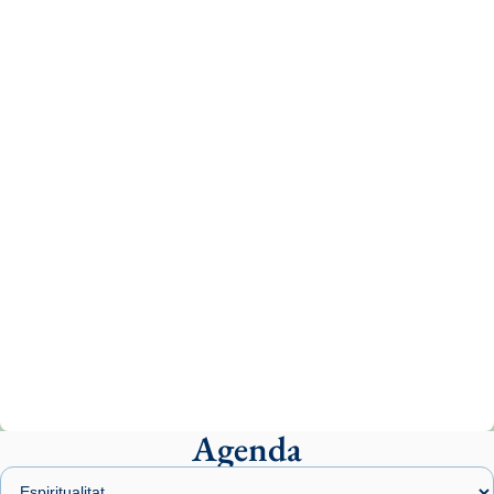
Recupera l'entrevista comp
Vatican
tican News 👇
News
www.vaticannews.va/es/iglesia/news/2026-
07/carmina-historia-depresion-papa-viaje-
espana-testimoni...
Photo
View on Facebook
·
Share
Arquebisbat de Barcelona
2 weeks ago
«Avui les santes Juliana i Semproniana ens
ajuden a alçar la mirada»
Mons. Sergi Gordo, bisbe de Tortosa, ha
presidit aquest 27 de juliol la missa de Les
Agenda
Santes de Mataró.