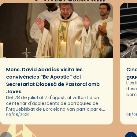
Mons. David Abadías visita les
Cinc
convivències “Be Apostle” del
gaud
L'es
Secretariat Diocesà de Pastoral amb
desc
Joves
comp
Del 28 de juliol al 2 d'agost, al voltant d'un
deix
centenar d'adolescents de parròquies de
trav
l'Arquebisbat de Barcelona van participar en
les convivències Be Apostle, organitzades
06/08/2026
05/0
pel Secretariat Diocesà de Pastoral amb…