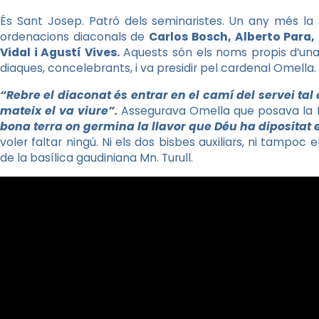
És Sant Josep. Patró dels seminaristes. Un any més la 
ordenacions diaconals de
Carlos
Bosch,
Alberto
Para,
Vidal i Agustí Vives.
Aquests són els noms propis d’una 
diaques, concelebrants, i va presidir pel cardenal Omella.
“Rebre el diaconat és entrar en el camí del servei tal
mateix el va viure”.
Assegurava Omella que posava la f
bona terra on germina la llavor que Déu ha dipositat e
voler faltar ningú. Ni els dos bisbes auxiliars, ni tampoc 
de la basílica gaudiniana
Mn
. Turull.