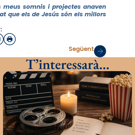
 meus somnis i projectes anaven
t que els de Jesús són els millors
:
sApp
mail
Imprimir
Següent
T’interessarà…