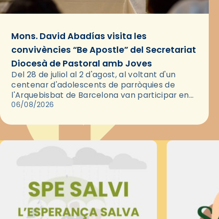
Mons. David Abadías visita les
convivències “Be Apostle” del Secretariat
Diocesà de Pastoral amb Joves
Del 28 de juliol al 2 d'agost, al voltant d'un
centenar d'adolescents de parròquies de
l'Arquebisbat de Barcelona van participar en
les convivències Be Apostle, organitzades pel
06/08/2026
Secretariat Diocesà de Pastoral amb…