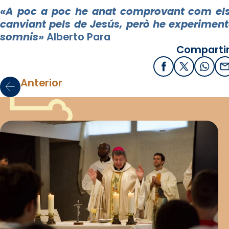
«A poc a poc he anat comprovant com els
canviant pels de Jesús, però he experimenta
somnis»
Alberto
Para
Compartir
Facebook
X / Twitter
What
E
Anterior