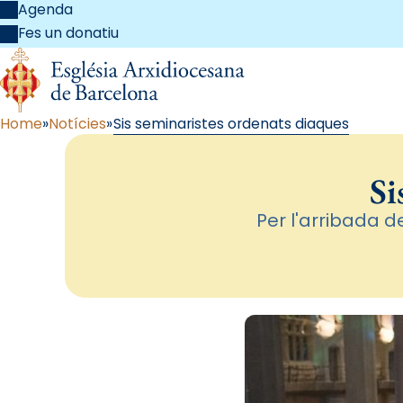
Agenda
Fes un donatiu
Home
Notícies
Sis seminaristes ordenats diaques
Si
Per l'arribada 