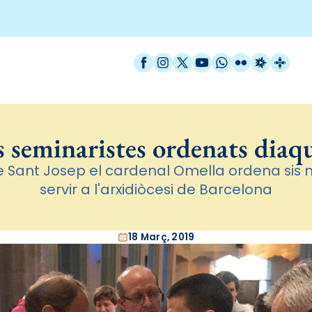
Facebook
Instagram
X / Twitter
YouTube
WhatsApp
Flickr
Radio Est
Catal
s seminaristes ordenats diaq
de Sant Josep el cardenal Omella ordena sis 
servir a l'arxidiòcesi de Barcelona
18 Març, 2019