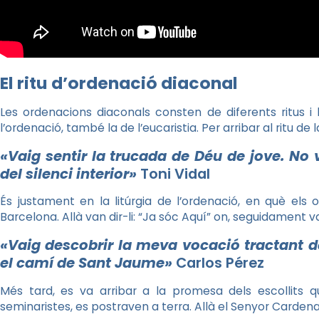
El ritu d’ordenació diaconal
Les ordenacions diaconals consten de diferents ritus i li
l’ordenació, també la de l’eucaristia. Per arribar al ritu de 
«Vaig sentir la trucada de Déu de jove. No
del silenci interior»
Toni Vidal
És justament en la litúrgia de l’ordenació, en què els
Barcelona. Allà van dir-li: “Ja sóc Aquí” on, seguidament v
«Vaig descobrir la meva vocació tractant de
el camí de Sant Jaume»
Carlos
Pérez
Més tard, es va arribar a la promesa dels escollits q
seminaristes, es postraven a terra. Allà el Senyor Cardenal