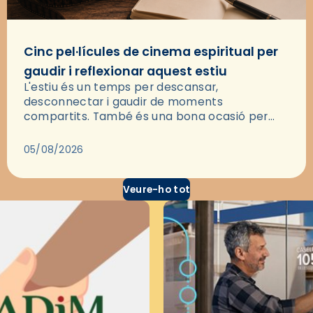
Cinc pel·lícules de cinema espiritual per
gaudir i reflexionar aquest estiu
L'estiu és un temps per descansar,
desconnectar i gaudir de moments
compartits. També és una bona ocasió per
deixar-se portar per una bona història i, a
través del cinema, reflexionar sobre les…
05/08/2026
Veure-ho tot