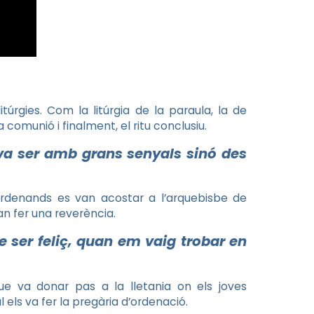
túrgies. Com la litúrgia de la paraula, la de
la comunió i finalment, el ritu conclusiu.
 va ser amb grans senyals sinó des
 ordenands es van acostar a l’arquebisbe de
an fer una reverència.
 ser feliç, quan em vaig trobar en
ue va donar pas a la lletania on els joves
 els va fer la pregària d’ordenació.