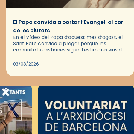
El Papa convida a portar l’Evangeli al cor
de les ciutats
En el Vídeo del Papa d’aquest mes d’agost, el
Sant Pare convida a pregar perquè les
comunitats cristianes siguin testimonis vius de
l’Evangeli enmig de les ciutats. A través d’una
pregària, el…
03/08/2026