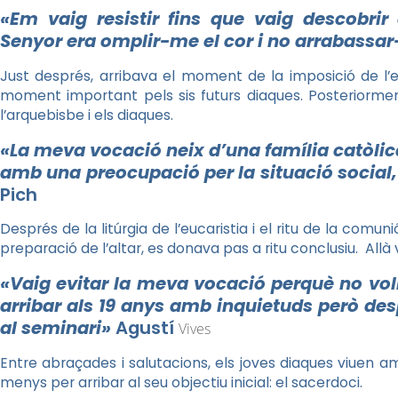
«Em vaig resistir fins que vaig descobri
Senyor era omplir-me el cor i no arrabassar
Just després, arribava el moment de la imposició de l’
moment important pels sis futurs diaques. Posteriorme
l’arquebisbe i els diaques.
«La meva vocació neix d’una família catòlica,
amb una preocupació per la situació social, 
Pich
Després de la litúrgia de l’eucaristia i el ritu de la com
preparació de l’altar, es donava pas a ritu conclusiu. Allà 
«Vaig evitar la meva vocació perquè no vol
arribar als 19 anys amb inquietuds però des
al seminari»
Agustí
Vives
Entre abraçades i salutacions, els joves diaques viuen am
menys per arribar al seu objectiu inicial: el sacerdoci.