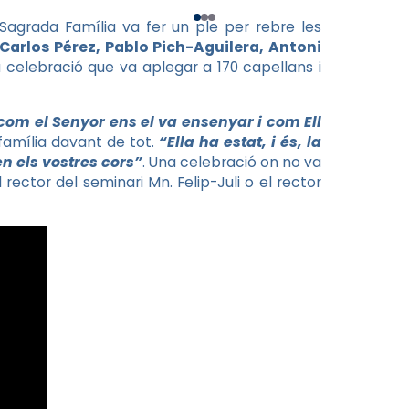
Sagrada Família va fer un ple per rebre les
Carlos
Pérez, Pablo
Pich
-Aguilera, Antoni
celebració que va aplegar a 170 capellans i
 com el Senyor ens el va ensenyar i com Ell
amília davant de tot.
“Ella ha estat, i és, la
n els vostres cors”
. Una celebració on no va
el rector del seminari
Mn
. Felip-Juli o el rector