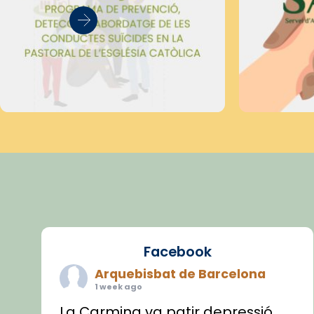
Facebook
Arquebisbat de Barcelona
1 week ago
La Carmina va patir depressió.