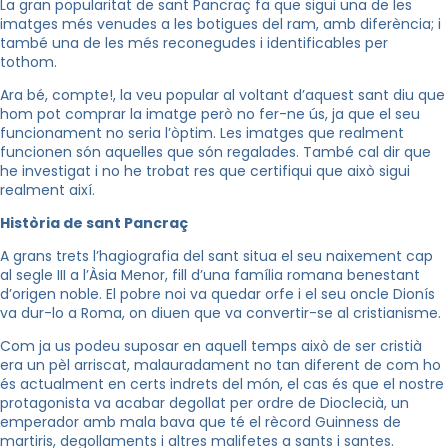
La gran popularitat de sant Pancraç fa que sigui una de les
imatges més venudes a les botigues del ram, amb diferència; i
també una de les més reconegudes i identificables per
tothom.
Ara bé, compte!, la veu popular al voltant d’aquest sant diu que
hom pot comprar la imatge però no fer-ne ús, ja que el seu
funcionament no seria l’òptim. Les imatges que realment
funcionen són aquelles que són regalades. També cal dir que
he investigat i no he trobat res que certifiqui que això sigui
realment així.
Història de sant Pancraç
A grans trets l’hagiografia del sant situa el seu naixement cap
al segle III a l’Àsia Menor, fill d’una família romana benestant
d’origen noble. El pobre noi va quedar orfe i el seu oncle Dionís
va dur-lo a Roma, on diuen que va convertir-se al cristianisme.
Com ja us podeu suposar en aquell temps això de ser cristià
era un pèl arriscat, malauradament no tan diferent de com ho
és actualment en certs indrets del món, el cas és que el nostre
protagonista va acabar degollat per ordre de Dioclecià, un
emperador amb mala bava que té el rècord Guinness de
martiris, degollaments i altres malifetes a sants i santes.