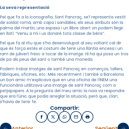
La seva representació
Pel que fa a la iconografia, Sant Pancraç, se’l representa vestit
de soldat romà, amb capa i sandàlies, els seus atributs són la
palma del martiri, una espasa i un llibre obert on podem llegir
en llatí: “Veniu a mi i us donaré tota classe de béns”.
Pel que fa al ritu que s’ha desenvolupat al seu voltant cal dir
que és força estès el costum de tenir una llàntia encesa i un
ram de julivert fresc a tocar de la imatge. Hi ha qui posa un tros
de pa als peus del sant o també una moneda.
Podem trobar imatges de sant Pancraç en comerços, tallers,
fàbriques, oficines, etc. Més recentment i també a Barcelona
un bon amic m’explicava que en una oficina de l’INEM una
funcionària utilitzava una imatge de sant Pancraç com a
petjapapers. A la pregunta del meu amic la noia va respondre
que era l’únic que podia arreglar la situació, però que, clar!,
s’havia de tenir fe.
Compartir:
Facebook
X / Twitter
WhatsApp
Email
Imprimir
Anterior
Següent