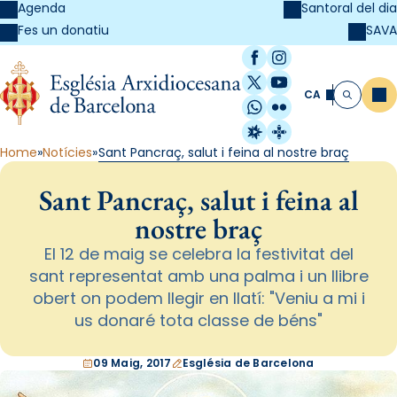
Agenda
Santoral del dia
SAVA
Fes un donatiu
Facebook
Instagram
X / Twitter
YouTube
CA
Me
Cerca
WhatsApp
Flickr
Radio Estel
Catalunya Cristi
Home
Notícies
Sant Pancraç, salut i feina al nostre braç
Sant Pancraç, salut i feina al
nostre braç
El 12 de maig se celebra la festivitat del
sant representat amb una palma i un llibre
obert on podem llegir en llatí: "Veniu a mi i
us donaré tota classe de béns"
09 Maig, 2017
Església de Barcelona