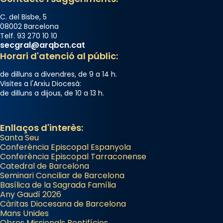
View on Facebook
·
Share
C. del Bisbe, 5
08002 Barcelona
Telf. 93 270 10 10
secgral@arqbcn.cat
Horari d'atenció al públic:
de dilluns a divendres, de 9 a 14 h.
Visites a l'Arxiu Diocesà:
de dilluns a dijous, de 10 a 13 h.
Enllaços d'interès:
Santa Seu
Conferència Episcopal Espanyola
Conferència Episcopal Tarraconense
Catedral de Barcelona
Seminari Conciliar de Barcelona
Basílica de la Sagrada Família
Any Gaudí 2026
Càritas Diocesana de Barcelona
Mans Unides
Obres Missionals Pontifícies