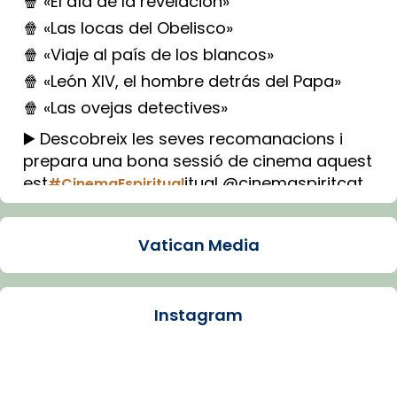
🍿 «El día de la revelación»
🍿 «Las locas del Obelisco»
🍿 «Viaje al país de los blancos»
🍿 «León XIV, el hombre detrás del Papa»
🍿 «Las ovejas detectives»
▶️ Descobreix les seves recomanacions i
prepara una bona sessió de cinema aquest
est
itual @cinemaspiritcat
#CinemaEspiritual
Imatge: Generada amb IA (OpenAI)
Video
Vatican Media
View on Facebook
·
Share
Instagram
Arquebisbat de Barcelona
1 week ago
La Carmina va patir depressió. Fa gairebé
dos mesos, a l'Estadi Lluís Companys, la