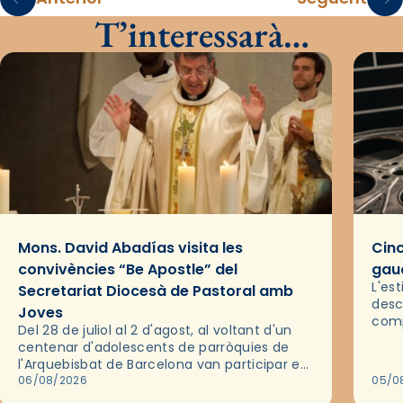
T’interessarà…
Mons. David Abadías visita les
Cinc
convivències “Be Apostle” del
gaud
L'es
Secretariat Diocesà de Pastoral amb
desc
Joves
comp
Del 28 de juliol al 2 d'agost, al voltant d'un
deix
centenar d'adolescents de parròquies de
trav
l'Arquebisbat de Barcelona van participar en
les convivències Be Apostle, organitzades
06/08/2026
05/0
pel Secretariat Diocesà de Pastoral amb…