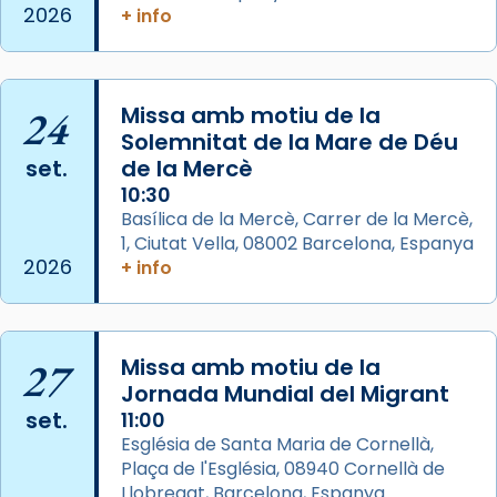
2026
+ info
concelebrat el bisbe auxiliar de Barcelona,
Mons. David Abadías.
📸 Dr. G. Simón
24
Missa amb motiu de la
Photo
Solemnitat de la Mare de Déu
View on Facebook
·
Share
set.
de la Mercè
10:30
Arquebisbat de Barcelona
Basílica de la Mercè, Carrer de la Mercè,
2 weeks ago
1, Ciutat Vella, 08002 Barcelona, Espanya
2026
+ info
Memòria de les santes Juliana i
Semproniana, verges i màrtirs.
Acompanyant la història de sant Cugat, a
27
Missa amb motiu de la
partir de l’Edat Mitjana sorgeix la tradició
Jornada Mundial del Migrant
que les santes Juliana (“relatiu a Júlia”) i
set.
11:00
Semproniana (“relatiu a Semprònia =
Església de Santa Maria de Cornellà,
eterna”) són deixebles seves. I l’any 1667, el
Plaça de l'Església, 08940 Cornellà de
frare Joan Gaspar Roig, afirma en una obra
Llobregat, Barcelona, Espanya