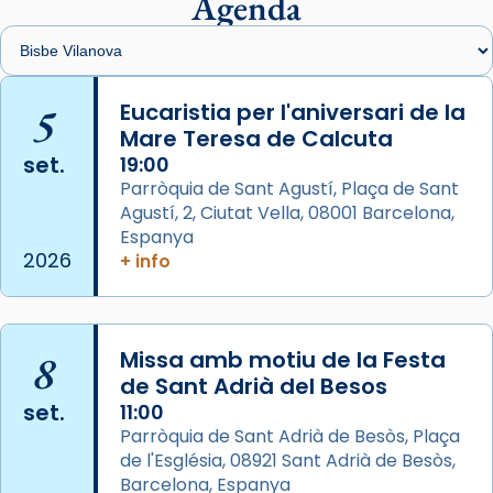
Agenda
Santes de Mataró.
🔗
tinyurl.com/cvu5jmbk
📸 J. Merino
5
Eucaristia per l'aniversari de la
Mare Teresa de Calcuta
Photo
set.
19:00
View on Facebook
·
Share
Parròquia de Sant Agustí, Plaça de Sant
Agustí, 2, Ciutat Vella, 08001 Barcelona,
Arquebisbat de Barcelona
is at Catedral
Espanya
de Barcelona.
2026
+ info
2 weeks ago
Aquest dilluns, 27 de juliol, ha tingut lloc la
missa d’acció de gràcies en agraïment al
8
Missa amb motiu de la Festa
comitè organitzador de la visita apostòlica
de Sant Adrià del Besos
del Sant Pare Lleó XIV a Barcelona, i als
set.
11:00
col·laboradors, a la Catedral de Barcelona.
Parròquia de Sant Adrià de Besòs, Plaça
L’arquebisbe de Barcelona, el cardenal Joan
de l'Església, 08921 Sant Adrià de Besòs,
Josep Omella, ha presidit la missa i l’ha
Barcelona, Espanya