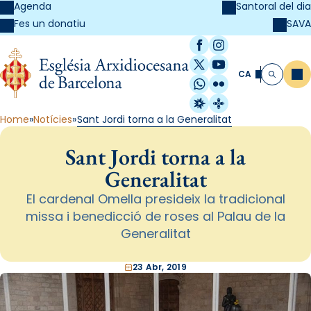
Agenda
Santoral del dia
SAVA
Fes un donatiu
Facebook
Instagram
X / Twitter
YouTube
CA
Me
Cerca
WhatsApp
Flickr
Radio Estel
Catalunya Cristi
Home
Notícies
Sant Jordi torna a la Generalitat
Sant Jordi torna a la
Generalitat
El cardenal Omella presideix la tradicional
missa i benedicció de roses al Palau de la
Generalitat
23 Abr, 2019