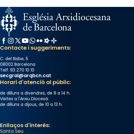
Facebook
Instagram
X / Twitter
YouTube
WhatsApp
Flickr
Radio Estel
Catalunya Cristiana
Contacte i suggeriments:
C. del Bisbe, 5
08002 Barcelona
Telf. 93 270 10 10
secgral@arqbcn.cat
Horari d'atenció al públic:
de dilluns a divendres, de 9 a 14 h.
Visites a l'Arxiu Diocesà:
de dilluns a dijous, de 10 a 13 h.
Enllaços d'interès:
Santa Seu