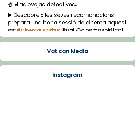
🍿 «Las ovejas detectives»
▶️ Descobreix les seves recomanacions i
prepara una bona sessió de cinema aquest
est
itual @cinemaspiritcat
#CinemaEspiritual
Imatge: Generada amb IA (OpenAI)
Video
Vatican Media
View on Facebook
·
Share
Instagram
Arquebisbat de Barcelona
2 weeks ago
La Carmina va patir depressió. Fa gairebé
dos mesos, a l'Estadi Lluís Companys, la
jove va fer arribar el seu testimoni al papa
Lleó XIV.
Recupera l'entrevista comp
Vatican
tican News 👇
News