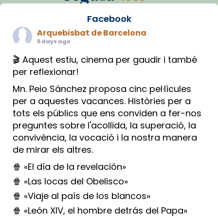
Facebook
Arquebisbat de Barcelona
5 days ago
🎬 Aquest estiu, cinema per gaudir i també
per reflexionar!
Mn. Peio Sánchez proposa cinc pel·lícules
per a aquestes vacances. Històries per a
tots els públics que ens conviden a fer-nos
preguntes sobre l'acollida, la superació, la
convivència, la vocació i la nostra manera
de mirar els altres.
🍿 «El día de la revelación»
🍿 «Las locas del Obelisco»
🍿 «Viaje al país de los blancos»
🍿 «León XIV, el hombre detrás del Papa»