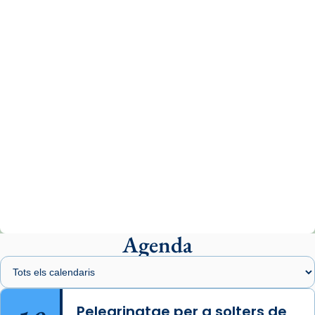
www.vaticannews.va/es/iglesia/news/2026-
07/carmina-historia-depresion-papa-viaje-
espana-testimoni...
Photo
View on Facebook
·
Share
Arquebisbat de Barcelona
2 weeks ago
«Avui les santes Juliana i Semproniana ens
ajuden a alçar la mirada»
Mons. Sergi Gordo, bisbe de Tortosa, ha
presidit aquest 27 de juliol la missa de Les
Agenda
Santes de Mataró.
🔗
tinyurl.com/cvu5jmbk
📸 J. Merino
Pelegrinatge per a solters de