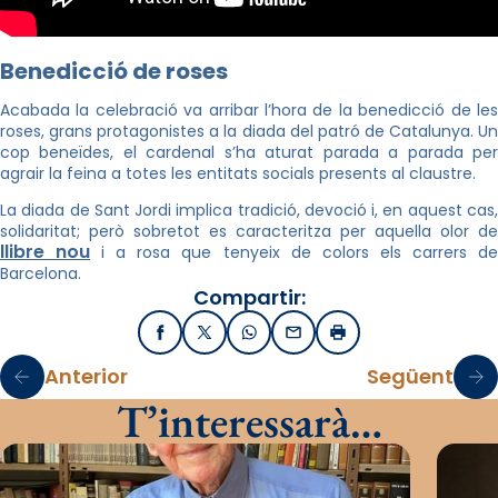
Benedicció de roses
Acabada la celebració va arribar l’hora de la benedicció de les
roses, grans protagonistes a la diada del patró de Catalunya. Un
cop beneïdes, el cardenal s’ha aturat parada a parada per
agrair la feina a totes les entitats socials presents al claustre.
La diada de Sant Jordi implica tradició, devoció i, en aquest cas,
solidaritat; però sobretot es caracteritza per aquella olor de
llibre nou
i a rosa que tenyeix de colors els carrers d
Barcelona.
Compartir:
Facebook
X / Twitter
WhatsApp
Email
Imprimir
Anterior
Següent
T’interessarà…