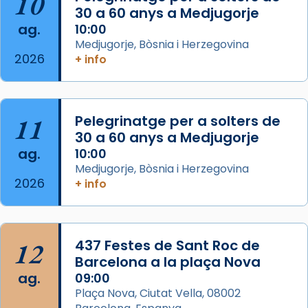
10
30 a 60 anys a Medjugorje
Photo
ag.
10:00
View on Facebook
·
Share
Medjugorje, Bòsnia i Herzegovina
2026
+ info
Arquebisbat de Barcelona
is at Catedral
de Barcelona.
2 weeks ago
Aquest dilluns, 27 de juliol, ha tingut lloc la
11
Pelegrinatge per a solters de
missa d’acció de gràcies en agraïment al
30 a 60 anys a Medjugorje
ag.
comitè organitzador de la visita apostòlica
10:00
Medjugorje, Bòsnia i Herzegovina
del Sant Pare Lleó XIV a Barcelona, i als
2026
+ info
col·laboradors, a la Catedral de Barcelona.
L’arquebisbe de Barcelona, el cardenal Joan
Josep Omella, ha presidit la missa i l’ha
12
437 Festes de Sant Roc de
concelebrat el bisbe auxiliar de Barcelona,
Barcelona a la plaça Nova
Mons. David Abadías.
ag.
09:00
📸 Dr. G. Simón
Plaça Nova, Ciutat Vella, 08002