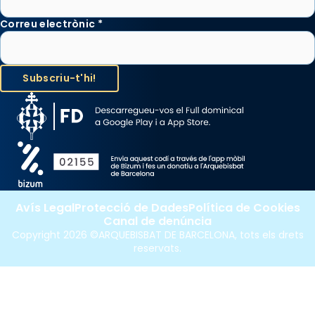
Correu electrònic
*
Avís Legal
Protecció de Dades
Política de Cookies
Canal de denúncia
Copyright 2026 ©ARQUEBISBAT DE BARCELONA, tots els drets
reservats.