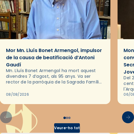
Mor Mn. Lluís Bonet Armengol, impulsor
Mons
de la causa de beatificació d’Antoni
conv
Gaudí
Sec
Mn. Lluís Bonet Armengol ha mort aquest
Jov
divendres 7 d’agost, als 95 anys. Va ser
Del 2
rector de la parròquia de la Sagrada Família
cent
de Barcelona durant 25 anys, entre 1993 i
l'Ar
2018,…
08/08/2026
les 
06/0
pel 
Veure-ho tot