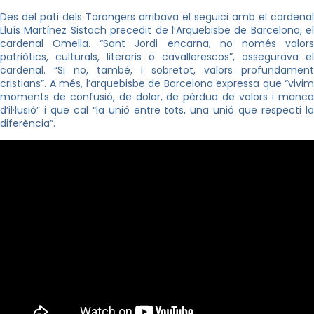
Des del pati dels Tarongers arribava el seguici amb el cardenal
Lluís Martínez Sistach precedit de l’Arquebisbe de Barcelona, el
cardenal Omella. “Sant Jordi encarna, no només valors
patriòtics, culturals, literaris o cavallerescos”, assegurava el
cardenal. “Si no, també, i sobretot, valors profundament
cristians”. A més, l’arquebisbe de Barcelona expressa que “vivim
moments de confusió, de dolor, de pèrdua de valors i manca
d’il·lusió” i que cal “la unió entre tots, una unió que respecti la
diferència”.