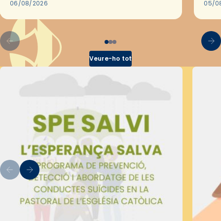
les convivències Be Apostle, organitzades
06/08/2026
05/0
pel Secretariat Diocesà de Pastoral amb…
Veure-ho tot