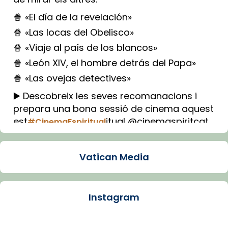
🍿 «El día de la revelación»
🍿 «Las locas del Obelisco»
🍿 «Viaje al país de los blancos»
🍿 «León XIV, el hombre detrás del Papa»
🍿 «Las ovejas detectives»
▶️ Descobreix les seves recomanacions i
prepara una bona sessió de cinema aquest
est
itual @cinemaspiritcat
#CinemaEspiritual
Imatge: Generada amb IA (OpenAI)
Video
Vatican Media
View on Facebook
·
Share
Instagram
Arquebisbat de Barcelona
1 week ago
La Carmina va patir depressió. Fa gairebé