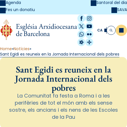
Agenda
Santoral del dia
SAVA
Fes un donatiu
Facebook
Instagram
X / Twitter
YouTube
CA
Me
Cerca
WhatsApp
Flickr
Radio Estel
Catalunya Cristi
Home
Notícies
Sant Egidi es reuneix en la Jornada Internacional dels pobres
Sant Egidi es reuneix en la
Jornada Internacional dels
pobres
La Comunitat fa festa a Roma i a les
perifèries de tot el món amb els sense
sostre, els ancians i els nens de les Escoles
de la Pau