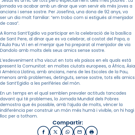
“Jesús és amic de tots però especialment dels més pobres”. La
jornada va acabar amb un dinar que van servir els més joves a
ancians i sense sostre. Per Josefina, una dona de 92 anys, va
ser un dia molt familiar: “em trobo com si estigués al menjador
de casa”.
A Roma Sant’Egidio va participar en la celebració de la basílica
de Sant Pere, al dinar que es va celebrar, al costat del Papa, a
l’Aula Pau VI i en el menjar que ha preparat al menjador de via
Dandolo amb molts dels seus amics sense sostre.
L’esdeveniment s’ha viscut en tots els països en els quals està
present la Comunitat: en moltes ciutats europees, a Àfrica, Àsia
i Amèrica Llatina, amb ancians, nens de les Escoles de la Pau,
menors amb problemes, detinguts, sense sostre, tots ells amics
de Sant’Egidio a les perifèries del món.
En un temps en el qual semblen prevaler actituds tancades
davant qui té problemes, la Jornada Mundial dels Pobres
demostra que és possible, amb l’ajuda de molts, vèncer la
indiferència per construir un món més humà i vivible, on hi hagi
lloc per a tothom.
Compartir:
Facebook
X / Twitter
WhatsApp
Email
Imprimir