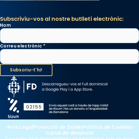
Photo
View on Facebook
·
Share
Subscriviu-vos al nostre butlletí electrònic:
Nom
Correu electrònic
*
Avís Legal
Protecció de Dades
Política de Cookies
Canal de denúncia