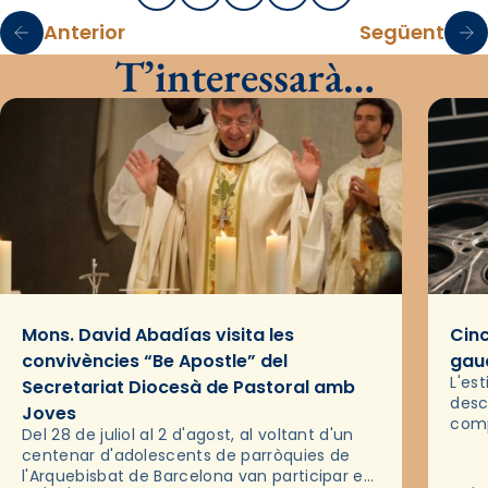
Anterior
Següent
T’interessarà…
Mons. David Abadías visita les
Cinc
convivències “Be Apostle” del
gaud
L'es
Secretariat Diocesà de Pastoral amb
desc
Joves
comp
Del 28 de juliol al 2 d'agost, al voltant d'un
deix
centenar d'adolescents de parròquies de
trav
l'Arquebisbat de Barcelona van participar en