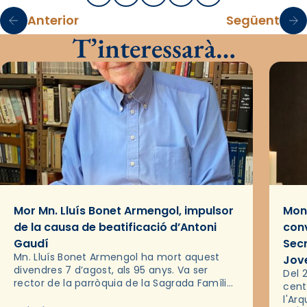
Anterior
Següent
T’interessarà…
Mor Mn. Lluís Bonet Armengol, impulsor
Mons
de la causa de beatificació d’Antoni
conv
Gaudí
Sec
Mn. Lluís Bonet Armengol ha mort aquest
Jov
divendres 7 d’agost, als 95 anys. Va ser
Del 2
rector de la parròquia de la Sagrada Família
cent
de Barcelona durant 25 anys, entre 1993 i
l'Ar