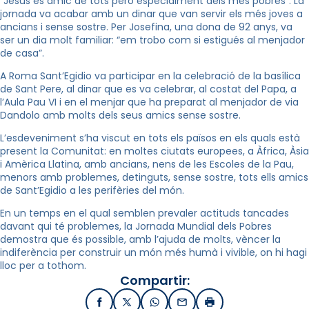
“Jesús és amic de tots però especialment dels més pobres”. La
jornada va acabar amb un dinar que van servir els més joves a
ancians i sense sostre. Per Josefina, una dona de 92 anys, va
ser un dia molt familiar: “em trobo com si estigués al menjador
de casa”.
A Roma Sant’Egidio va participar en la celebració de la basílica
de Sant Pere, al dinar que es va celebrar, al costat del Papa, a
l’Aula Pau VI i en el menjar que ha preparat al menjador de via
Dandolo amb molts dels seus amics sense sostre.
L’esdeveniment s’ha viscut en tots els països en els quals està
present la Comunitat: en moltes ciutats europees, a Àfrica, Àsia
i Amèrica Llatina, amb ancians, nens de les Escoles de la Pau,
menors amb problemes, detinguts, sense sostre, tots ells amics
de Sant’Egidio a les perifèries del món.
En un temps en el qual semblen prevaler actituds tancades
davant qui té problemes, la Jornada Mundial dels Pobres
demostra que és possible, amb l’ajuda de molts, vèncer la
indiferència per construir un món més humà i vivible, on hi hagi
lloc per a tothom.
Compartir:
Facebook
X / Twitter
WhatsApp
Email
Imprimir