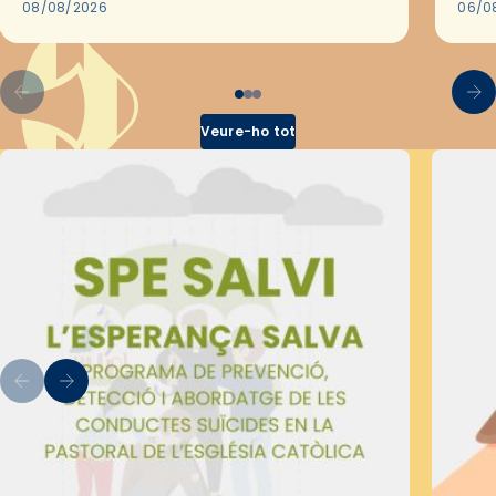
2018,…
08/08/2026
les 
06/0
pel 
Veure-ho tot