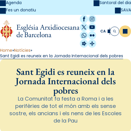
Agenda
Santoral del dia
SAVA
Fes un donatiu
Facebook
Instagram
X / Twitter
YouTube
CA
Me
Cerca
WhatsApp
Flickr
Radio Estel
Catalunya Cristi
Home
Notícies
Sant Egidi es reuneix en la Jornada Internacional dels pobres
Sant Egidi es reuneix en la
Jornada Internacional dels
pobres
La Comunitat fa festa a Roma i a les
perifèries de tot el món amb els sense
sostre, els ancians i els nens de les Escoles
de la Pau