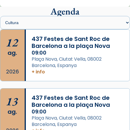
Mons. Sergi Gordo, bisbe de Tortosa, ha
presidit aquest 27 de juliol la missa de Les
Agenda
Santes de Mataró.
🔗
tinyurl.com/cvu5jmbk
📸 J. Merino
12
437 Festes de Sant Roc de
Barcelona a la plaça Nova
Photo
ag.
09:00
View on Facebook
·
Share
Plaça Nova, Ciutat Vella, 08002
Barcelona, Espanya
Arquebisbat de Barcelona
2026
is at Catedral
+ info
de Barcelona.
2 weeks ago
Aquest dilluns, 27 de juliol, ha tingut lloc la
13
437 Festes de Sant Roc de
missa d’acció de gràcies en agraïment al
Barcelona a la plaça Nova
comitè organitzador de la visita apostòlica
ag.
09:00
del Sant Pare Lleó XIV a Barcelona, i als
Plaça Nova, Ciutat Vella, 08002
col·laboradors, a la Catedral de Barcelona.
Barcelona, Espanya
L’arquebisbe de Barcelona, el cardenal Joan