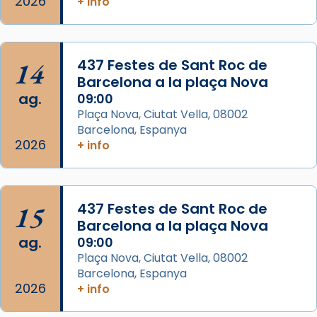
2026
+ info
Josep Omella, ha presidit la missa i l’ha
concelebrat el bisbe auxiliar de Barcelona,
Mons. David Abadías.
14
437 Festes de Sant Roc de
📸 Dr. G. Simón
Barcelona a la plaça Nova
ag.
09:00
Photo
Plaça Nova, Ciutat Vella, 08002
View on Facebook
·
Share
Barcelona, Espanya
2026
+ info
Arquebisbat de Barcelona
2 weeks ago
Memòria de les santes Juliana i
15
437 Festes de Sant Roc de
Semproniana, verges i màrtirs.
Barcelona a la plaça Nova
ag.
09:00
Acompanyant la història de sant Cugat, a
Plaça Nova, Ciutat Vella, 08002
partir de l’Edat Mitjana sorgeix la tradició
Barcelona, Espanya
que les santes Juliana (“relatiu a Júlia”) i
2026
+ info
Semproniana (“relatiu a Semprònia =
eterna”) són deixebles seves. I l’any 1667, el