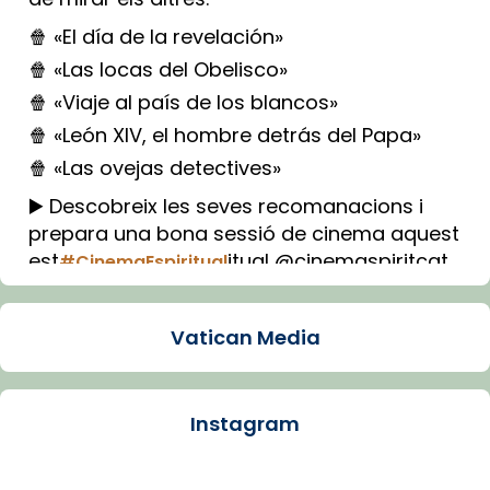
🍿 «El día de la revelación»
🍿 «Las locas del Obelisco»
🍿 «Viaje al país de los blancos»
🍿 «León XIV, el hombre detrás del Papa»
🍿 «Las ovejas detectives»
▶️ Descobreix les seves recomanacions i
prepara una bona sessió de cinema aquest
est
itual @cinemaspiritcat
#CinemaEspiritual
Imatge: Generada amb IA (OpenAI)
Video
Vatican Media
View on Facebook
·
Share
Instagram
Arquebisbat de Barcelona
1 week ago
La Carmina va patir depressió. Fa gairebé