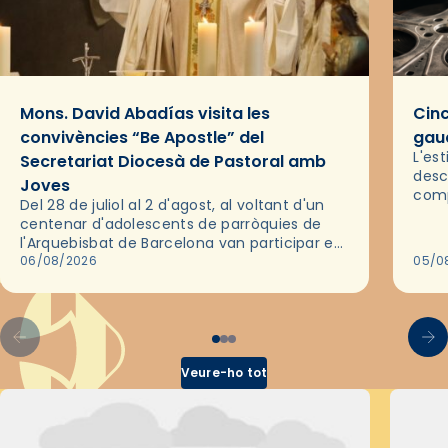
Mons. David Abadías visita les
Cinc
convivències “Be Apostle” del
gaud
L'es
Secretariat Diocesà de Pastoral amb
desc
Joves
comp
Del 28 de juliol al 2 d'agost, al voltant d'un
deix
centenar d'adolescents de parròquies de
trav
l'Arquebisbat de Barcelona van participar en
les convivències Be Apostle, organitzades
06/08/2026
05/0
pel Secretariat Diocesà de Pastoral amb…
Veure-ho tot