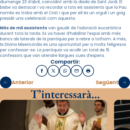
diumenge 23 d’abril, coincidint amb la diada de Sant Jordi. El
bisbe va destacar i va recordar a tots els assistents que la Pau
només es troba amb el Crist i que per ell és un orgull i un goig
presidir una celebració com aquesta.
Més de mil assistents
van gaudir de l’adoració eucarística
durant tota la tarda. Es va haver d’habilitar l’espai amb més
bancs als laterals de la parròquia per a rebre a tothom. A més,
la Divina Misericòrdia és una oportunitat per a molts feligresos
per confessar-se. La parròquia va acollir un total de 15
confessors que van atendre llargues cues d’espera.
Compartir:
Facebook
X / Twitter
WhatsApp
Email
Imprimir
Anterior
Següent
T’interessarà…