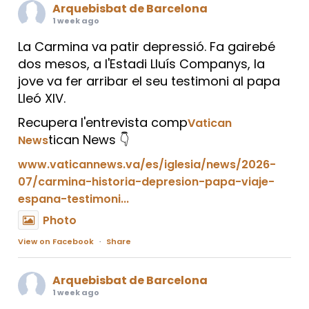
Arquebisbat de Barcelona
1 week ago
La Carmina va patir depressió. Fa gairebé
dos mesos, a l'Estadi Lluís Companys, la
jove va fer arribar el seu testimoni al papa
Lleó XIV.
Recupera l'entrevista comp
Vatican
tican News 👇
News
www.vaticannews.va/es/iglesia/news/2026-
07/carmina-historia-depresion-papa-viaje-
espana-testimoni...
Photo
View on Facebook
·
Share
Arquebisbat de Barcelona
1 week ago