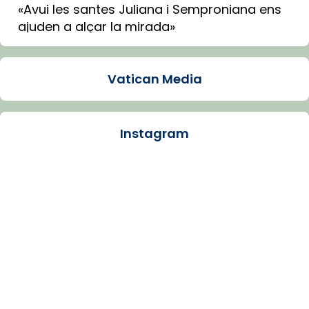
«Avui les santes Juliana i Semproniana ens
ajuden a alçar la mirada»
Mons. Sergi Gordo, bisbe de Tortosa, ha
presidit aquest 27 de juliol la missa de Les
Vatican Media
Santes de Mataró.
🔗
tinyurl.com/cvu5jmbk
📸 J. Merino
Instagram
Photo
View on Facebook
·
Share
Arquebisbat de Barcelona
is at Catedral
de Barcelona.
1 week ago
Aquest dilluns, 27 de juliol, ha tingut lloc la
missa d’acció de gràcies en agraïment al
comitè organitzador de la visita apostòlica