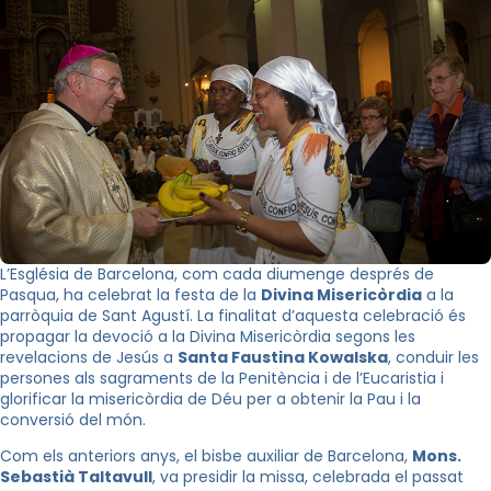
L’Església de Barcelona, com cada diumenge després de
Pasqua, ha celebrat la festa de la
Divina Misericòrdia
a la
parròquia de Sant Agustí. La finalitat d’aquesta celebració és
propagar la devoció a la Divina Misericòrdia segons les
revelacions de Jesús a
Santa Faustina Kowalska
, conduir les
persones als sagraments de la Penitència i de l’Eucaristia i
glorificar la misericòrdia de Déu per a obtenir la Pau i la
conversió del món.
Com els anteriors anys, el bisbe auxiliar de Barcelona,
Mons.
Sebastià Taltavull
, va presidir la missa, celebrada el passat