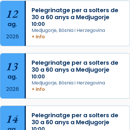
«Si vols saber què és calor, ves per les
12
Pelegrinatge per a solters de
Santes a Mataró»🥵.
30 a 60 anys a Medjugorje
ag.
10:00
Photo
Medjugorje, Bòsnia i Herzegovina
View on Facebook
·
Share
2026
+ info
Arquebisbat de Barcelona
2 weeks ago
13
Pelegrinatge per a solters de
Jaume, fill de Zebedeu, és juntament amb el
30 a 60 anys a Medjugorje
seu germà Joan i Pere un dels que
ag.
10:00
acompanyava més de prop Jesús.
Medjugorje, Bòsnia i Herzegovina
2026
+ info
Segons el llibre dels Fets (12,2) fou el primer
apòstol màrtir, decapitat a Jerusalem per
Herodes Agripa (vers l'any 44).
Patró de Galícia, després de les invasions
14
Pelegrinatge per a solters de
musulmanes fou venerat com a patró dels
30 a 60 anys a Medjugorje
ag.
Regnes castellans i més tard de tota
10:00