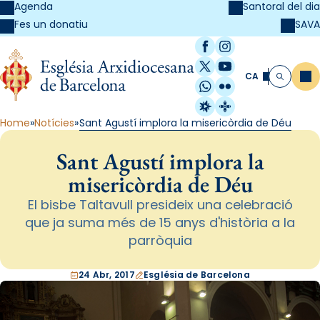
Agenda
Santoral del dia
SAVA
Fes un donatiu
Facebook
Instagram
X / Twitter
YouTube
CA
Me
Cerca
WhatsApp
Flickr
Radio Estel
Catalunya Cristi
Home
Notícies
Sant Agustí implora la misericòrdia de Déu
Sant Agustí implora la
misericòrdia de Déu
El bisbe Taltavull presideix una celebració
que ja suma més de 15 anys d'història a la
parròquia
24 Abr, 2017
Església de Barcelona