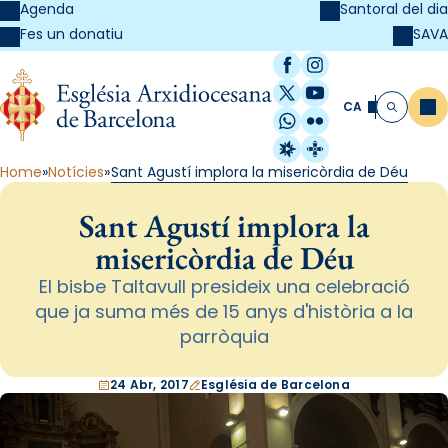
Agenda
Santoral del dia
SAVA
Fes un donatiu
Facebook
Instagram
X / Twitter
YouTube
CA
Me
Cerca
WhatsApp
Flickr
Radio Estel
Catalunya Cristi
Home
Notícies
Sant Agustí implora la misericòrdia de Déu
Sant Agustí implora la
misericòrdia de Déu
El bisbe Taltavull presideix una celebració
que ja suma més de 15 anys d'història a la
parròquia
24 Abr, 2017
Església de Barcelona