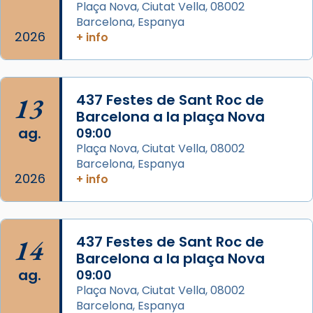
Plaça Nova, Ciutat Vella, 08002
Barcelona, Espanya
Arquebisbat de Barcelona
2026
is at Catedral
+ info
de Barcelona.
2 weeks ago
Aquest dilluns, 27 de juliol, ha tingut lloc la
13
437 Festes de Sant Roc de
missa d’acció de gràcies en agraïment al
Barcelona a la plaça Nova
comitè organitzador de la visita apostòlica
ag.
09:00
del Sant Pare Lleó XIV a Barcelona, i als
Plaça Nova, Ciutat Vella, 08002
col·laboradors, a la Catedral de Barcelona.
Barcelona, Espanya
L’arquebisbe de Barcelona, el cardenal Joan
2026
+ info
Josep Omella, ha presidit la missa i l’ha
concelebrat el bisbe auxiliar de Barcelona,
Mons. David Abadías.
14
437 Festes de Sant Roc de
📸 Dr. G. Simón
Barcelona a la plaça Nova
ag.
09:00
Photo
Plaça Nova, Ciutat Vella, 08002
View on Facebook
·
Share
Barcelona, Espanya