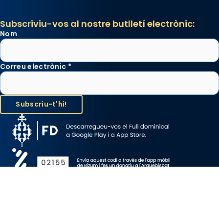
Subscriviu-vos al nostre butlletí electrònic:
Nom
Correu electrònic
*
Avís Legal
Protecció de Dades
Política de Cookies
Canal de denúncia
Copyright 2026 ©ARQUEBISBAT DE BARCELONA, tots els drets