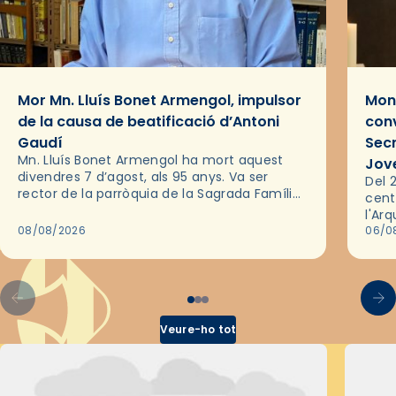
Mor Mn. Lluís Bonet Armengol, impulsor
Mons
de la causa de beatificació d’Antoni
conv
Gaudí
Sec
Mn. Lluís Bonet Armengol ha mort aquest
Jov
divendres 7 d’agost, als 95 anys. Va ser
Del 2
rector de la parròquia de la Sagrada Família
cent
de Barcelona durant 25 anys, entre 1993 i
l'Ar
2018,…
08/08/2026
les 
06/0
pel 
Veure-ho tot