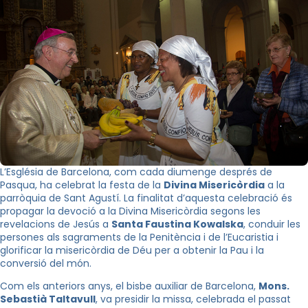
L’Església de Barcelona, com cada diumenge després de
Pasqua, ha celebrat la festa de la
Divina Misericòrdia
a la
parròquia de Sant Agustí. La finalitat d’aquesta celebració és
propagar la devoció a la Divina Misericòrdia segons les
revelacions de Jesús a
Santa Faustina Kowalska
, conduir les
persones als sagraments de la Penitència i de l’Eucaristia i
glorificar la misericòrdia de Déu per a obtenir la Pau i la
conversió del món.
Com els anteriors anys, el bisbe auxiliar de Barcelona,
Mons.
Sebastià Taltavull
, va presidir la missa, celebrada el passat