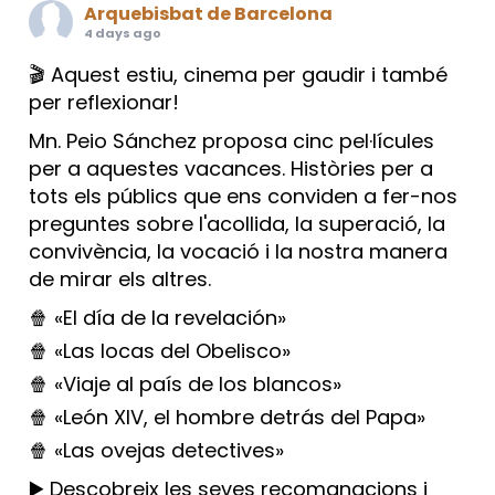
Arquebisbat de Barcelona
4 days ago
🎬 Aquest estiu, cinema per gaudir i també
per reflexionar!
Mn. Peio Sánchez proposa cinc pel·lícules
per a aquestes vacances. Històries per a
tots els públics que ens conviden a fer-nos
preguntes sobre l'acollida, la superació, la
convivència, la vocació i la nostra manera
de mirar els altres.
🍿 «El día de la revelación»
🍿 «Las locas del Obelisco»
🍿 «Viaje al país de los blancos»
🍿 «León XIV, el hombre detrás del Papa»
🍿 «Las ovejas detectives»
▶️ Descobreix les seves recomanacions i