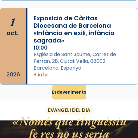
italianitzant; s’interpreta per privilegi
pontifici, amb orquestra i cor, i té una
duració aproximada de tres hores. Després,
1
Exposició de Càritas
processó (recuperada el 1972) al voltant
Diocesana de Barcelona
del temple amb les relíquies de les santes.
oct.
«Infància en exili, infància
Des de 1985 hi participa també un grup de
sagrada»
diablesses amb música i ball propis. Festa
10:00
gran a Mataró.
Església de Sant Jaume, Carrer de
Ferran, 28, Ciutat Vella, 08002
«Si vols saber què és calor, ves per les
Barcelona, Espanya
Santes a Mataró»🥵.
2026
+ info
Photo
Esdeveniments
View on Facebook
·
Share
EVANGELI DEL DIA
Només que tinguéssiu
fe res no us seria