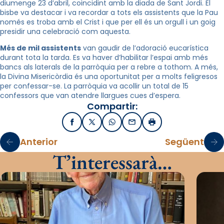
diumenge 23 d’abril, coincidint amb la diada de Sant Jordi. El
bisbe va destacar i va recordar a tots els assistents que la Pau
només es troba amb el Crist i que per ell és un orgull i un goig
presidir una celebració com aquesta.
Més de mil assistents
van gaudir de l’adoració eucarística
durant tota la tarda. Es va haver d’habilitar l’espai amb més
bancs als laterals de la parròquia per a rebre a tothom. A més,
la Divina Misericòrdia és una oportunitat per a molts feligresos
per confessar-se. La parròquia va acollir un total de 15
confessors que van atendre llargues cues d’espera.
Compartir:
Facebook
X / Twitter
WhatsApp
Email
Imprimir
Anterior
Següent
T’interessarà…