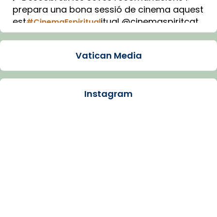
prepara una bona sessió de cinema aquest
est
itual @cinemaspiritcat
#CinemaEspiritual
Imatge: Generada amb IA (OpenAI)
Video
Vatican Media
View on Facebook
·
Share
Instagram
Arquebisbat de Barcelona
1 week ago
La Carmina va patir depressió. Fa gairebé
dos mesos, a l'Estadi Lluís Companys, la
jove va fer arribar el seu testimoni al papa
Lleó XIV.
Recupera l'entrevista comp
Vatican
tican News 👇
News
www.vaticannews.va/es/iglesia/news/2026-