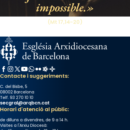
impossible.
(Mt 17,14-20)
Facebook
Instagram
X / Twitter
YouTube
WhatsApp
Flickr
Radio Estel
Catalunya Cristiana
Contacte i suggeriments:
C. del Bisbe, 5
08002 Barcelona
Telf. 93 270 10 10
secgral@arqbcn.cat
Horari d'atenció al públic:
de dilluns a divendres, de 9 a 14 h.
Visites a l'Arxiu Diocesà: