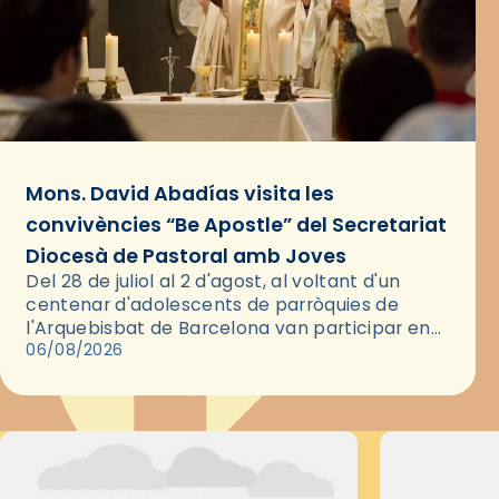
Mons. David Abadías visita les
convivències “Be Apostle” del Secretariat
Diocesà de Pastoral amb Joves
Del 28 de juliol al 2 d'agost, al voltant d'un
centenar d'adolescents de parròquies de
l'Arquebisbat de Barcelona van participar en
les convivències Be Apostle, organitzades pel
06/08/2026
Secretariat Diocesà de Pastoral amb…