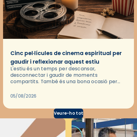
Cinc pel·lícules de cinema espiritual per
gaudir i reflexionar aquest estiu
L'estiu és un temps per descansar,
desconnectar i gaudir de moments
compartits. També és una bona ocasió per
deixar-se portar per una bona història i, a
través del cinema, reflexionar sobre les…
05/08/2026
Veure-ho tot