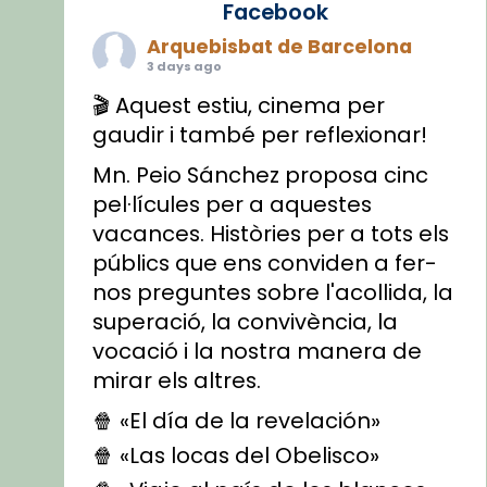
Facebook
Arquebisbat de Barcelona
3 days ago
🎬 Aquest estiu, cinema per
gaudir i també per reflexionar!
Mn. Peio Sánchez proposa cinc
pel·lícules per a aquestes
vacances. Històries per a tots els
públics que ens conviden a fer-
nos preguntes sobre l'acollida, la
superació, la convivència, la
vocació i la nostra manera de
mirar els altres.
🍿 «El día de la revelación»
🍿 «Las locas del Obelisco»