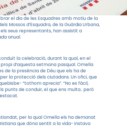
brar el dia de les Esquadres amb motiu de la
 dels Mossos d’Esquadra, de la Guàrdia Urbana,
 els seus representants, han assistit a
ada anual.
duït la celebració, durant la qual, en el
, propi d’aquesta setmana pasqual. Omella
nes de la presència de Déu que els ha de
per la protecció dels ciutadans. Un ofici, que
rquebisbe- “tothom aprecia”. “No es fàcil,
els punts de conduir, el que ens multa.. però
destacat.
istiandat, per la qual Omella els ha demanat
ristiana que dóna sentit a la vida- instava