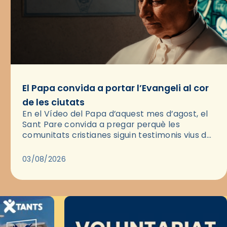
El Papa convida a portar l’Evangeli al cor
de les ciutats
En el Vídeo del Papa d’aquest mes d’agost, el
Sant Pare convida a pregar perquè les
comunitats cristianes siguin testimonis vius de
l’Evangeli enmig de les ciutats. A través d’una
pregària, el…
03/08/2026