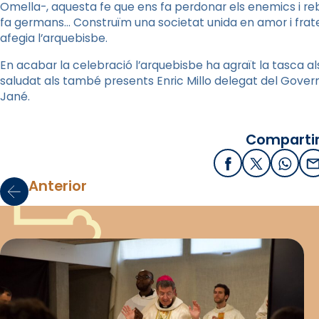
Omella-, aquesta fe que ens fa perdonar els enemics i reb
fa germans… Construïm una societat unida en amor i frate
afegia l’arquebisbe.
En acabar la celebració l’arquebisbe ha agraït la tasca al
saludat als també presents Enric Millo delegat del Govern a
Jané.
Compartir
Facebook
X / Twitter
What
E
Anterior