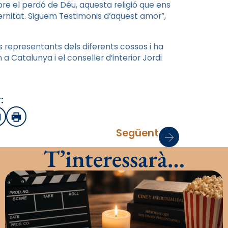
re el perdó de Déu, aquesta religió que ens
rnitat. Siguem Testimonis d’aquest amor”,
s representants dels diferents cossos i ha
 Catalunya i el conseller d’interior Jordi
:
sApp
mail
Imprimir
Següent
T’interessarà…