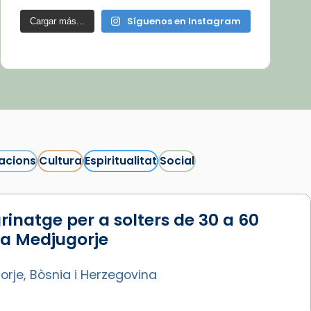
Síguenos en Instagram
Cargar más...
acions
Cultura
Espiritualitat
Social
rinatge per a solters de 30 a 60
 a Medjugorje
rje, Bòsnia i Herzegovina