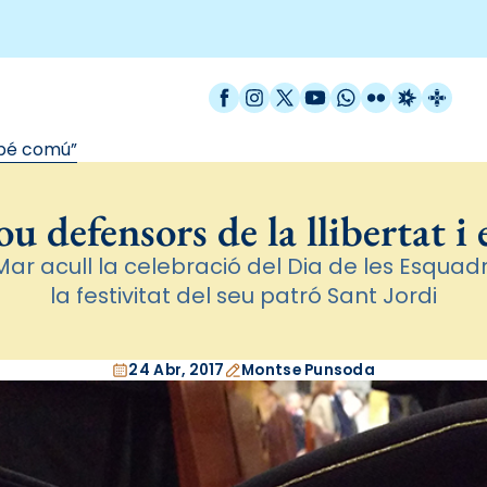
Facebook
Instagram
X / Twitter
YouTube
WhatsApp
Flickr
Radio Est
Catal
l bé comú”
u defensors de la llibertat i
Mar acull la celebració del Dia de les Esqua
la festivitat del seu patró Sant Jordi
24 Abr, 2017
Montse Punsoda