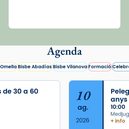
Agenda
 Omella
Bisbe Abadías
Bisbe Vilanova
Formació
Celebr
s de 30 a 60
10
Peleg
anys
ag.
10:00
Medjugo
2026
+ info