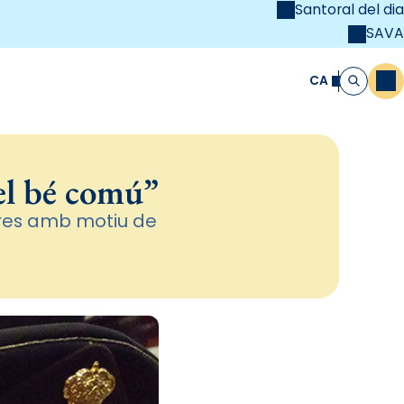
Santoral del dia
SAVA
el
unya Cristiana
CA
M
Cerca
 el bé comú”
dres amb motiu de