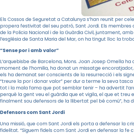
Els Cossos de Seguretat a Catalunya s’han reunit per cele
propera festivitat del seu patró, Sant Jordi. Els membres
de la Policia Nacional i de la Guàrdia Civil, juntament, amb
l’església de Santa Maria del Mar, on ha tingut lloc la trob
“Sense por i amb valor”
L’arquebisbe de Barcelona, Mons. Joan Josep Omella ha con
moment de l’homilia, ha donat un missatge encoratjador
els ha demanat ser conscients de la resurrecció i els sig
“treure la por i donar valor” per dur a terme la seva tasca 
tot i la mala fama que pot semblar tenir – ha advertit l’a
perquè la gent veu el guàrdia que et vigila, el que et treu 
finalment sou defensors de la llibertat pel bé comú”, ha 
Defensors com Sant Jordi
Una missió, que com Sant Jordi els porta a defensar la cr
fidelitat. “Siguem fidels com Sant Jordi en defensar la fe c