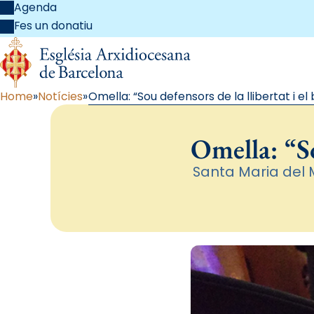
Agenda
Fes un donatiu
Home
Notícies
Omella: “Sou defensors de la llibertat i e
Omella: “So
Santa Maria del 