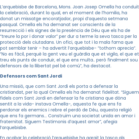
L’arquebisbe de Barcelona, Mons. Joan Josep Omella ha conduït
la celebració, durant la qual, en el moment de l’homilia, ha
donat un missatge encoratjador, propi d’aquesta setmana
pasqual. Omella els ha demanat ser conscients de la
resurrecció i els signes de la presència de Déu que els ha de
“treure la por i donar valor” per dur a terme la seva tasca per la
protecció dels ciutadans. Un ofici, que tot i la mala fama que
pot semblar tenir – ha advertit l’arquebisbe- “tothom aprecia”.
“No es fàcil, perquè la gent veu el guàrdia que et vigila, el que et
treu els punts de conduir, el que ens multa.. però finalment sou
defensors de la llibertat pel bé comú”, ha destacat.
Defensors com Sant Jordi
Una missió, que com Sant Jordi els porta a defensar la
cristiandat, per la qual Omella els ha demanat fidelitat. “Siguem
fidels com Sant Jordi en defensar la fe cristiana que dóna
sentit a la vida- instava Omella-, aquesta fe que ens fa
perdonar els enemics i rebre el perdó de Déu, aquesta religió
que ens fa germans… Construïm una societat unida en amor i
fraternitat. Siguem Testimonis d’aquest amor”, afegia
l’arquebisbe.
En acabar la celebració l’arquebisbe ha agraït la tasca als