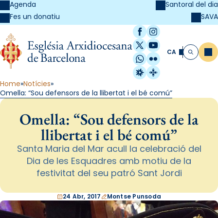
Agenda
Santoral del dia
SAVA
Fes un donatiu
Facebook
Instagram
X / Twitter
YouTube
CA
Me
Cerca
WhatsApp
Flickr
Radio Estel
Catalunya Cristi
Home
Notícies
Omella: “Sou defensors de la llibertat i el bé comú”
Omella: “Sou defensors de la
llibertat i el bé comú”
Santa Maria del Mar acull la celebració del
Dia de les Esquadres amb motiu de la
festivitat del seu patró Sant Jordi
24 Abr, 2017
Montse Punsoda