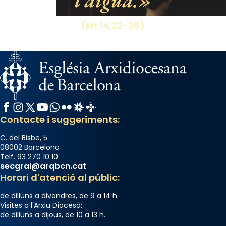
Aquest dilluns, 27 de juliol, ha tingut lloc la
missa d’acció de gràcies en agraïment al
(Mt 14,22-36)
comitè organitzador de la visita apostòlica
del Sant Pare Lleó XIV a Barcelona, i als
col·laboradors, a la Catedral de Barcelona.
L’arquebisbe de Barcelona, el cardenal Joan
Josep Omella, ha presidit la missa i l’ha
concelebrat el bisbe auxiliar de Barcelona,
Facebook
Instagram
X / Twitter
YouTube
WhatsApp
Flickr
Radio Estel
Catalunya Cristiana
Mons. David Abadías.
Contacte i suggeriments:
📸 Dr. G. Simón
C. del Bisbe, 5
Photo
08002 Barcelona
Telf. 93 270 10 10
View on Facebook
·
Share
secgral@arqbcn.cat
Horari d'atenció al públic:
Arquebisbat de Barcelona
de dilluns a divendres, de 9 a 14 h.
2 weeks ago
Visites a l'Arxiu Diocesà:
de dilluns a dijous, de 10 a 13 h.
Memòria de les santes Juliana i