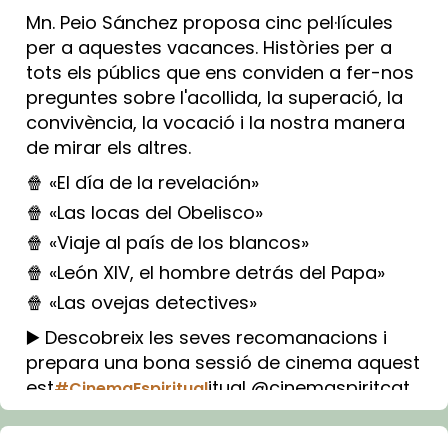
Mn. Peio Sánchez proposa cinc pel·lícules
per a aquestes vacances. Històries per a
tots els públics que ens conviden a fer-nos
preguntes sobre l'acollida, la superació, la
convivència, la vocació i la nostra manera
de mirar els altres.
🍿 «El día de la revelación»
🍿 «Las locas del Obelisco»
🍿 «Viaje al país de los blancos»
🍿 «León XIV, el hombre detrás del Papa»
🍿 «Las ovejas detectives»
▶️ Descobreix les seves recomanacions i
prepara una bona sessió de cinema aquest
est
itual @cinemaspiritcat
#CinemaEspiritual
Imatge: Generada amb IA (OpenAI)