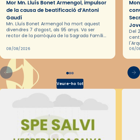
Mor Mn. Lluís Bonet Armengol, impulsor
Mons
de la causa de beatificació d’Antoni
conv
Gaudí
Sec
Mn. Lluís Bonet Armengol ha mort aquest
Jov
divendres 7 d’agost, als 95 anys. Va ser
Del 2
rector de la parròquia de la Sagrada Família
cent
de Barcelona durant 25 anys, entre 1993 i
l'Ar
2018,…
08/08/2026
les 
06/0
pel 
Veure-ho tot