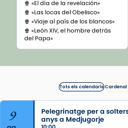
🍿 «El día de la revelación»
🍿 «Las locas del Obelisco»
🍿 «Viaje al país de los blancos»
🍿 «León XIV, el hombre detrás
del Papa»
🍿 «Las ovejas detectives»
▶️ Descobreix les seves
recomanacions i prepara una
bona sessió de cinema aquest
est
itual
#CinemaEspiritual
Tots els calendaris
Cardenal
@cinemaspiritcat
Imatge: Generada amb IA
(OpenAI)
9
Pelegrinatge per a solter
Video
anys a Medjugorje
ag.
10:00
View on Facebook
·
Share