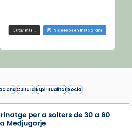
Síguenos en Instagram
Cargar más...
acions
Cultura
Espiritualitat
Social
rinatge per a solters de 30 a 60
 a Medjugorje