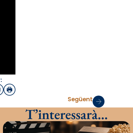
:
sApp
mail
Imprimir
Següent
T’interessarà…