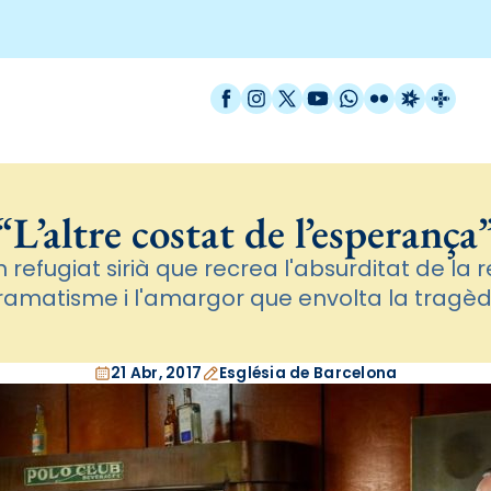
Facebook
Instagram
X / Twitter
YouTube
WhatsApp
Flickr
Radio Est
Catal
“L’altre costat de l’esperança
n refugiat sirià que recrea l'absurditat de la r
ramatisme i l'amargor que envolta la tragèd
21 Abr, 2017
Església de Barcelona