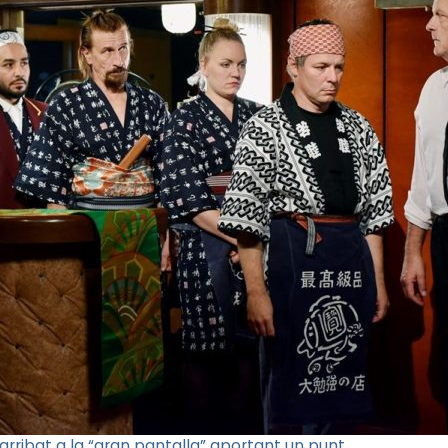
 arribat a
la “gran pantalla”
aportant un punt