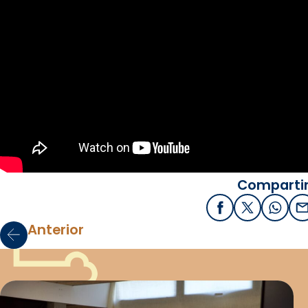
Compartir
Facebook
X / Twitter
What
E
Anterior