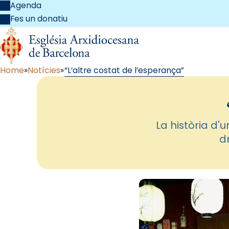
Agenda
Fes un donatiu
Home
Notícies
“L’altre costat de l’esperança”
La història d'u
d