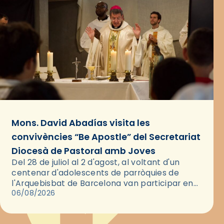
Mons. David Abadías visita les
convivències “Be Apostle” del Secretariat
Diocesà de Pastoral amb Joves
Del 28 de juliol al 2 d'agost, al voltant d'un
centenar d'adolescents de parròquies de
l'Arquebisbat de Barcelona van participar en
les convivències Be Apostle, organitzades pel
06/08/2026
Secretariat Diocesà de Pastoral amb…