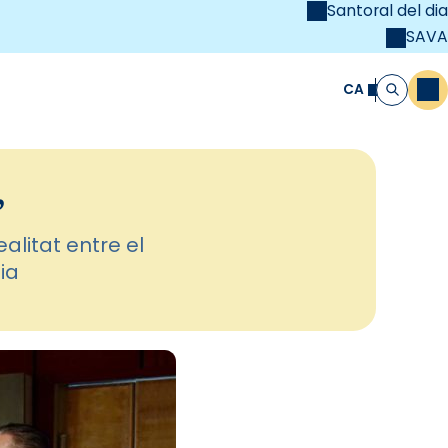
Santoral del dia
SAVA
el
unya Cristiana
CA
M
Cerca
”
ealitat entre el
ia