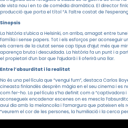
de vista nou i en to de comèdia dramàtica. El director
fin
producció que porta el títol “A l’altre costat de l’esperan
Sinopsis
La història s’ubica a
Helsinki
, on arriba, amagat entre tunel
família i sense papers. Tot i els esforços per aconseguir u
els carrers de la ciutat sense cap tipus d’ajut més que mir
aparença bruta i descuidada. La història fa un punt i a pa
el propietari d’un bar que l’ajudarà i li oferirà una llar.
Entre l’absurditat i la realitat
No és una pel·lícula que “vengui fum”, destaca
Carlos
Boy
cineasta finlandès desprèn màgia en el seu cinema i es n
com fer-ho. La pel·lícula s’ha definit com a “captivadora i c
aconsegueix encadenar escenes on es mescla l’absurditat
avui dia amb la melancolia i l’amargura que pateixen els 
“veurem el cor de les persones, la humiliació i la cerca pe