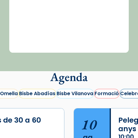
Agenda
 Omella
Bisbe Abadías
Bisbe Vilanova
Formació
Celebr
s de 30 a 60
10
Peleg
anys
ag.
10:00