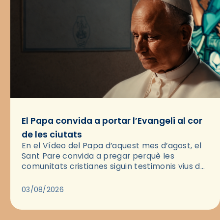
El Papa convida a portar l’Evangeli al cor
de les ciutats
En el Vídeo del Papa d’aquest mes d’agost, el
Sant Pare convida a pregar perquè les
comunitats cristianes siguin testimonis vius de
l’Evangeli enmig de les ciutats. A través d’una
pregària, el…
03/08/2026