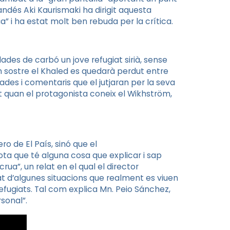
landés
Aki
Kaurismaki
ha dirigit aquesta
ça” i ha estat molt ben rebuda per la crítica.
ades de carbó un jove refugiat sirià, sense
n sostre el
Khaled
es quedarà perdut entre
ades i comentaris que el jutjaran per la seva
rt quan el protagonista coneix el
Wikhström
,
ero
de El País, sinó que el
ota que té alguna cosa que explicar i sap
rua”, un relat en el qual el director
 d’algunes situacions que realment es viuen
refugiats. Tal com explica
Mn
.
Peio
Sánchez,
rsonal”.