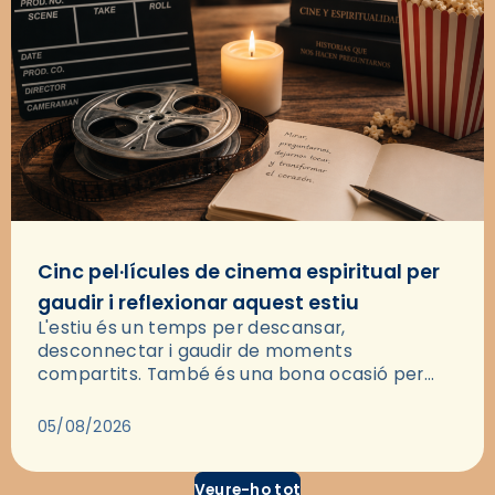
Cinc pel·lícules de cinema espiritual per
gaudir i reflexionar aquest estiu
L'estiu és un temps per descansar,
desconnectar i gaudir de moments
compartits. També és una bona ocasió per
deixar-se portar per una bona història i, a
través del cinema, reflexionar sobre les…
05/08/2026
Veure-ho tot