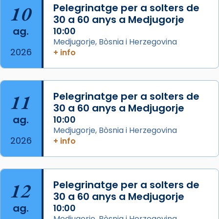
Aquest dilluns, 27 de juliol, ha tingut lloc la
10
Pelegrinatge per a solters de
missa d’acció de gràcies en agraïment al
30 a 60 anys a Medjugorje
ag.
comitè organitzador de la visita apostòlica
10:00
Medjugorje, Bòsnia i Herzegovina
del Sant Pare Lleó XIV a Barcelona, i als
2026
+ info
col·laboradors, a la Catedral de Barcelona.
L’arquebisbe de Barcelona, el cardenal Joan
Josep Omella, ha presidit la missa i l’ha
11
Pelegrinatge per a solters de
concelebrat el bisbe auxiliar de Barcelona,
30 a 60 anys a Medjugorje
Mons. David Abadías.
ag.
10:00
📸 Dr. G. Simón
Medjugorje, Bòsnia i Herzegovina
2026
+ info
Photo
View on Facebook
·
Share
12
Pelegrinatge per a solters de
Arquebisbat de Barcelona
2 weeks ago
30 a 60 anys a Medjugorje
ag.
10:00
Memòria de les santes Juliana i
Medjugorje, Bòsnia i Herzegovina