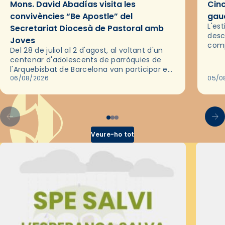
Mons. David Abadías visita les
Cinc
convivències “Be Apostle” del
gaud
L'es
Secretariat Diocesà de Pastoral amb
desc
Joves
comp
Del 28 de juliol al 2 d'agost, al voltant d'un
deix
centenar d'adolescents de parròquies de
trav
l'Arquebisbat de Barcelona van participar en
les convivències Be Apostle, organitzades
06/08/2026
05/0
pel Secretariat Diocesà de Pastoral amb…
Veure-ho tot