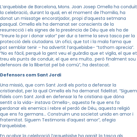
L’arquebisbe de Barcelona, Mons. Joan Josep Omella ha conduït
la celebració, durant la qual, en el moment de l’homilia, ha
donat un missatge encoratjador, propi d’aquesta setmana
pasqual. Omella els ha demanat ser conscients de la
resurrecció i els signes de la presència de Déu que els ha de
“treure la por i donar valor” per dur a terme la seva tasca per la
protecció dels ciutadans. Un ofici, que tot i la mala fama que
pot semblar tenir – ha advertit l’arquebisbe- “tothom aprecia”.
“No es fàcil, perquè la gent veu el guàrdia que et vigila, el que et
treu els punts de conduir, el que ens multa.. però finalment sou
defensors de la llibertat pel bé comú”, ha destacat.
Defensors com Sant Jordi
Una missió, que com Sant Jordi els porta a defensar la
cristiandat, per la qual Omella els ha demanat fidelitat. “Siguem
fidels com Sant Jordi en defensar la fe cristiana que dóna
sentit a la vida- instava Omella-, aquesta fe que ens fa
perdonar els enemics i rebre el perdó de Déu, aquesta religió
que ens fa germans… Construïm una societat unida en amor i
fraternitat. Siguem Testimonis d’aquest amor”, afegia
l’arquebisbe.
En acabar la celebració l’arquebisbe ha agraït la tasca als