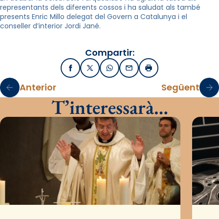
representants dels diferents cossos i ha saludat als també
presents Enric Millo delegat del Govern a Catalunya i el
conseller d’interior Jordi Jané.
Compartir:
Facebook
X / Twitter
WhatsApp
Email
Imprimir
Anterior
Següent
T’interessarà…