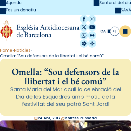
Agenda
Santoral del dia
SAVA
Fes un donatiu
Facebook
Instagram
X / Twitter
YouTube
CA
Me
Cerca
WhatsApp
Flickr
Radio Estel
Catalunya Cristi
Home
Notícies
Omella: “Sou defensors de la llibertat i el bé comú”
Omella: “Sou defensors de la
llibertat i el bé comú”
Santa Maria del Mar acull la celebració del
Dia de les Esquadres amb motiu de la
festivitat del seu patró Sant Jordi
24 Abr, 2017
Montse Punsoda