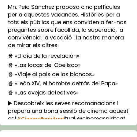
Mn. Peio Sánchez proposa cinc pel·lícules
per a aquestes vacances. Històries per a
tots els públics que ens conviden a fer-nos
preguntes sobre l'acollida, la superació, la
convivència, la vocació i la nostra manera
de mirar els altres.
🍿 «El día de la revelación»
🍿 «Las locas del Obelisco»
🍿 «Viaje al país de los blancos»
🍿 «León XIV, el hombre detrás del Papa»
🍿 «Las ovejas detectives»
▶️ Descobreix les seves recomanacions i
prepara una bona sessió de cinema aquest
est
itual @cinemaspiritcat
#CinemaEspiritual
Imatge: Generada amb IA (OpenAI)