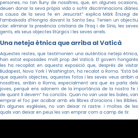
persones, no tan lluny de nosaltres, que, en algunes ocasions,
deuen donar la seva pròpia vida o sofrir discriminacions diàries
a causa de la seva fe en Jesucrist” explica Márk Érszegi de
l’ambaixada d’Hongria davant la Santa Seu. Tenien un objectiu
clar: eliminar la presència cristiana de l’Iraq i de Síria, les seves
gents, els seus objectes litúrgics i les seves arrels.
Una neteja ètnica que arriba al Vaticà
Aquestes restes, que testimonien una autèntica neteja ètnica,
han estat exposades molt prop del Vaticà. El govern hongarès
les ha recopilat en aquesta exposició que, després de visitar
Budapest, Nova York i Washington, ha recalat a Roma. “Està bé
que aquests objectes, aquestes fotos i les seves veus arribin a
nosaltres, arribin a Roma, especialment ara que es parla dels
joves, perquè ens adonem de la importància de la nostra fe i
de quant li devem” ha conclòs. Quan no van usar les bales, van
emprar el foc per acabar amb els llibres d’oracions i les Bíblies.
En algunes esglésies, no van deixar ni rastre. I moltes de les
quals van deixar en peus les van emprar com a camp de tir.