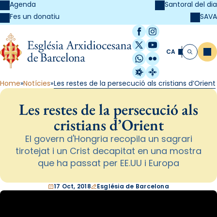
Agenda
Santoral del dia
SAVA
Fes un donatiu
Facebook
Instagram
X / Twitter
YouTube
CA
Me
Cerca
WhatsApp
Flickr
Radio Estel
Catalunya Cristi
Home
Notícies
Les restes de la persecució als cristians d’Orient
Les restes de la persecució als
cristians d’Orient
El govern d'Hongria recopila un sagrari
tirotejat i un Crist decapitat en una mostra
que ha passat per EE.UU i Europa
17 Oct, 2018
Església de Barcelona