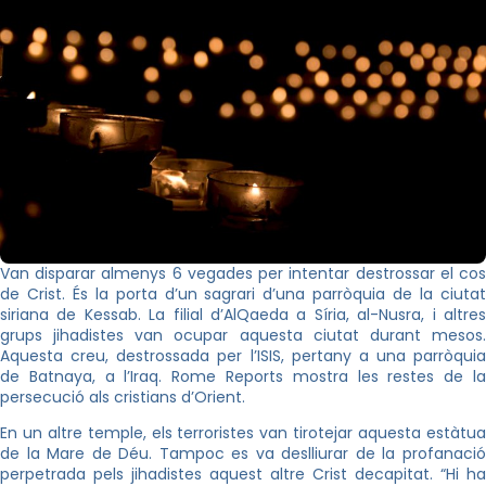
Van disparar almenys 6 vegades per intentar destrossar el cos
de Crist. És la porta d’un sagrari d’una parròquia de la ciutat
siriana de Kessab. La filial d’AlQaeda a Síria, al-Nusra, i altres
grups jihadistes van ocupar aquesta ciutat durant mesos.
Aquesta creu, destrossada per l’ISIS, pertany a una parròquia
de Batnaya, a l’Iraq. Rome Reports mostra les restes de la
persecució als cristians d’Orient.
En un altre temple, els terroristes van tirotejar aquesta estàtua
de la Mare de Déu. Tampoc es va deslliurar de la profanació
perpetrada pels jihadistes aquest altre Crist decapitat. “Hi ha