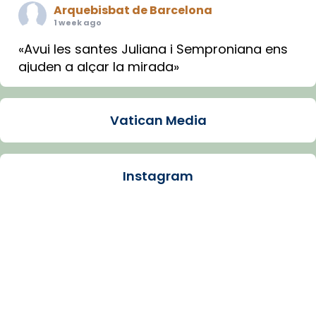
Arquebisbat de Barcelona
1 week ago
«Avui les santes Juliana i Semproniana ens
ajuden a alçar la mirada»
Mons. Sergi Gordo, bisbe de Tortosa, ha
presidit aquest 27 de juliol la missa de Les
Vatican Media
Santes de Mataró.
🔗
tinyurl.com/cvu5jmbk
📸 J. Merino
Instagram
Photo
View on Facebook
·
Share
Arquebisbat de Barcelona
is at Catedral
de Barcelona.
1 week ago
Aquest dilluns, 27 de juliol, ha tingut lloc la