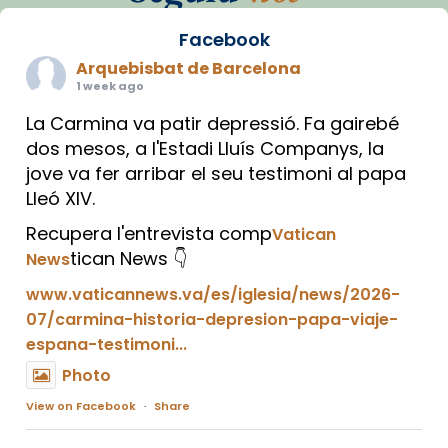
Facebook
Arquebisbat de Barcelona
1 week ago
La Carmina va patir depressió. Fa gairebé
dos mesos, a l'Estadi Lluís Companys, la
jove va fer arribar el seu testimoni al papa
Lleó XIV.
Recupera l'entrevista comp
Vatican
tican News 👇
News
www.vaticannews.va/es/iglesia/news/2026-
07/carmina-historia-depresion-papa-viaje-
espana-testimoni...
Photo
View on Facebook
·
Share