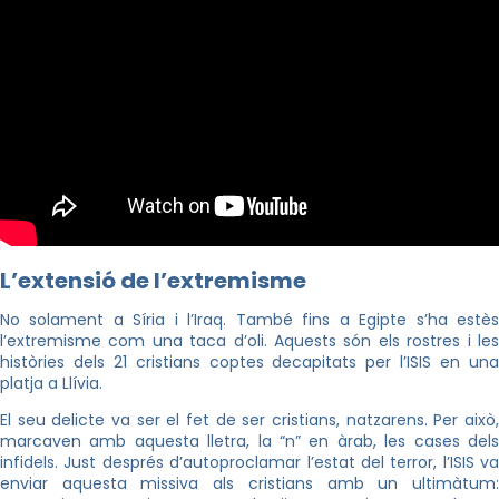
L’extensió de l’extremisme
No solament a Síria i l’Iraq. També fins a Egipte s’ha estès
l’extremisme com una taca d’oli. Aquests són els rostres i les
històries dels 21 cristians coptes decapitats per l’ISIS en una
platja a Llívia.
El seu delicte va ser el fet de ser cristians, natzarens. Per això,
marcaven amb aquesta lletra, la “n” en àrab, les cases dels
infidels. Just després d’autoproclamar l’estat del terror, l’ISIS va
enviar aquesta missiva als cristians amb un ultimàtum: