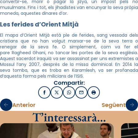
convertir-se, morir o pagar la jizya, un impost pels no
musulmans. Fins i tot, els jihadistes van encunyar la seva pròpia
moneda, aquestes dinares d’or.
Les ferides d’Orient Mitjà
El mapa d’Orient Mitjà està ple de ferides, sang vessada dels
cristians que no han volgut marxar-se de la seva terra o
renegar de la seva fe. O simplement, com va fer el
pare Ragheed Ghani, no tancar les portes de la seva església.
Aquest sacerdot iraquià va ser assassinat per uns extremistes a
Mossul l’any 2007, després de la missa dominical. En 2014 la
seva tomba, que es troba en Karamlesh, va ser profanada
d’aquesta forma pels milicians de l’ISIS.
Compartir:
Facebook
X / Twitter
WhatsApp
Email
Imprimir
Anterior
Següent
T’interessarà…