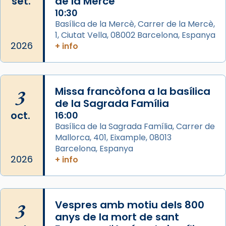
set.
de la Mercè
diablesses amb música i ball propis. Festa
10:30
gran a Mataró.
Basílica de la Mercè, Carrer de la Mercè,
1, Ciutat Vella, 08002 Barcelona, Espanya
«Si vols saber què és calor, ves per les
2026
+ info
Santes a Mataró»🥵.
Photo
View on Facebook
·
Share
3
Missa francòfona a la basílica
de la Sagrada Família
Arquebisbat de Barcelona
oct.
16:00
2 weeks ago
Basílica de la Sagrada Família, Carrer de
Mallorca, 401, Eixample, 08013
Jaume, fill de Zebedeu, és juntament amb el
Barcelona, Espanya
seu germà Joan i Pere un dels que
2026
+ info
acompanyava més de prop Jesús.
Segons el llibre dels Fets (12,2) fou el primer
apòstol màrtir, decapitat a Jerusalem per
3
Vespres amb motiu dels 800
Herodes Agripa (vers l'any 44).
anys de la mort de sant