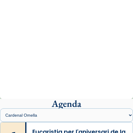
missa d’acció de gràcies en agraïment al
comitè organitzador de la visita apostòlica
del Sant Pare Lleó XIV a Barcelona, i als
col·laboradors, a la Catedral de Barcelona.
L’arquebisbe de Barcelona, el cardenal Joan
Josep Omella, ha presidit la missa i l’ha
concelebrat el bisbe auxiliar de Barcelona,
Mons. David Abadías.
📸 Dr. G. Simón
Photo
View on Facebook
·
Share
Agenda
Arquebisbat de Barcelona
2 weeks ago
Memòria de les santes Juliana i
Semproniana, verges i màrtirs.
Eucaristia per l'aniversari de la