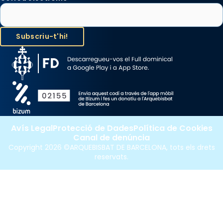
Avís Legal
Protecció de Dades
Política de Cookies
Canal de denúncia
Copyright 2026 ©ARQUEBISBAT DE BARCELONA, tots els drets
reservats.