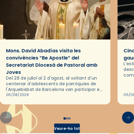
Mons. David Abadías visita les
Cinc
convivències “Be Apostle” del
gaud
L'es
Secretariat Diocesà de Pastoral amb
desc
Joves
comp
Del 28 de juliol al 2 d'agost, al voltant d'un
deix
centenar d'adolescents de parròquies de
trav
l'Arquebisbat de Barcelona van participar en
les convivències Be Apostle, organitzades
06/08/2026
05/0
pel Secretariat Diocesà de Pastoral amb…
Veure-ho tot