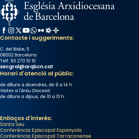
Facebook
Instagram
X / Twitter
YouTube
WhatsApp
Flickr
Radio Estel
Catalunya Cristiana
Contacte i suggeriments:
C. del Bisbe, 5
08002 Barcelona
Telf. 93 270 10 10
secgral@arqbcn.cat
Horari d'atenció al públic:
de dilluns a divendres, de 9 a 14 h.
Visites a l'Arxiu Diocesà:
de dilluns a dijous, de 10 a 13 h.
Enllaços d'interès:
Santa Seu
Conferència Episcopal Espanyola
Conferència Episcopal Tarraconense