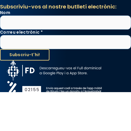
Subscriviu-vos al nostre butlletí electrònic:
Nom
Correu electrònic
*
Avís Legal
Protecció de Dades
Política de Cookies
Canal de denúncia
Copyright 2026 ©ARQUEBISBAT DE BARCELONA, tots els drets
reservats.