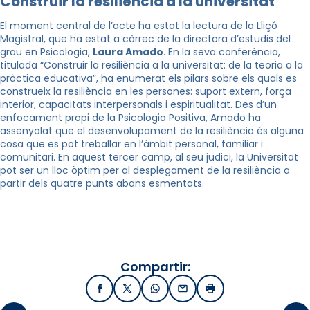
Construir la resiliència a la universitat
El moment central de l’acte ha estat la lectura de la Lliçó
Magistral, que ha estat a càrrec de la directora d’estudis del
grau en Psicologia,
Laura Amado
. En la seva conferència,
titulada “Construir la resiliència a la universitat: de la teoria a la
pràctica educativa”, ha enumerat els pilars sobre els quals es
construeix la resiliència en les persones: suport extern, força
interior, capacitats interpersonals i espiritualitat. Des d’un
enfocament propi de la Psicologia Positiva, Amado ha
assenyalat que el desenvolupament de la resiliència és alguna
cosa que es pot treballar en l’àmbit personal, familiar i
comunitari. En aquest tercer camp, al seu judici, la Universitat
pot ser un lloc òptim per al desplegament de la resiliència a
partir dels quatre punts abans esmentats.
Compartir:
Facebook
X / Twitter
WhatsApp
Email
Imprimir