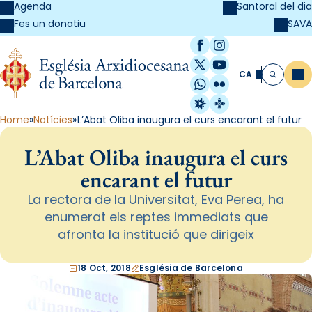
Agenda
Santoral del dia
SAVA
Fes un donatiu
Facebook
Instagram
X / Twitter
YouTube
CA
Me
Cerca
WhatsApp
Flickr
Radio Estel
Catalunya Cristi
Home
Notícies
L’Abat Oliba inaugura el curs encarant el futur
L’Abat Oliba inaugura el curs
encarant el futur
La rectora de la Universitat, Eva Perea, ha
enumerat els reptes immediats que
afronta la institució que dirigeix
18 Oct, 2018
Església de Barcelona