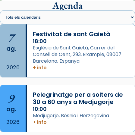
presidit aquest 27 de juliol la missa de Les
Agenda
Santes de Mataró.
🔗
tinyurl.com/cvu5jmbk
📸 J. Merino
7
Festivitat de sant Gaietà
18:00
Photo
ag.
Església de Sant Gaietà, Carrer del
View on Facebook
·
Share
Consell de Cent, 293, Eixample, 08007
Barcelona, Espanya
2026
Arquebisbat de Barcelona
+ info
is at Catedral
de Barcelona.
2 weeks ago
Aquest dilluns, 27 de juliol, ha tingut lloc la
9
Pelegrinatge per a solters de
missa d’acció de gràcies en agraïment al
30 a 60 anys a Medjugorje
comitè organitzador de la visita apostòlica
ag.
10:00
del Sant Pare Lleó XIV a Barcelona, i als
Medjugorje, Bòsnia i Herzegovina
col·laboradors, a la Catedral de Barcelona.
2026
+ info
L’arquebisbe de Barcelona, el cardenal Joan