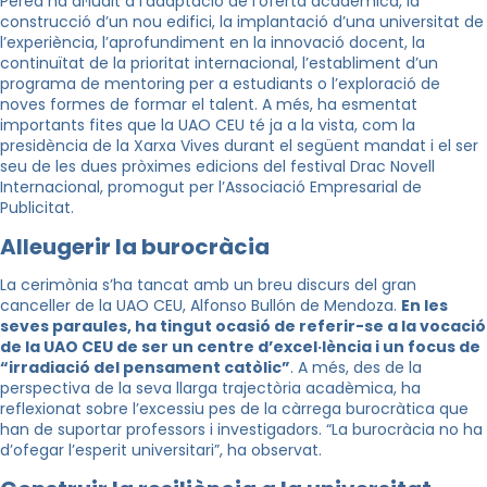
Perea ha al·ludit a l’adaptació de l’oferta acadèmica, la
construcció d’un nou edifici, la implantació d’una universitat de
l’experiència, l’aprofundiment en la innovació docent, la
continuïtat de la prioritat internacional, l’establiment d’un
programa de mentoring per a estudiants o l’exploració de
noves formes de formar el talent. A més, ha esmentat
importants fites que la UAO CEU té ja a la vista, com la
presidència de la Xarxa Vives durant el següent mandat i el ser
seu de les dues pròximes edicions del festival Drac Novell
Internacional, promogut per l’Associació Empresarial de
Publicitat.
Alleugerir la burocràcia
La cerimònia s’ha tancat amb un breu discurs del gran
canceller de la UAO CEU, Alfonso Bullón de Mendoza.
En les
seves paraules, ha tingut ocasió de referir-se a la vocació
de la UAO CEU de ser un centre d’excel·lència i un focus de
“irradiació del pensament catòlic”
. A més, des de la
perspectiva de la seva llarga trajectòria acadèmica, ha
reflexionat sobre l’excessiu pes de la càrrega burocràtica que
han de suportar professors i investigadors. “La burocràcia no ha
d’ofegar l’esperit universitari”, ha observat.