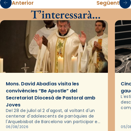
Anterior
Següent
T’interessarà…
Mons. David Abadías visita les
Cinc
convivències “Be Apostle” del
gaud
L'es
Secretariat Diocesà de Pastoral amb
desc
Joves
comp
Del 28 de juliol al 2 d'agost, al voltant d'un
deix
centenar d'adolescents de parròquies de
trav
l'Arquebisbat de Barcelona van participar en
les convivències Be Apostle, organitzades
06/08/2026
05/0