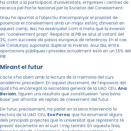
ha cridat a la participació d’universitats, empreses i centres de
recerca pel Pacte Nacional per la Societat del Coneixement.
Grau
ha apuntat a l’objectiu d’acompanyar el propòsit de
potenciar el coneixement amb un major esforç d’inversió en
aquest camp. Així, ha assenyalat com a meta que la inversió
en “coneixement propi”. Respecte al PIB se situï al voltant del
3%, com succeeix als països europeus de referència. En el cas
de Catalunya, suposaria duplicar la inversió. Avui dia, entre
aportacions públiques i privades actualment està en un 1,5% del
PIB.
Mirant el futur
L’acte s’ha obert amb la lectura de la memòria del curs
acadèmic precedent. En aquest document, de l’exposició del
qual s’ha encarregat la secretària general de la UAO CEU,
Ana
Beriain
, figuren uns resultats que constitueixen “una bona
base” per afrontar els reptes de creixement del futur.
De futur, precisament, ha parlat en la seva intervenció la
rectora de la UAO CEU,
Eva Perea
, que ha enumerat alguns
dels principals projectes que la universitat que representa té
previst escometre en el curt i mig termini. En aquesta línia,