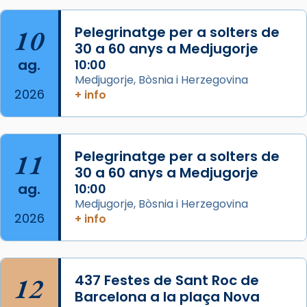
Josep Omella, ha presidit la missa i l’ha
concelebrat el bisbe auxiliar de Barcelona,
10
Pelegrinatge per a solters de
Mons. David Abadías.
30 a 60 anys a Medjugorje
📸 Dr. G. Simón
ag.
10:00
Medjugorje, Bòsnia i Herzegovina
Photo
2026
+ info
View on Facebook
·
Share
Arquebisbat de Barcelona
11
Pelegrinatge per a solters de
2 weeks ago
30 a 60 anys a Medjugorje
Memòria de les santes Juliana i
ag.
10:00
Semproniana, verges i màrtirs.
Medjugorje, Bòsnia i Herzegovina
2026
+ info
Acompanyant la història de sant Cugat, a
partir de l’Edat Mitjana sorgeix la tradició
que les santes Juliana (“relatiu a Júlia”) i
Semproniana (“relatiu a Semprònia =
12
437 Festes de Sant Roc de
eterna”) són deixebles seves. I l’any 1667, el
Barcelona a la plaça Nova
frare Joan Gaspar Roig, afirma en una obra