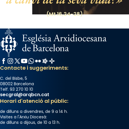
View on Facebook
·
Share
(Mt 16,24-28)
Facebook
Instagram
X / Twitter
YouTube
WhatsApp
Flickr
Radio Estel
Catalunya Cristiana
Contacte i suggeriments:
C. del Bisbe, 5
08002 Barcelona
Telf. 93 270 10 10
secgral@arqbcn.cat
Horari d'atenció al públic:
de dilluns a divendres, de 9 a 14 h.
Visites a l'Arxiu Diocesà:
de dilluns a dijous, de 10 a 13 h.