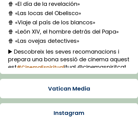
🍿 «El día de la revelación»
🍿 «Las locas del Obelisco»
🍿 «Viaje al país de los blancos»
🍿 «León XIV, el hombre detrás del Papa»
🍿 «Las ovejas detectives»
▶️ Descobreix les seves recomanacions i
prepara una bona sessió de cinema aquest
est
itual @cinemaspiritcat
#CinemaEspiritual
Imatge: Generada amb IA (OpenAI)
Video
Vatican Media
View on Facebook
·
Share
Instagram
Arquebisbat de Barcelona
1 week ago
La Carmina va patir depressió. Fa gairebé