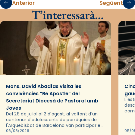
Anterior
Següent
T’interessarà…
Mons. David Abadías visita les
Cinc
convivències “Be Apostle” del
gaud
L'es
Secretariat Diocesà de Pastoral amb
desc
Joves
comp
Del 28 de juliol al 2 d'agost, al voltant d'un
deix
centenar d'adolescents de parròquies de
trav
l'Arquebisbat de Barcelona van participar en
les convivències Be Apostle, organitzades
06/08/2026
05/0