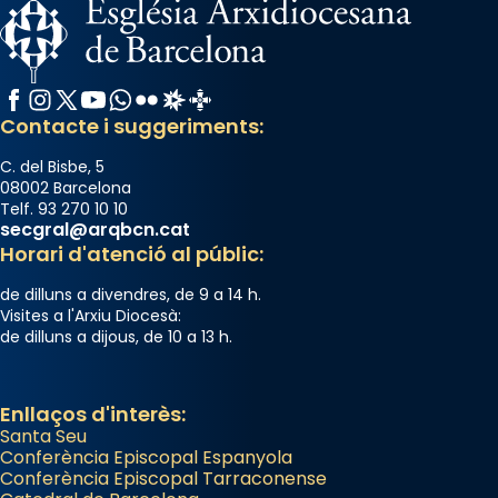
Facebook
Instagram
X / Twitter
YouTube
WhatsApp
Flickr
Radio Estel
Catalunya Cristiana
Contacte i suggeriments:
C. del Bisbe, 5
08002 Barcelona
Telf. 93 270 10 10
secgral@arqbcn.cat
Horari d'atenció al públic:
de dilluns a divendres, de 9 a 14 h.
Visites a l'Arxiu Diocesà:
de dilluns a dijous, de 10 a 13 h.
Enllaços d'interès:
Santa Seu
Conferència Episcopal Espanyola
Conferència Episcopal Tarraconense