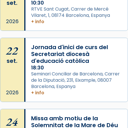
set.
10:30
pontifici, amb orquestra i cor, i té una
RTVE Sant Cugat, Carrer de Mercé
duració aproximada de tres hores. Després,
Vilaret, 1, 08174 Barcelona, Espanya
processó (recuperada el 1972) al voltant
2026
+ info
del temple amb les relíquies de les santes.
Des de 1985 hi participa també un grup de
diablesses amb música i ball propis. Festa
22
gran a Mataró.
Jornada d'inici de curs del
Secretariat diocesà
«Si vols saber què és calor, ves per les
set.
d'educació catòlica
Santes a Mataró»🥵.
18:30
Photo
Seminari Conciliar de Barcelona, Carrer
de la Diputació, 231, Eixample, 08007
View on Facebook
·
Share
Barcelona, Espanya
2026
+ info
Arquebisbat de Barcelona
2 weeks ago
Jaume, fill de Zebedeu, és juntament amb el
24
Missa amb motiu de la
seu germà Joan i Pere un dels que
Solemnitat de la Mare de Déu
acompanyava més de prop Jesús.