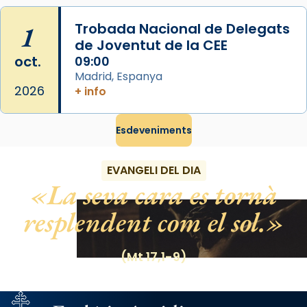
View on Facebook
·
Share
1
Trobada Nacional de Delegats
de Joventut de la CEE
oct.
09:00
Madrid, Espanya
2026
+ info
Esdeveniments
EVANGELI DEL DIA
La seva cara es tornà
resplendent com el sol.
(Mt 17,1-9)