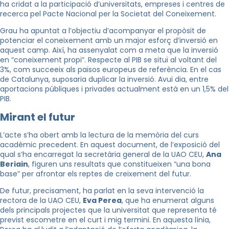
ha cridat a la participació d’universitats, empreses i centres de
recerca pel Pacte Nacional per la Societat del Coneixement.
Grau
ha apuntat a l’objectiu d’acompanyar el propòsit de
potenciar el coneixement amb un major esforç d’inversió en
aquest camp. Així, ha assenyalat com a meta que la inversió
en “coneixement propi”. Respecte al PIB se situï al voltant del
3%, com succeeix als països europeus de referència. En el cas
de Catalunya, suposaria duplicar la inversió. Avui dia, entre
aportacions públiques i privades actualment està en un 1,5% del
PIB.
Mirant el futur
L’acte s’ha obert amb la lectura de la memòria del curs
acadèmic precedent. En aquest document, de l’exposició del
qual s’ha encarregat la secretària general de la UAO CEU,
Ana
Beriain
, figuren uns resultats que constitueixen “una bona
base” per afrontar els reptes de creixement del futur.
De futur, precisament, ha parlat en la seva intervenció la
rectora de la UAO CEU,
Eva Perea
, que ha enumerat alguns
dels principals projectes que la universitat que representa té
previst escometre en el curt i mig termini. En aquesta línia,