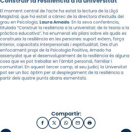
Construir la resiliència a la universitat
El moment central de l’acte ha estat la lectura de la Lliçó
Magistral, que ha estat a càrrec de la directora d’estudis del
grau en Psicologia,
Laura Amado
. En la seva conferència,
titulada “Construir la resiliència a la universitat: de la teoria a la
pràctica educativa”, ha enumerat els pilars sobre els quals es
construeix la resiliència en les persones: suport extern, força
interior, capacitats interpersonals i espiritualitat. Des d’un
enfocament propi de la Psicologia Positiva, Amado ha
assenyalat que el desenvolupament de la resiliència és alguna
cosa que es pot treballar en l’àmbit personal, familiar i
comunitari. En aquest tercer camp, al seu judici, la Universitat
pot ser un lloc òptim per al desplegament de la resiliència a
partir dels quatre punts abans esmentats.
Compartir:
Facebook
X / Twitter
WhatsApp
Email
Imprimir