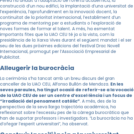
Perea ha al·ludit a l’adaptació de l’oferta acadèmica, la
construcció d’un nou edifici, la implantació d’una universitat de
l’experiència, l’aprofundiment en la innovació docent, la
continuïtat de la prioritat internacional, l’establiment d’un
programa de mentoring per a estudiants o l’exploració de
noves formes de formar el talent. A més, ha esmentat
importants fites que la UAO CEU té ja a la vista, com la
presidència de la Xarxa Vives durant el següent mandat i el ser
seu de les dues pròximes edicions del festival Drac Novell
Internacional, promogut per l’Associació Empresarial de
Publicitat.
Alleugerir la burocràcia
La cerimònia s’ha tancat amb un breu discurs del gran
canceller de la UAO CEU, Alfonso Bullón de Mendoza.
En les
seves paraules, ha tingut ocasió de referir-se a la vocació
de la UAO CEU de ser un centre d’excel·lència i un focus de
“irradiació del pensament catòlic”
. A més, des de la
perspectiva de la seva llarga trajectòria acadèmica, ha
reflexionat sobre l’excessiu pes de la càrrega burocràtica que
han de suportar professors i investigadors. “La burocràcia no ha
d’ofegar l’esperit universitari”, ha observat.