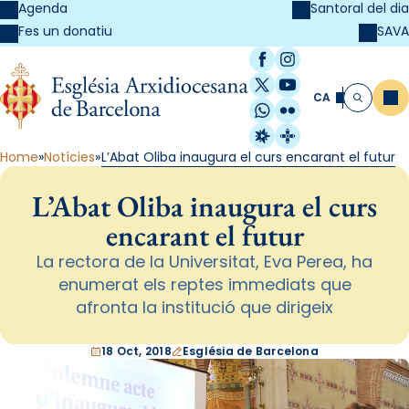
Agenda
Santoral del dia
SAVA
Fes un donatiu
Facebook
Instagram
X / Twitter
YouTube
CA
Me
Cerca
WhatsApp
Flickr
Radio Estel
Catalunya Cristi
Home
Notícies
L’Abat Oliba inaugura el curs encarant el futur
L’Abat Oliba inaugura el curs
encarant el futur
La rectora de la Universitat, Eva Perea, ha
enumerat els reptes immediats que
afronta la institució que dirigeix
18 Oct, 2018
Església de Barcelona