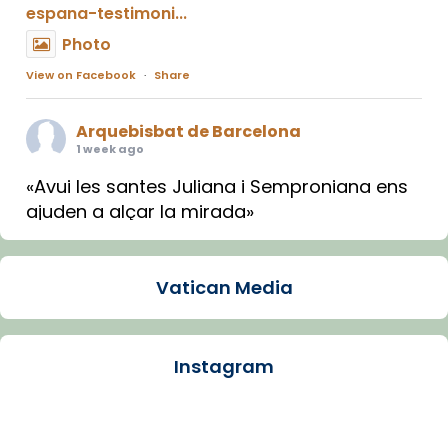
espana-testimoni...
Photo
View on Facebook
·
Share
Arquebisbat de Barcelona
1 week ago
«Avui les santes Juliana i Semproniana ens
ajuden a alçar la mirada»
Mons. Sergi Gordo, bisbe de Tortosa, ha
presidit aquest 27 de juliol la missa de Les
Vatican Media
Santes de Mataró.
🔗
tinyurl.com/cvu5jmbk
📸 J. Merino
Instagram
Photo
View on Facebook
·
Share