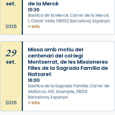
set.
de la Mercè
Segons el llibre dels Fets (12,2) fou el primer
10:30
apòstol màrtir, decapitat a Jerusalem per
Basílica de la Mercè, Carrer de la Mercè,
1, Ciutat Vella, 08002 Barcelona, Espanya
Herodes Agripa (vers l'any 44).
2026
+ info
Patró de Galícia, després de les invasions
musulmanes fou venerat com a patró dels
Regnes castellans i més tard de tota
29
Missa amb motiu del
Espanya.
centenari del col·legi
El seu sepulcre a Compostela fou un gran
set.
Montserrat, de les Missioneres
centre de peregrinacions medievals de tot
Filles de la Sagrada Família de
el món cristià, després de Roma i terra
Natzaret
Santa.
16:00
Basílica de la Sagrada Família, Carrer de
«A Raïms de Sant Jaume, raïms aigualits;
Mallorca, 401, Eixample, 08013
raïms de setembre te'n llepes els dits»,
Barcelona, Espanya
segons una dita popular.
2026
+ info
Photo