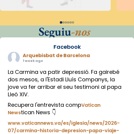
Seguiu
-nos
Facebook
Arquebisbat de Barcelona
1 week ago
La Carmina va patir depressió. Fa gairebé
dos mesos, a l'Estadi Lluís Companys, la
jove va fer arribar el seu testimoni al papa
Lleó XIV.
Recupera l'entrevista comp
Vatican
tican News 👇
News
www.vaticannews.va/es/iglesia/news/2026-
07/carmina-historia-depresion-papa-viaje-