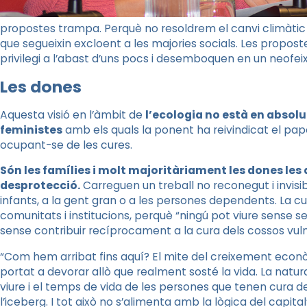
propostes trampa. Perquè no resoldrem el canvi climàtic
que segueixin excloent a les majories socials. Les propost
privilegi a l’abast d’uns pocs i desemboquen en un neofei
Les dones
Aquesta visió en l’àmbit de
l’ecologia no està en absol
feministes
amb els quals la ponent ha reivindicat el pap
ocupant-se de les cures.
Són les famílies i molt majoritàriament les dones les 
desprotecció.
Carreguen un treball no reconegut i invisibil
infants, a la gent gran o a les persones dependents. La 
comunitats i institucions, perquè “ningú pot viure sense s
sense contribuir recíprocament a la cura dels cossos vul
“Com hem arribat fins aquí? El mite del creixement eco
portat a devorar allò que realment sosté la vida. La nat
viure i el temps de vida de les persones que tenen cura de
l’iceberg. I tot això no s’alimenta amb la lògica del capital”