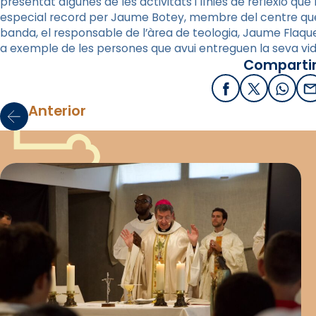
presentat algunes de les activitats i línies de reflexió qu
especial record per Jaume Botey, membre del centre que v
banda, el responsable de l’àrea de teologia, Jaume Flaque
a exemple de les persones que avui entreguen la seva vida p
Compartir
Facebook
X / Twitter
What
E
Anterior