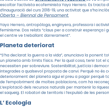
escoltar l’activista ecofeminista Yayo Herrero. Es tracta 
d’inauguració del curs 2018-19, una activitat que s’ha incl
Oberta – Biennal de Pensament
.
Yayo Herrero, antropòloga, enginyera, professora i activis
feminisme. Dos relats “claus per a construir esperança i g
el centre ve treballant darrerament”.
Planeta deteriorat
“S’ha declarat la guerra a la vida”, anunciava la ponent t
un planeta amb límits físics. Per la qual cosa, tenir tot el
necessiten per sobreviure. Sostenibilitat, justícia i democ
integrades a qualsevol proposta de canvi.
Perquè no és ce
deteriorament del planeta sigui el preu a pagar perquè t
de l’empobriment de moltes poblacions, com ha reconegu
L’explotació dels recursos naturals per mantenir la riqu
el saqueig. El robatori de territoris i l’expulsió de les pers
L’
Ecologia