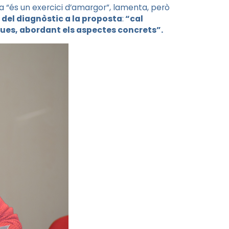
a “és un exercici d’amargor”, lamenta, però
 del diagnòstic a la proposta
:
“cal
ques, abordant els aspectes concrets”.