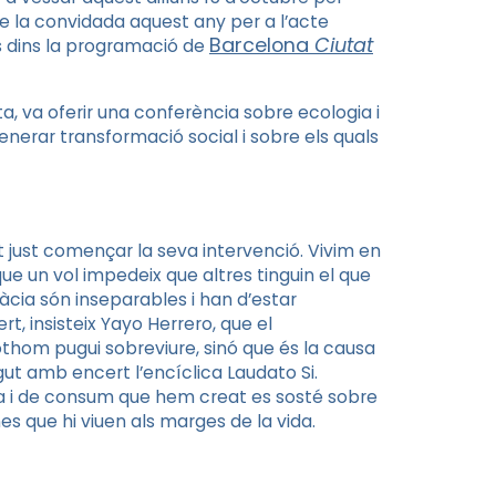
de la convidada aquest any per a l’acte
Barcelona
Ciutat
òs dins la programació de
ta, va oferir una conferència sobre ecologia i
enerar transformació social i sobre els quals
ot just començar la seva intervenció. Vivim en
 que un vol impedeix que altres tinguin el que
ràcia són inseparables i han d’estar
rt, insisteix Yayo Herrero, que el
othom pugui sobreviure, sinó que és la causa
t amb encert l’encíclica Laudato Si.
esa i de consum que hem creat es sosté sobre
ones que hi viuen als marges de la vida.