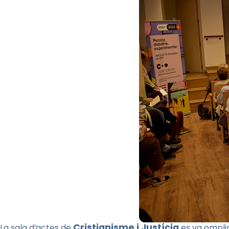
Cristianisme i Justícia
La sala d’actes de
es va omplir