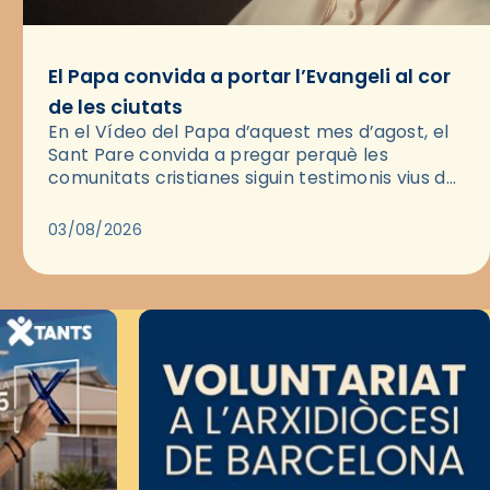
El Papa convida a portar l’Evangeli al cor
de les ciutats
En el Vídeo del Papa d’aquest mes d’agost, el
Sant Pare convida a pregar perquè les
comunitats cristianes siguin testimonis vius de
l’Evangeli enmig de les ciutats. A través d’una
pregària, el…
03/08/2026