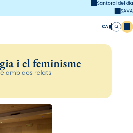
Santoral del dia
SAVA
el
unya Cristiana
CA
M
Cerca
ogia i el feminisme
tre amb dos relats