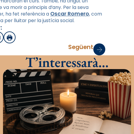
e marcaran el curs. També, ha tingut un
a morir a principis d’any. Per la seva
Oscar Romero
r, ha fet referència a
, com
er lluitar per la justícia social.
:
sApp
mail
Imprimir
Següent
T’interessarà…