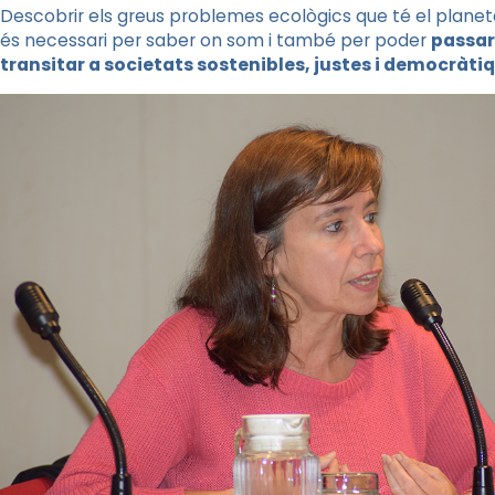
Descobrir els greus problemes ecològics que té el planet
és necessari per saber on som i també per poder
passar
transitar a societats sostenibles, justes i democràti