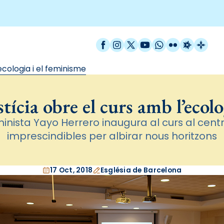
Facebook
Instagram
X / Twitter
YouTube
WhatsApp
Flickr
Radio Est
Catal
ecologia i el feminisme
tícia obre el curs amb l’ecol
minista Yayo Herrero inaugura al curs al cen
imprescindibles per albirar nous horitzons
17 Oct, 2018
Església de Barcelona