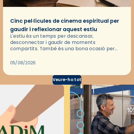
Cinc pel·lícules de cinema espiritual per
gaudir i reflexionar aquest estiu
L'estiu és un temps per descansar,
desconnectar i gaudir de moments
compartits. També és una bona ocasió per
deixar-se portar per una bona història i, a
través del cinema, reflexionar sobre les…
05/08/2026
Veure-ho tot