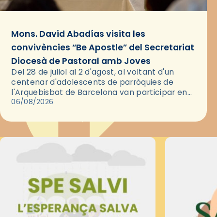
Mons. David Abadías visita les
convivències “Be Apostle” del Secretariat
Diocesà de Pastoral amb Joves
Del 28 de juliol al 2 d'agost, al voltant d'un
centenar d'adolescents de parròquies de
l'Arquebisbat de Barcelona van participar en
les convivències Be Apostle, organitzades pel
06/08/2026
Secretariat Diocesà de Pastoral amb…