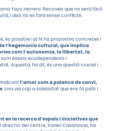
clama Yayo Herrero. Reconeix que no serà fàcil
al, i això no es farà sense conflicte.
, és possible i ja hi ha propostes concretes i
a de l’hegemonia cultural, que implica
ies com l’autonomia, la llibertat, la
que som éssers ecodependents i
at. Aquesta, ha dit, és una qüestió crucial i
vindicant
l’amor com a palanca de canvi,
s
. Una via cap a solidaritat que ens fa patir i
t en la recerca d’espais i iniciatives que
 director del centre, Xavier Casanovas, ha