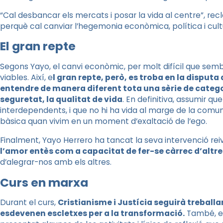
“Cal desbancar els mercats i posar la vida al centre”, re
perquè cal canviar l’hegemonia econòmica, política i cultur
El gran repte
Segons Yayo, el canvi econòmic, per molt difícil que sembli
viables. Així, e
l gran repte, però, es troba en la disput
entendre de manera diferent tota una sèrie de categor
seguretat, la qualitat de vida
. En definitiva, assumir 
interdependents, i que no hi ha vida al marge de la comunit
bàsica quan vivim en un moment d’exaltació de l’ego.
Finalment, Yayo Herrero ha tancat la seva intervenció rei
l’amor entès com a capacitat de fer-se càrrec d’altre
d’alegrar-nos amb els altres.
Curs en marxa
Durant el curs,
Cristianisme i Justícia seguirà treballan
esdevenen escletxes per a la transformació.
També, el