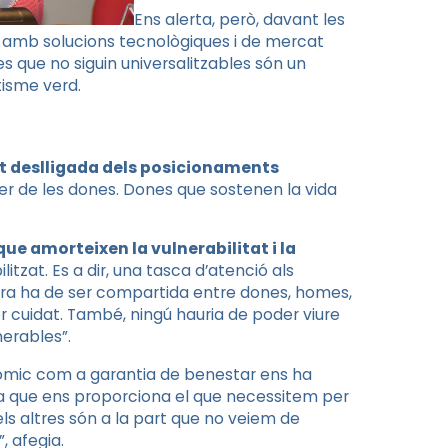
Ens alerta, però, davant les
 amb solucions tecnològiques i de mercat
es que no siguin universalitzables són un
xisme verd.
ut deslligada dels posicionaments
er de les dones. Dones que sostenen la vida
que amorteixen la vulnerabilitat i la
itzat. Es a dir, una tasca d’atenció als
cura ha de ser compartida entre dones, homes,
er cuidat. També, ningú hauria de poder viure
nerables”.
nòmic com a garantia de benestar ens ha
ura que ens proporciona el que necessitem per
ls altres són a la part que no veiem de
, afegia.