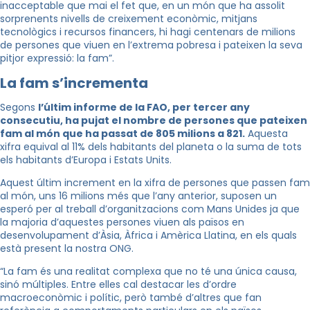
inacceptable que mai el fet que, en un món que ha assolit
sorprenents nivells de creixement econòmic, mitjans
tecnològics i recursos financers, hi hagi centenars de milions
de persones que viuen en l’extrema pobresa i pateixen la seva
pitjor expressió: la fam”.
La fam s’incrementa
Segons
l’últim informe de la FAO, per tercer any
consecutiu, ha pujat el nombre de persones que pateixen
fam al món que ha passat de 805 milions a 821.
Aquesta
xifra equival al 11% dels habitants del planeta o la suma de tots
els habitants d’Europa i Estats Units.
Aquest últim increment en la xifra de persones que passen fam
al món, uns 16 milions més que l’any anterior, suposen un
esperó per al treball d’organitzacions com Mans Unides ja que
la majoria d’aquestes persones viuen als països en
desenvolupament d’Àsia, Àfrica i Amèrica Llatina, en els quals
està present la nostra ONG.
“La fam és una realitat complexa que no té una única causa,
sinó múltiples. Entre elles cal destacar les d’ordre
macroeconòmic i polític, però també d’altres que fan