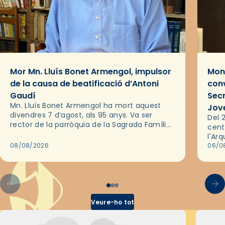
Mor Mn. Lluís Bonet Armengol, impulsor
Mons
de la causa de beatificació d’Antoni
conv
Gaudí
Sec
Mn. Lluís Bonet Armengol ha mort aquest
Jov
divendres 7 d’agost, als 95 anys. Va ser
Del 2
rector de la parròquia de la Sagrada Família
cent
de Barcelona durant 25 anys, entre 1993 i
l'Ar
2018,…
08/08/2026
les 
06/0
pel 
Veure-ho tot