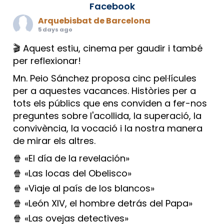
Facebook
Arquebisbat de Barcelona
5 days ago
🎬 Aquest estiu, cinema per gaudir i també
per reflexionar!
Mn. Peio Sánchez proposa cinc pel·lícules
per a aquestes vacances. Històries per a
tots els públics que ens conviden a fer-nos
preguntes sobre l'acollida, la superació, la
convivència, la vocació i la nostra manera
de mirar els altres.
🍿 «El día de la revelación»
🍿 «Las locas del Obelisco»
🍿 «Viaje al país de los blancos»
🍿 «León XIV, el hombre detrás del Papa»
🍿 «Las ovejas detectives»