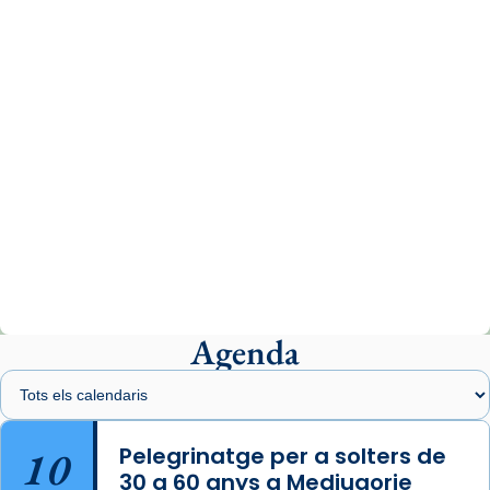
www.vaticannews.va/es/iglesia/news/2026-
07/carmina-historia-depresion-papa-viaje-
espana-testimoni...
Photo
View on Facebook
·
Share
Arquebisbat de Barcelona
2 weeks ago
«Avui les santes Juliana i Semproniana ens
ajuden a alçar la mirada»
Mons. Sergi Gordo, bisbe de Tortosa, ha
presidit aquest 27 de juliol la missa de Les
Agenda
Santes de Mataró.
🔗
tinyurl.com/cvu5jmbk
📸 J. Merino
10
Pelegrinatge per a solters de
30 a 60 anys a Medjugorje
Photo