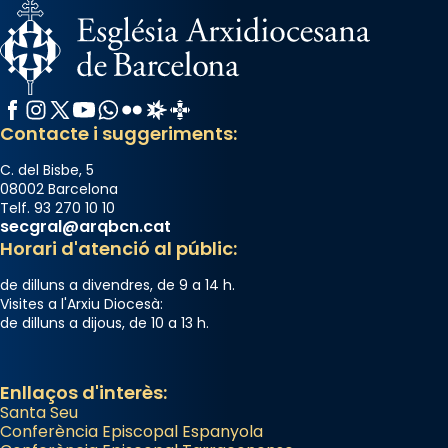
Facebook
Instagram
X / Twitter
YouTube
WhatsApp
Flickr
Radio Estel
Catalunya Cristiana
Contacte i suggeriments:
C. del Bisbe, 5
08002 Barcelona
Telf. 93 270 10 10
secgral@arqbcn.cat
Horari d'atenció al públic:
de dilluns a divendres, de 9 a 14 h.
Visites a l'Arxiu Diocesà:
de dilluns a dijous, de 10 a 13 h.
Enllaços d'interès:
Santa Seu
Conferència Episcopal Espanyola