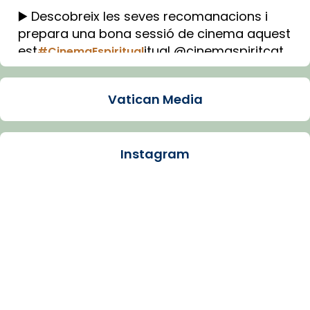
▶️ Descobreix les seves recomanacions i
prepara una bona sessió de cinema aquest
est
itual @cinemaspiritcat
#CinemaEspiritual
Imatge: Generada amb IA (OpenAI)
Video
Vatican Media
View on Facebook
·
Share
Instagram
Arquebisbat de Barcelona
2 weeks ago
La Carmina va patir depressió. Fa gairebé
dos mesos, a l'Estadi Lluís Companys, la
jove va fer arribar el seu testimoni al papa
Lleó XIV.
Recupera l'entrevista comp
Vatican
tican News 👇
News