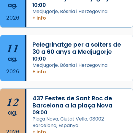
ag.
10:00
View on Facebook
·
Share
Medjugorje, Bòsnia i Herzegovina
2026
+ info
Arquebisbat de Barcelona
is at Catedral
de Barcelona.
2 weeks ago
Aquest dilluns, 27 de juliol, ha tingut lloc la
11
Pelegrinatge per a solters de
missa d’acció de gràcies en agraïment al
30 a 60 anys a Medjugorje
ag.
comitè organitzador de la visita apostòlica
10:00
Medjugorje, Bòsnia i Herzegovina
del Sant Pare Lleó XIV a Barcelona, i als
2026
+ info
col·laboradors, a la Catedral de Barcelona.
L’arquebisbe de Barcelona, el cardenal Joan
Josep Omella, ha presidit la missa i l’ha
12
437 Festes de Sant Roc de
concelebrat el bisbe auxiliar de Barcelona,
Barcelona a la plaça Nova
Mons. David Abadías.
ag.
09:00
📸 Dr. G. Simón
Plaça Nova, Ciutat Vella, 08002
Barcelona, Espanya
Photo
2026
+ info