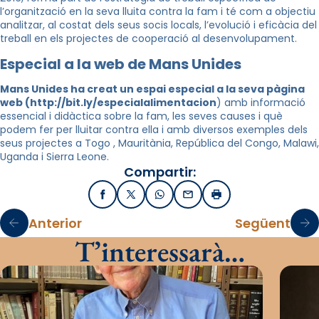
l’organització en la seva lluita contra la fam i té com a objectiu
analitzar, al costat dels seus socis locals, l’evolució i eficàcia del
treball en els projectes de cooperació al desenvolupament.
Especial a la web de Mans Unides
Mans Unides ha creat un espai especial a la seva pàgina
web (http://bit.ly/especialalimentacion
) amb informació
essencial i didàctica sobre la fam, les seves causes i què
podem fer per lluitar contra ella i amb diversos exemples dels
seus projectes a Togo , Mauritània, República del Congo, Malawi,
Uganda i Sierra Leone.
Compartir:
Facebook
X / Twitter
WhatsApp
Email
Imprimir
Anterior
Següent
T’interessarà…