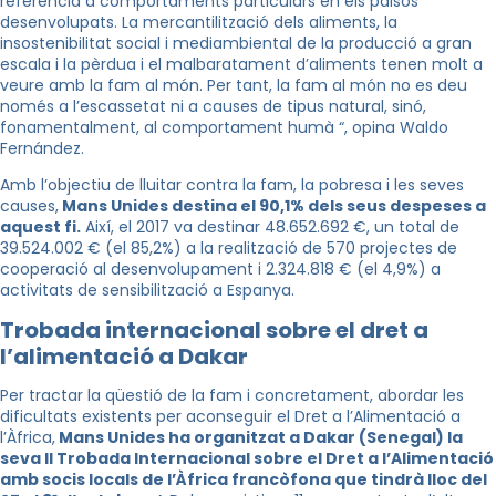
referència a comportaments particulars en els països
desenvolupats. La mercantilització dels aliments, la
insostenibilitat social i mediambiental de la producció a gran
escala i la pèrdua i el malbaratament d’aliments tenen molt a
veure amb la fam al món. Per tant, la fam al món no es deu
només a l’escassetat ni a causes de tipus natural, sinó,
fonamentalment, al comportament humà “, opina Waldo
Fernández.
Amb l’objectiu de lluitar contra la fam, la pobresa i les seves
causes,
Mans Unides destina el 90,1% dels seus despeses a
aquest fi.
Així, el 2017 va destinar 48.652.692 €, un total de
39.524.002 € (el 85,2%) a la realització de 570 projectes de
cooperació al desenvolupament i 2.324.818 € (el 4,9%) a
activitats de sensibilització a Espanya.
Trobada internacional sobre el dret a
l’alimentació a Dakar
Per tractar la qüestió de la fam i concretament, abordar les
dificultats existents per aconseguir el Dret a l’Alimentació a
l’Àfrica,
Mans Unides ha organitzat a Dakar (Senegal) la
seva II Trobada Internacional sobre el Dret a l’Alimentació
amb socis locals de l’Àfrica francòfona que tindrà lloc del