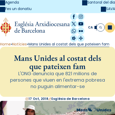
Agenda
Santoral del dia
SAVA
Fes un donatiu
Facebook
Instagram
X / Twitter
YouTube
CA
Me
Cerca
WhatsApp
Flickr
Radio Estel
Catalunya Cristi
Home
Notícies
Mans Unides al costat dels que pateixen fam
Mans Unides al costat dels
que pateixen fam
L'ONG denuncia que 821 milions de
persones que viuen en l'extrema pobresa
no puguin alimentar-se
17 Oct, 2018
Església de Barcelona