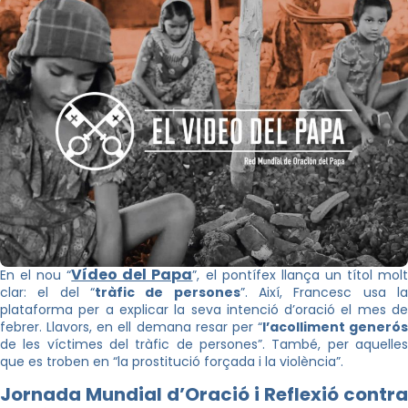
Vídeo del Papa
En el nou “
”, el pontífex llança un títol mol
clar: el del “
tràfic de persones
”. Així, Francesc usa l
plataforma per a explicar la seva intenció d’oració el mes de
febrer. Llavors, en ell demana resar per “
l’acolliment generós
de les víctimes del tràfic de persones”. També, per aquelles
que es troben en “la prostitució forçada i la violència”.
Jornada Mundial d’Oració i Reflexió contra