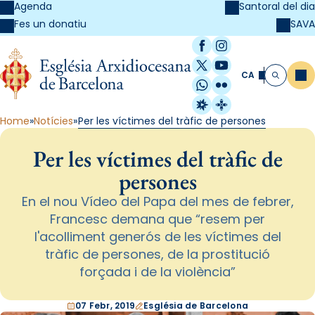
Agenda
Santoral del dia
SAVA
Fes un donatiu
Facebook
Instagram
X / Twitter
YouTube
CA
Me
Cerca
WhatsApp
Flickr
Radio Estel
Catalunya Cristi
Home
Notícies
Per les víctimes del tràfic de persones
Per les víctimes del tràfic de
persones
En el nou Vídeo del Papa del mes de febrer,
Francesc demana que “resem per
l'acolliment generós de les víctimes del
tràfic de persones, de la prostitució
forçada i de la violència”
07 Febr, 2019
Església de Barcelona