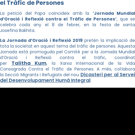
el Tràfic de Persones
La petició del Papa coincideix amb la “
Jornada Mundial
d’Oració i Reflexió contra el Tràfic de Persones
“, que s
celebra cada any el 8 de febrer, en la festa de santa
Josefina Bakhita.
La Jornada d’Oració i Reflexió 2019
pretén la implicació d
tota la societat en aquest tema del tràfic de persones. Aquesta
Jornada està promoguda pel Comité per a la Jornada Mundial
d’Oració i Reflexió contra el tràfic, coordinat
Talitha Kum
per
, la Xarxa Internacional de la Vida
Consagrada Contra el Tràfic de Persones. A més, col·labora
Dicasteri per al Serve
la Sec­ció Migrants i Refugiats del nou
del Desenvolupament Humà Integral
.