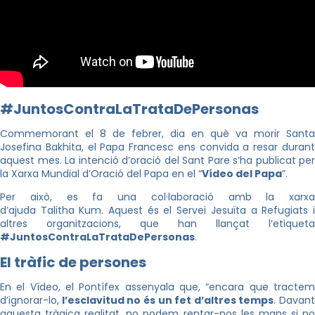
#JuntosContraLaTrataDePersonas
Commemorant el 8 de febrer, dia en què va morir Santa
Josefina Bakhita, el Papa Francesc ens convida a resar durant
aquest mes. La intenció d’oració del Sant Pare s’ha publicat per
la Xarxa Mundial d’Oració del Papa en el “
Vídeo del Papa
”.
Per això, es fa una col·laboració amb la xarxa
d’ajuda Talitha Kum. Aquest és el Servei Jesuïta a Refugiats i
altres organitzacions, que han llançat l’etiqueta
#JuntosContraLaTrataDePersonas
.
El tràfic de persones
En el Vídeo, el Pontífex assenyala que, “encara que tractem
d’ignorar-lo,
l’esclavitud no és un fet d’altres temps
. Davant
aquesta tràgica realitat, no podem rentar-nos les mans si no