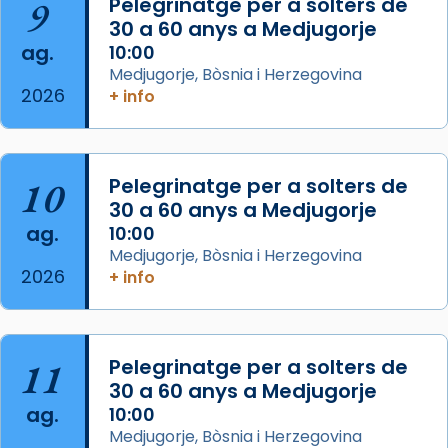
9
Pelegrinatge per a solters de
missa d’acció de gràcies en agraïment al
30 a 60 anys a Medjugorje
comitè organitzador de la visita apostòlica
ag.
10:00
del Sant Pare Lleó XIV a Barcelona, i als
Medjugorje, Bòsnia i Herzegovina
col·laboradors, a la Catedral de Barcelona.
2026
+ info
L’arquebisbe de Barcelona, el cardenal Joan
Josep Omella, ha presidit la missa i l’ha
concelebrat el bisbe auxiliar de Barcelona,
10
Pelegrinatge per a solters de
Mons. David Abadías.
30 a 60 anys a Medjugorje
📸 Dr. G. Simón
ag.
10:00
Medjugorje, Bòsnia i Herzegovina
Photo
2026
+ info
View on Facebook
·
Share
Arquebisbat de Barcelona
11
Pelegrinatge per a solters de
2 weeks ago
30 a 60 anys a Medjugorje
Memòria de les santes Juliana i
ag.
10:00
Semproniana, verges i màrtirs.
Medjugorje, Bòsnia i Herzegovina