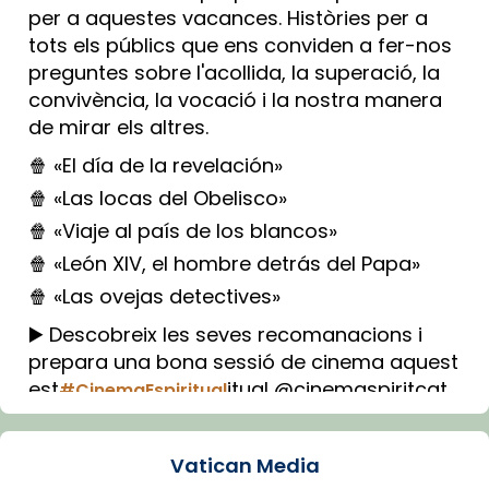
per a aquestes vacances. Històries per a
tots els públics que ens conviden a fer-nos
preguntes sobre l'acollida, la superació, la
convivència, la vocació i la nostra manera
de mirar els altres.
🍿 «El día de la revelación»
🍿 «Las locas del Obelisco»
🍿 «Viaje al país de los blancos»
🍿 «León XIV, el hombre detrás del Papa»
🍿 «Las ovejas detectives»
▶️ Descobreix les seves recomanacions i
prepara una bona sessió de cinema aquest
est
itual @cinemaspiritcat
#CinemaEspiritual
Imatge: Generada amb IA (OpenAI)
Video
Vatican Media