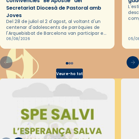
convivències “Be Apostle” del
gaud
L'es
Secretariat Diocesà de Pastoral amb
desc
Joves
comp
Del 28 de juliol al 2 d'agost, al voltant d'un
deix
centenar d'adolescents de parròquies de
trav
l'Arquebisbat de Barcelona van participar en
les convivències Be Apostle, organitzades
06/08/2026
05/0
pel Secretariat Diocesà de Pastoral amb…
Veure-ho tot