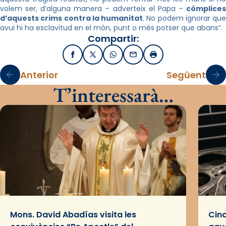
volem ser, d’alguna manera – adverteix el Papa –
còmplices
d’aquests crims contra la humanitat
. No podem ignorar que
avui hi ha esclavitud en el món, punt o més potser que abans”.
Compartir:
Facebook
X / Twitter
WhatsApp
Email
Imprimir
Anterior
Següent
T’interessarà…
Mons. David Abadías visita les
Cinc