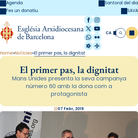
Agenda
Santoral del dia
SAVA
Fes un donatiu
Facebook
Instagram
X / Twitter
YouTube
CA
Me
Cerca
WhatsApp
Flickr
Radio Estel
Catalunya Cristi
Home
Notícies
El primer pas, la dignitat
El primer pas, la dignitat
Mans Unides presenta la seva campanya
número 60 amb la dona com a
protagonista
07 Febr, 2019