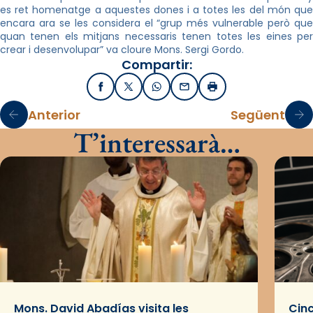
es ret homenatge a aquestes dones i a totes les del món que
encara ara se les considera el “grup més vulnerable però que
quan tenen els mitjans necessaris tenen totes les eines per
crear i desenvolupar” va cloure Mons. Sergi Gordo.
Compartir:
Facebook
X / Twitter
WhatsApp
Email
Imprimir
Anterior
Següent
T’interessarà…
Mons. David Abadías visita les
Cinc