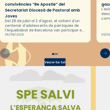
convivències “Be Apostle” del
gaud
L'es
Secretariat Diocesà de Pastoral amb
desc
Joves
comp
Del 28 de juliol al 2 d'agost, al voltant d'un
deix
centenar d'adolescents de parròquies de
trav
l'Arquebisbat de Barcelona van participar en
les convivències Be Apostle, organitzades
06/08/2026
05/0
pel Secretariat Diocesà de Pastoral amb…
Veure-ho tot