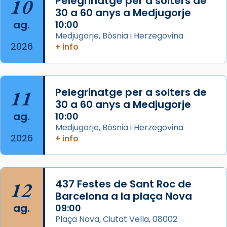
10
Pelegrinatge per a solters de
missa d’acció de gràcies en agraïment al
30 a 60 anys a Medjugorje
ag.
comitè organitzador de la visita apostòlica
10:00
Medjugorje, Bòsnia i Herzegovina
del Sant Pare Lleó XIV a Barcelona, i als
2026
+ info
col·laboradors, a la Catedral de Barcelona.
L’arquebisbe de Barcelona, el cardenal Joan
Josep Omella, ha presidit la missa i l’ha
11
Pelegrinatge per a solters de
concelebrat el bisbe auxiliar de Barcelona,
30 a 60 anys a Medjugorje
Mons. David Abadías.
ag.
10:00
📸 Dr. G. Simón
Medjugorje, Bòsnia i Herzegovina
2026
+ info
Photo
View on Facebook
·
Share
12
437 Festes de Sant Roc de
Arquebisbat de Barcelona
2 weeks ago
Barcelona a la plaça Nova
ag.
09:00
Memòria de les santes Juliana i
Plaça Nova, Ciutat Vella, 08002
Semproniana, verges i màrtirs.