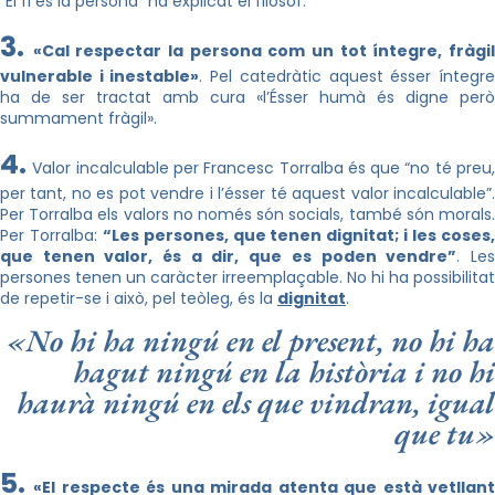
“El fi és la persona” ha explicat el filòsof.
3.
«Cal respectar la persona com un tot íntegre, fràgi
vulnerable i inestable»
. Pel catedràtic aquest ésser íntegr
ha de ser tractat amb cura «l’Ésser humà és digne però
summament fràgil».
4.
Valor incalculable per Francesc Torralba és que “no té preu
per tant, no es pot vendre i l’ésser té aquest valor incalculable”.
Per Torralba els valors no només són socials, també són morals.
Per Torralba:
“Les persones, que tenen dignitat; i les coses
que tenen valor, és a dir, que es poden vendre”
. Le
persones tenen un caràcter irreemplaçable. No hi ha possibilitat
de repetir-se i això, pel teòleg, és la
dignitat
.
«No hi ha ningú en el present, no hi ha
hagut ningú en la història i no hi
haurà ningú en els que vindran, igual
que tu»
5.
«El respecte és una mirada atenta que està vetllan