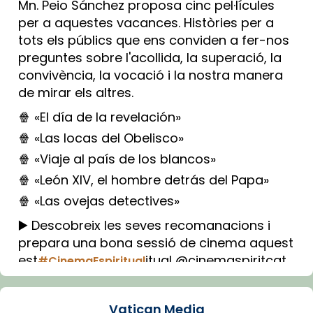
Mn. Peio Sánchez proposa cinc pel·lícules
per a aquestes vacances. Històries per a
tots els públics que ens conviden a fer-nos
preguntes sobre l'acollida, la superació, la
convivència, la vocació i la nostra manera
de mirar els altres.
🍿 «El día de la revelación»
🍿 «Las locas del Obelisco»
🍿 «Viaje al país de los blancos»
🍿 «León XIV, el hombre detrás del Papa»
🍿 «Las ovejas detectives»
▶️ Descobreix les seves recomanacions i
prepara una bona sessió de cinema aquest
est
itual @cinemaspiritcat
#CinemaEspiritual
Imatge: Generada amb IA (OpenAI)
Video
Vatican Media