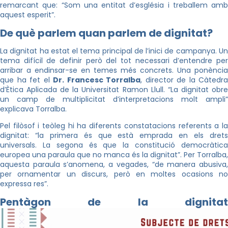
remarcant que: “Som una entitat d’església i treballem amb
aquest esperit”.
De què parlem quan parlem de dignitat?
La dignitat ha estat el tema principal de l’inici de campanya. Un
tema difícil de definir però del tot necessari d’entendre per
arribar a endinsar-se en temes més concrets. Una ponència
que ha fet el
Dr. Francesc Torralba
, director de la Càtedra
d’Ètica Aplicada de la Universitat Ramon Llull. “La dignitat obre
un camp de multiplicitat d’interpretacions molt ampli”
explicava Torralba.
Pel filòsof i teòleg hi ha diferents constatacions referents a la
dignitat: “la primera és que està emprada en els drets
universals. La segona és que la constitució democràtica
europea una paraula que no manca és la dignitat”. Per Torralba,
aquesta paraula s’anomena, a vegades, “de manera abusiva,
per ornamentar un discurs, però en moltes ocasions no
expressa res”.
Pentàgon de la dignitat