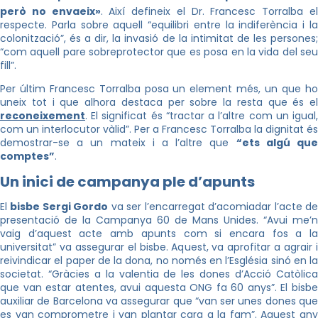
però no envaeix»
. Així defineix el Dr. Francesc Torralba e
respecte. Parla sobre aquell “equilibri entre la indiferència i la
colonització”, és a dir, la invasió de la intimitat de les persones;
“com aquell pare sobreprotector que es posa en la vida del seu
fill”.
Per últim Francesc Torralba posa un element més, un que ho
uneix tot i que alhora destaca per sobre la resta que és el
reconeixement
. El significat és “tractar a l’altre com un igual,
com un interlocutor vàlid”. Per a Francesc Torralba la dignitat és
demostrar-se a un mateix i a l’altre que
“ets algú qu
comptes”
.
Un inici de campanya ple d’apunts
El
bisbe Sergi Gordo
va ser l’encarregat d’acomiadar l’acte d
presentació de la Campanya 60 de Mans Unides. “Avui me’n
vaig d’aquest acte amb apunts com si encara fos a la
universitat” va assegurar el bisbe. Aquest, va aprofitar a agrair i
reivindicar el paper de la dona, no només en l’Església sinó en la
societat. “Gràcies a la valentia de les dones d’Acció Catòlica
que van estar atentes, avui aquesta ONG fa 60 anys”. El bisbe
auxiliar de Barcelona va assegurar que “van ser unes dones que
es van comprometre i van plantar cara a la fam”. Aquest any