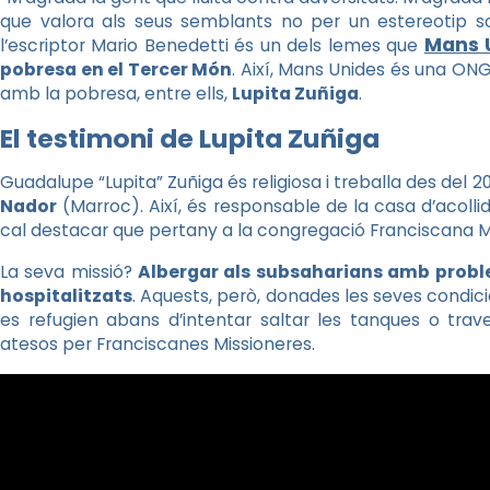
que valora als seus semblants no per un estereotip so
Mans 
l’escriptor Mario Benedetti és un dels lemes que
pobresa en el Tercer Món
. Així, Mans Unides és una O
amb la pobresa, entre ells,
Lupita Zuñiga
.
El testimoni de Lupita Zuñiga
Guadalupe “Lupita” Zuñiga és religiosa i treballa des del 20
Nador
(Marroc). Així, és responsable de la casa d’acoll
cal destacar que pertany a la congregació Franciscana M
La seva missió?
Albergar als subsaharians amb proble
hospitalitzats
. Aquests, però, donades les seves condic
es refugien abans d’intentar saltar les tanques o trav
atesos per Franciscanes Missioneres.