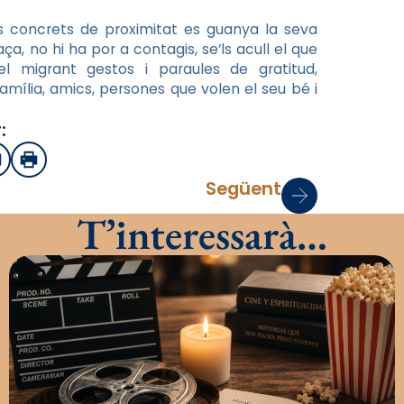
concrets de proximitat es guanya la seva
ça, no hi ha por a contagis, se’ls acull el que
del migrant gestos i paraules de gratitud,
mília, amics, persones que volen el seu bé i
:
sApp
mail
Imprimir
Següent
T’interessarà…