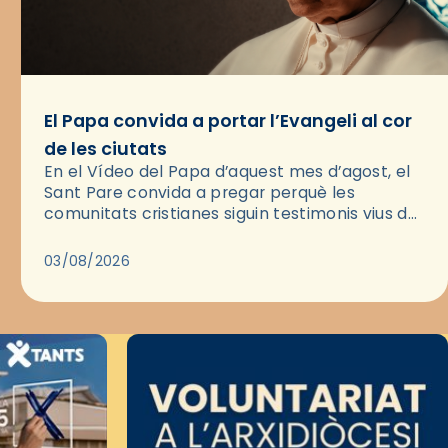
El Papa convida a portar l’Evangeli al cor
de les ciutats
En el Vídeo del Papa d’aquest mes d’agost, el
Sant Pare convida a pregar perquè les
comunitats cristianes siguin testimonis vius de
l’Evangeli enmig de les ciutats. A través d’una
pregària, el…
03/08/2026