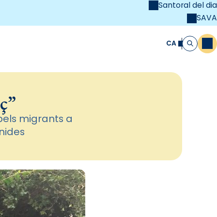
Santoral del dia
SAVA
el
unya Cristiana
CA
M
Cerca
rç”
 pels migrants a
nides