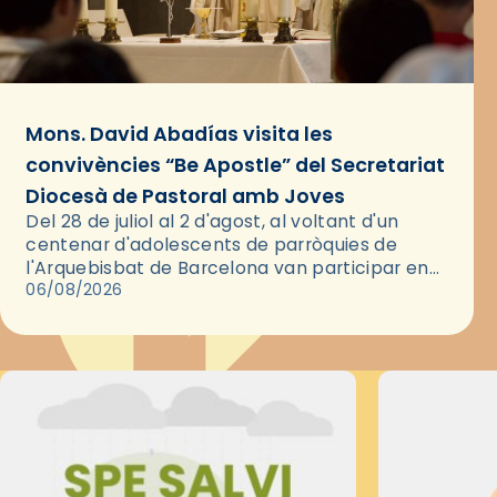
Mons. David Abadías visita les
convivències “Be Apostle” del Secretariat
Diocesà de Pastoral amb Joves
Del 28 de juliol al 2 d'agost, al voltant d'un
centenar d'adolescents de parròquies de
l'Arquebisbat de Barcelona van participar en
les convivències Be Apostle, organitzades pel
06/08/2026
Secretariat Diocesà de Pastoral amb…