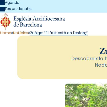
Agenda
Fes un donatiu
Home
Notícies
Zuñiga: “El fruit està en l’esforç”
Zu
Descobreix la h
Nado