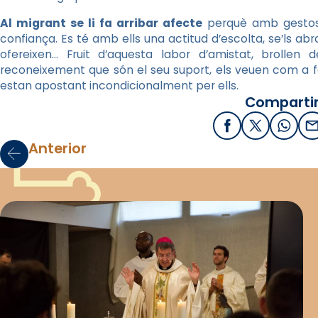
Al migrant se li fa arribar afecte
perquè amb gestos 
confiança. Es té amb ells una actitud d’escolta, se’ls abra
ofereixen… Fruit d’aquesta labor d’amistat, brollen 
reconeixement que són el seu suport, els veuen com a fa
estan apostant incondicionalment per ells.
Compartir
Facebook
X / Twitter
What
E
Anterior