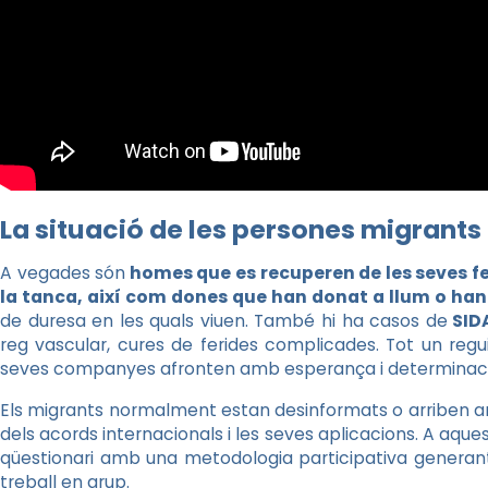
La situació de les persones migrants
A vegades són
homes que es recuperen de les seves fer
la tanca, així com dones que han donat a llum o han
de duresa en les quals viuen. També hi ha casos de
SID
reg vascular, cures de ferides complicades. Tot un regui
seves companyes afronten amb esperança i determinaci
Els migrants normalment estan desinformats o arriben amb
dels acords internacionals i les seves aplicacions. A aque
qüestionari amb una metodologia participativa generant d
treball en grup.