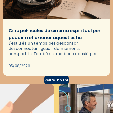
Cinc pel·lícules de cinema espiritual per
gaudir i reflexionar aquest estiu
L'estiu és un temps per descansar,
desconnectar i gaudir de moments
compartits. També és una bona ocasió per
deixar-se portar per una bona història i, a
través del cinema, reflexionar sobre les…
05/08/2026
Veure-ho tot