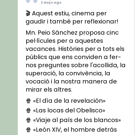
2 days ago
🎬 Aquest estiu, cinema per
gaudir i també per reflexionar!
Mn. Peio Sánchez proposa cinc
pel·lícules per a aquestes
vacances. Històries per a tots els
públics que ens conviden a fer-
nos preguntes sobre l'acollida, la
superació, la convivència, la
vocació i la nostra manera de
mirar els altres.
🍿 «El día de la revelación»
🍿 «Las locas del Obelisco»
🍿 «Viaje al país de los blancos»
🍿 «León XIV, el hombre detrás