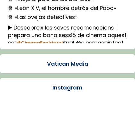
🍿 «León XIV, el hombre detrás del Papa»
🍿 «Las ovejas detectives»
▶️ Descobreix les seves recomanacions i
prepara una bona sessió de cinema aquest
est
itual @cinemaspiritcat
#CinemaEspiritual
Imatge: Generada amb IA (OpenAI)
Video
Vatican Media
View on Facebook
·
Share
Instagram
Arquebisbat de Barcelona
1 week ago
La Carmina va patir depressió. Fa gairebé
dos mesos, a l'Estadi Lluís Companys, la
jove va fer arribar el seu testimoni al papa
Lleó XIV.