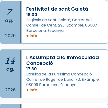
📸 J. Merino
7
Festivitat de sant Gaietà
18:00
Photo
ag.
Església de Sant Gaietà, Carrer del
View on Facebook
·
Share
Consell de Cent, 293, Eixample, 08007
Barcelona, Espanya
2026
Arquebisbat de Barcelona
+ info
is at Catedral
de Barcelona.
2 weeks ago
Aquest dilluns, 27 de juliol, ha tingut lloc la
14
L'Assumpta a la Immaculada
missa d’acció de gràcies en agraïment al
Concepció
comitè organitzador de la visita apostòlica
ag.
17:30
del Sant Pare Lleó XIV a Barcelona, i als
Basílica de la Puríssima Concepció,
col·laboradors, a la Catedral de Barcelona.
Carrer de Roger de Llúria, 70, Eixample,
L’arquebisbe de Barcelona, el cardenal Joan
08009 Barcelona, Espanya
2026
+ info
Josep Omella, ha presidit la missa i l’ha
concelebrat el bisbe auxiliar de Barcelona,
Mons. David Abadías.