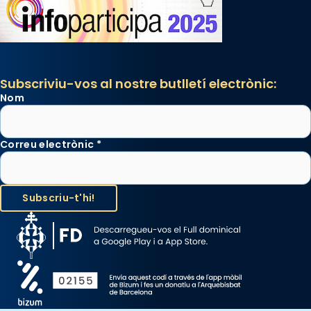
Subscriviu-vos al nostre butlletí electrònic:
Nom
Correu electrònic
*