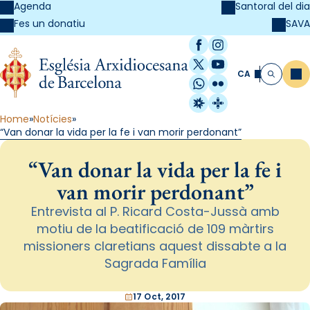
Agenda
Santoral del dia
SAVA
Fes un donatiu
Facebook
Instagram
X / Twitter
YouTube
CA
Me
Cerca
WhatsApp
Flickr
Radio Estel
Catalunya Cristi
Home
Notícies
“Van donar la vida per la fe i van morir perdonant”
“Van donar la vida per la fe i
van morir perdonant”
Entrevista al P. Ricard Costa-Jussà amb
motiu de la beatificació de 109 màrtirs
missioners claretians aquest dissabte a la
Sagrada Família
17 Oct, 2017