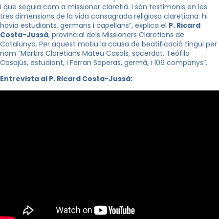
i que seguia com a missioner claretià. I són testimonis en les
tres dimensions de la vida consagrada religiosa claretiana: hi
havia estudiants, germans i capellans”, explica el
P. Ricard
Costa-Jussà
, provincial dels Missioners Claretians de
Catalunya. Per aquest motiu la causa de beatificació tingui per
nom “Màrtirs Claretians Mateu Casals, sacerdot, Teófilo
Casajús, estudiant, i Ferran Saperas, germà, i 106 companys”.
Entrevista al P. Ricard Costa-Jussà: