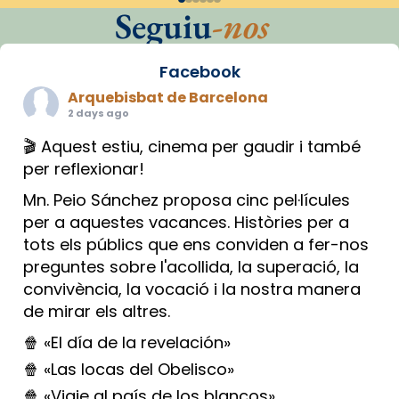
Seguiu
-nos
Facebook
Arquebisbat de Barcelona
2 days ago
🎬 Aquest estiu, cinema per gaudir i també
per reflexionar!
Mn. Peio Sánchez proposa cinc pel·lícules
per a aquestes vacances. Històries per a
tots els públics que ens conviden a fer-nos
preguntes sobre l'acollida, la superació, la
convivència, la vocació i la nostra manera
de mirar els altres.
🍿 «El día de la revelación»
🍿 «Las locas del Obelisco»
🍿 «Viaje al país de los blancos»