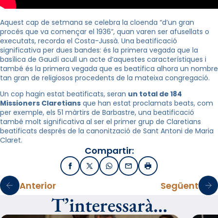
Aquest cap de setmana se celebra la cloenda “d’un gran
procés que va començar el 1936”, quan varen ser afusellats o
executats, recorda el Costa-Jussà. Una beatificació
significativa per dues bandes: és la primera vegada que la
basílica de Gaudí acull un acte d’aquestes característiques i
també és la primera vegada que es beatifica alhora un nombre
tan gran de religiosos procedents de la mateixa congregació.
Un cop hagin estat beatificats, seran
un total de 184
Missioners Claretians
que han estat proclamats beats, com
per exemple, els 51 màrtirs de Barbastre, una beatificació
també molt significativa al ser el primer grup de Claretians
beatificats després de la canonització de Sant Antoni de Maria
Claret.
Compartir:
Facebook
X / Twitter
WhatsApp
Email
Imprimir
Anterior
Següent
T’interessarà…