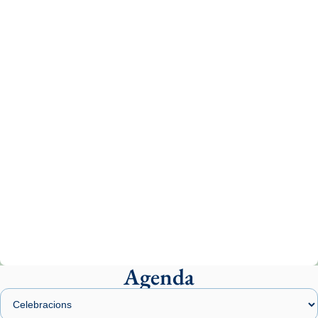
Recupera l'entrevista comp
Vatican
tican News 👇
News
www.vaticannews.va/es/iglesia/news/2026-
07/carmina-historia-depresion-papa-viaje-
espana-testimoni...
Photo
View on Facebook
·
Share
Arquebisbat de Barcelona
1 week ago
«Avui les santes Juliana i Semproniana ens
ajuden a alçar la mirada»
Mons. Sergi Gordo, bisbe de Tortosa, ha
presidit aquest 27 de juliol la missa de Les
Agenda
Santes de Mataró.
🔗
tinyurl.com/cvu5jmbk