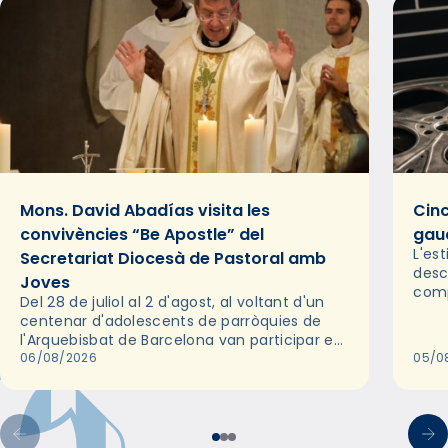
Mons. David Abadías visita les
Cinc
convivències “Be Apostle” del
gaud
L'es
Secretariat Diocesà de Pastoral amb
desc
Joves
comp
Del 28 de juliol al 2 d'agost, al voltant d'un
deix
centenar d'adolescents de parròquies de
trav
l'Arquebisbat de Barcelona van participar en
les convivències Be Apostle, organitzades
06/08/2026
05/0
pel Secretariat Diocesà de Pastoral amb…