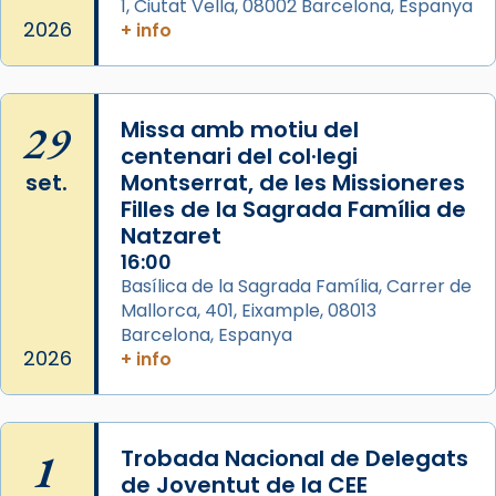
1, Ciutat Vella, 08002 Barcelona, Espanya
Herodes Agripa (vers l'any 44).
2026
+ info
Patró de Galícia, després de les invasions
musulmanes fou venerat com a patró dels
Regnes castellans i més tard de tota
29
Missa amb motiu del
Espanya.
centenari del col·legi
El seu sepulcre a Compostela fou un gran
set.
Montserrat, de les Missioneres
centre de peregrinacions medievals de tot
Filles de la Sagrada Família de
el món cristià, després de Roma i terra
Natzaret
Santa.
16:00
Basílica de la Sagrada Família, Carrer de
«A Raïms de Sant Jaume, raïms aigualits;
Mallorca, 401, Eixample, 08013
raïms de setembre te'n llepes els dits»,
Barcelona, Espanya
segons una dita popular.
2026
+ info
Photo
View on Facebook
·
Share
1
Trobada Nacional de Delegats
de Joventut de la CEE