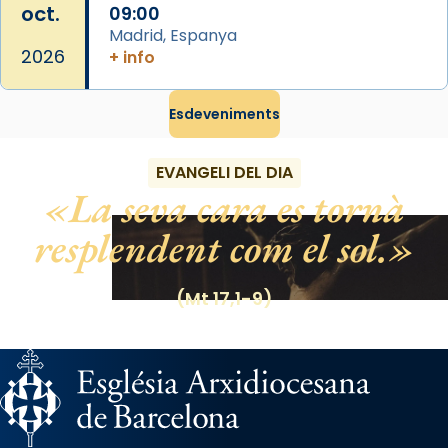
oct.
09:00
Madrid, Espanya
2026
+ info
Esdeveniments
EVANGELI DEL DIA
La seva cara es tornà
resplendent com el sol.
(Mt 17,1-9)