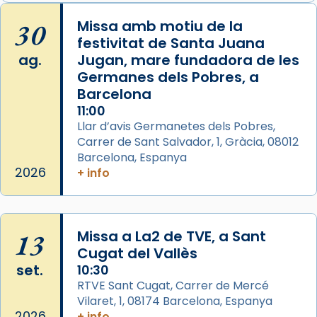
Memòria de les santes Juliana i
Semproniana, verges i màrtirs.
30
Missa amb motiu de la
festivitat de Santa Juana
Acompanyant la història de sant Cugat, a
ag.
Jugan, mare fundadora de les
partir de l’Edat Mitjana sorgeix la tradició
Germanes dels Pobres, a
que les santes Juliana (“relatiu a Júlia”) i
Barcelona
Semproniana (“relatiu a Semprònia =
11:00
eterna”) són deixebles seves. I l’any 1667, el
Llar d’avis Germanetes dels Pobres,
frare Joan Gaspar Roig, afirma en una obra
Carrer de Sant Salvador, 1, Gràcia, 08012
que les santes són filles de l’antiga Iluro.
Barcelona, Espanya
Mataró en reivindicarà les relíquies fins que
2026
+ info
les aconseguirà el 1772. L’ofici que es canta
a la “Missa de les Santes” (“Missa de
Glòria”) fou composta el 1848 per Mn.
13
Missa a La2 de TVE, a Sant
Manuel Blanch, amb aire d’òpera
Cugat del Vallès
italianitzant; s’interpreta per privilegi
set.
10:30
pontifici, amb orquestra i cor, i té una
RTVE Sant Cugat, Carrer de Mercé
duració aproximada de tres hores. Després,
Vilaret, 1, 08174 Barcelona, Espanya
processó (recuperada el 1972) al voltant
2026
+ info