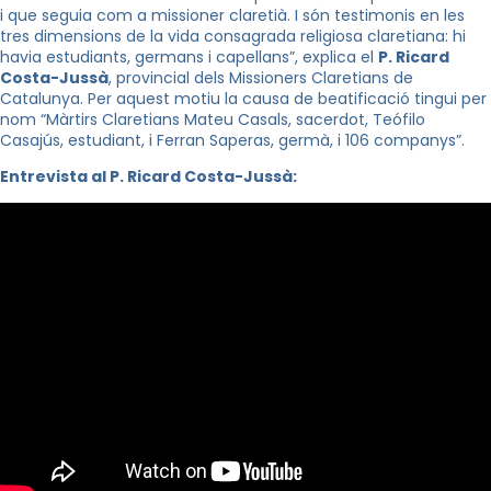
i que seguia com a missioner claretià. I són testimonis en les
tres dimensions de la vida consagrada religiosa claretiana: hi
havia estudiants, germans i capellans”, explica el
P. Ricard
Costa-Jussà
, provincial dels Missioners Claretians de
Catalunya. Per aquest motiu la causa de beatificació tingui per
nom “Màrtirs Claretians Mateu Casals, sacerdot, Teófilo
Casajús, estudiant, i Ferran Saperas, germà, i 106 companys”.
Entrevista al P. Ricard Costa-Jussà: