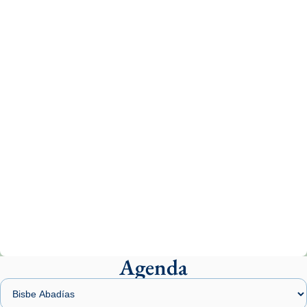
Aquest dilluns, 27 de juliol, ha tingut lloc la
missa d’acció de gràcies en agraïment al
comitè organitzador de la visita apostòlica
del Sant Pare Lleó XIV a Barcelona, i als
col·laboradors, a la Catedral de Barcelona.
L’arquebisbe de Barcelona, el cardenal Joan
Josep Omella, ha presidit la missa i l’ha
concelebrat el bisbe auxiliar de Barcelona,
Mons. David Abadías.
📸 Dr. G. Simón
Photo
View on Facebook
·
Share
Agenda
Arquebisbat de Barcelona
2 weeks ago