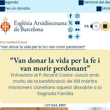
Agenda
Santoral del dia
SAVA
Fes un donatiu
Facebook
Instagram
X / Twitter
YouTube
CA
Me
Cerca
WhatsApp
Flickr
Radio Estel
Catalunya Cristi
Home
Notícies
“Van donar la vida per la fe i van morir perdonant”
“Van donar la vida per la fe i
van morir perdonant”
Entrevista al P. Ricard Costa-Jussà amb
motiu de la beatificació de 109 màrtirs
missioners claretians aquest dissabte a la
Sagrada Família
17 Oct, 2017