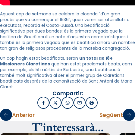
Aquest cap de setmana se celebra la cloenda “d’un gran
procés que va començar el 1936”, quan varen ser afusellats o
executats, recorda el Costa-Jussà. Una beatificació
significativa per dues bandes: és la primera vegada que la
basílica de Gaudí acull un acte d’aquestes característiques i
també és la primera vegada que es beatifica alhora un nombre
tan gran de religiosos procedents de la mateixa congregació.
Un cop hagin estat beatificats, seran
un total de 184
Missioners Claretians
que han estat proclamats beats, com
per exemple, els 51 màrtirs de Barbastre, una beatificació
també molt significativa al ser el primer grup de Claretians
beatificats després de la canonització de Sant Antoni de Maria
Claret.
Compartir:
Facebook
X / Twitter
WhatsApp
Email
Imprimir
Anterior
Següent
T’interessarà…