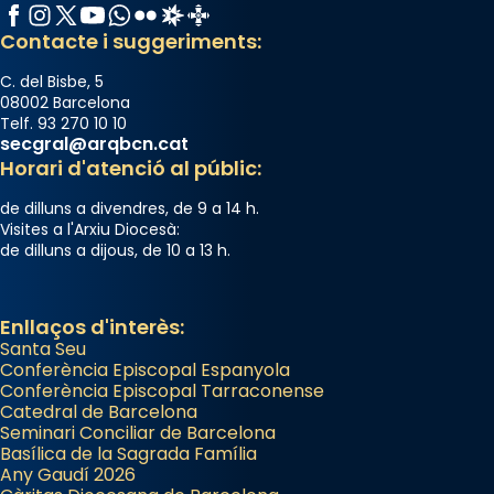
Facebook
Instagram
X / Twitter
YouTube
WhatsApp
Flickr
Radio Estel
Catalunya Cristiana
Contacte i suggeriments:
C. del Bisbe, 5
08002 Barcelona
Telf. 93 270 10 10
secgral@arqbcn.cat
Horari d'atenció al públic:
de dilluns a divendres, de 9 a 14 h.
Visites a l'Arxiu Diocesà:
de dilluns a dijous, de 10 a 13 h.
Enllaços d'interès:
Santa Seu
Conferència Episcopal Espanyola
Conferència Episcopal Tarraconense
Catedral de Barcelona
Seminari Conciliar de Barcelona
Basílica de la Sagrada Família
Any Gaudí 2026