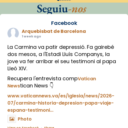
Seguiu
-nos
Facebook
Arquebisbat de Barcelona
1 week ago
La Carmina va patir depressió. Fa gairebé
dos mesos, a l'Estadi Lluís Companys, la
jove va fer arribar el seu testimoni al papa
Lleó XIV.
Recupera l'entrevista comp
Vatican
tican News 👇
News
www.vaticannews.va/es/iglesia/news/2026-
07/carmina-historia-depresion-papa-viaje-
espana-testimoni...
Photo
View on Facebook
·
Share