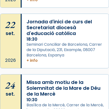
del temple amb les relíquies de les santes.
Des de 1985 hi participa també un grup de
diablesses amb música i ball propis. Festa
22
gran a Mataró.
Jornada d'inici de curs del
Secretariat diocesà
«Si vols saber què és calor, ves per les
set.
d'educació catòlica
Santes a Mataró»🥵.
18:30
Photo
Seminari Conciliar de Barcelona, Carrer
de la Diputació, 231, Eixample, 08007
View on Facebook
·
Share
Barcelona, Espanya
2026
+ info
Arquebisbat de Barcelona
2 weeks ago
Jaume, fill de Zebedeu, és juntament amb el
24
Missa amb motiu de la
seu germà Joan i Pere un dels que
Solemnitat de la Mare de Déu
acompanyava més de prop Jesús.
set.
de la Mercè
Segons el llibre dels Fets (12,2) fou el primer
10:30
apòstol màrtir, decapitat a Jerusalem per
Basílica de la Mercè, Carrer de la Mercè,