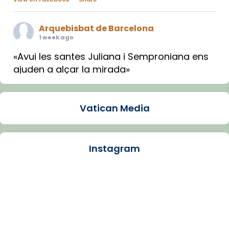
Arquebisbat de Barcelona
1 week ago
«Avui les santes Juliana i Semproniana ens
ajuden a alçar la mirada»
Mons. Sergi Gordo, bisbe de Tortosa, ha
presidit aquest 27 de juliol la missa de Les
Vatican Media
Santes de Mataró.
🔗
tinyurl.com/cvu5jmbk
📸 J. Merino
Instagram
Photo
View on Facebook
·
Share
Arquebisbat de Barcelona
is at Catedral
de Barcelona.
1 week ago