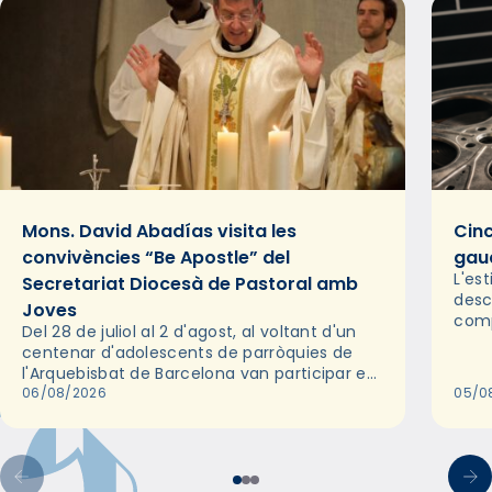
Mons. David Abadías visita les
Cinc
convivències “Be Apostle” del
gaud
L'es
Secretariat Diocesà de Pastoral amb
desc
Joves
comp
Del 28 de juliol al 2 d'agost, al voltant d'un
deix
centenar d'adolescents de parròquies de
trav
l'Arquebisbat de Barcelona van participar en
les convivències Be Apostle, organitzades
06/08/2026
05/0
pel Secretariat Diocesà de Pastoral amb…