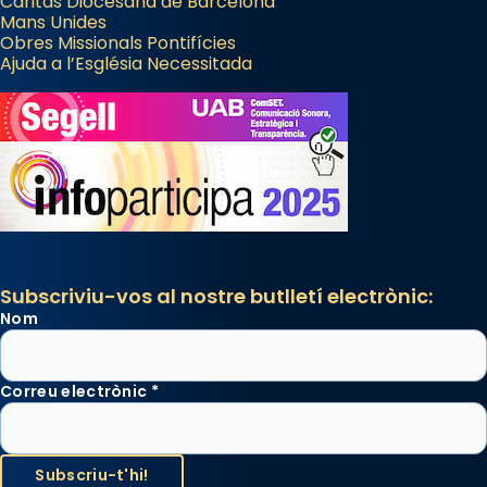
Càritas Diocesana de Barcelona
Mans Unides
Obres Missionals Pontifícies
Ajuda a l’Església Necessitada
Subscriviu-vos al nostre butlletí electrònic:
Nom
Correu electrònic
*