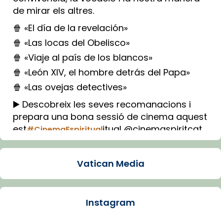
de mirar els altres.
🍿 «El día de la revelación»
🍿 «Las locas del Obelisco»
🍿 «Viaje al país de los blancos»
🍿 «León XIV, el hombre detrás del Papa»
🍿 «Las ovejas detectives»
▶️ Descobreix les seves recomanacions i
prepara una bona sessió de cinema aquest
est
itual @cinemaspiritcat
#CinemaEspiritual
Imatge: Generada amb IA (OpenAI)
Video
Vatican Media
View on Facebook
·
Share
Instagram
Arquebisbat de Barcelona
1 week ago