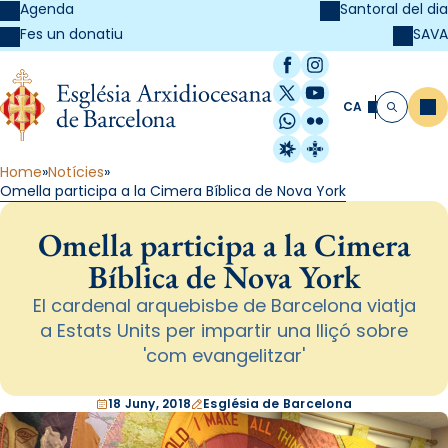
Agenda
Santoral del dia
SAVA
Fes un donatiu
Facebook
Instagram
X / Twitter
YouTube
CA
Me
Cerca
WhatsApp
Flickr
Radio Estel
Catalunya Cristi
Home
Notícies
Omella participa a la Cimera Bíblica de Nova York
Omella participa a la Cimera
Bíblica de Nova York
El cardenal arquebisbe de Barcelona viatja
a Estats Units per impartir una lliçó sobre
'com evangelitzar'
18 Juny, 2018
Església de Barcelona