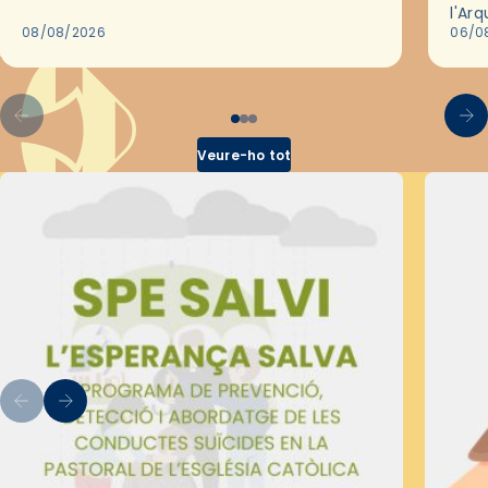
de Barcelona durant 25 anys, entre 1993 i
l'Ar
2018,…
08/08/2026
les 
06/0
pel 
Veure-ho tot