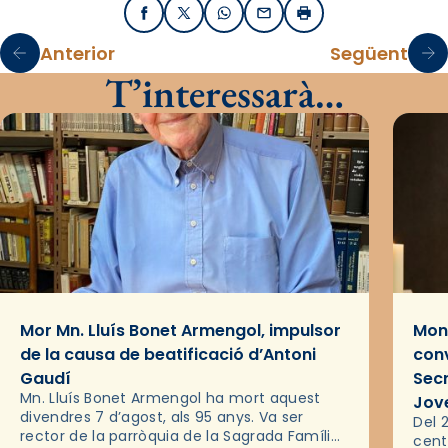
Facebook
X / Twitter
WhatsApp
Email
Imprimir
Anterior
Següent
T’interessarà…
Mor Mn. Lluís Bonet Armengol, impulsor
Mons
de la causa de beatificació d’Antoni
conv
Gaudí
Sec
Mn. Lluís Bonet Armengol ha mort aquest
Jov
divendres 7 d’agost, als 95 anys. Va ser
Del 2
rector de la parròquia de la Sagrada Família
cent