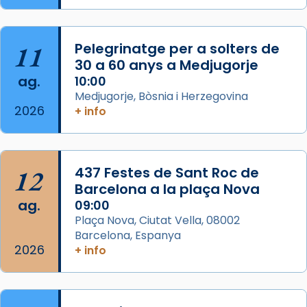
L’arquebisbe de Barcelona, el cardenal Joan
Josep Omella, ha presidit la missa i l’ha
11
Pelegrinatge per a solters de
concelebrat el bisbe auxiliar de Barcelona,
30 a 60 anys a Medjugorje
Mons. David Abadías.
ag.
10:00
📸 Dr. G. Simón
Medjugorje, Bòsnia i Herzegovina
2026
+ info
Photo
View on Facebook
·
Share
12
437 Festes de Sant Roc de
Arquebisbat de Barcelona
2 weeks ago
Barcelona a la plaça Nova
ag.
09:00
Memòria de les santes Juliana i
Plaça Nova, Ciutat Vella, 08002
Semproniana, verges i màrtirs.
Barcelona, Espanya
2026
Acompanyant la història de sant Cugat, a
+ info
partir de l’Edat Mitjana sorgeix la tradició
que les santes Juliana (“relatiu a Júlia”) i
Semproniana (“relatiu a Semprònia =