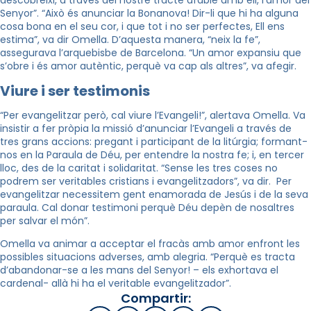
descobreixi, a través del nostre tracte afable amb ell, l’amor del
Senyor”. “Això és anunciar la Bonanova! Dir-li que hi ha alguna
cosa bona en el seu cor, i que tot i no ser perfectes, Ell ens
estima”, va dir Omella. D’aquesta manera, “neix la fe”,
assegurava l’arquebisbe de Barcelona. “Un amor expansiu que
s’obre i és amor autèntic, perquè va cap als altres”, va afegir.
Viure i ser testimonis
“Per evangelitzar però, cal viure l’Evangeli!”, alertava Omella. Va
insistir a fer pròpia la missió d’anunciar l’Evangeli a través de
tres grans accions: pregant i participant de la litúrgia; formant-
nos en la Paraula de Déu, per entendre la nostra fe; i, en tercer
lloc, des de la caritat i solidaritat. “Sense les tres coses no
podrem ser veritables cristians i evangelitzadors”, va dir. Per
evangelitzar necessitem gent enamorada de Jesús i de la seva
paraula. Cal donar testimoni perquè Déu depèn de nosaltres
per salvar el món”.
Omella va animar a acceptar el fracàs amb amor enfront les
possibles situacions adverses, amb alegria. “Perquè es tracta
d’abandonar-se a les mans del Senyor! – els exhortava el
cardenal- allà hi ha el veritable evangelitzador”.
Compartir: