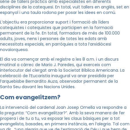
sèrie de tallers pràctics amb especialistes en diferents
disciplines de la catequesi. En total, vuit tallers en anglès, set en
espanyol i una taula rodona per posar les idees en comú.
L’objectiu era proporcionar suport i formació als líders
catequistes i catequistes que participen en la formació
permanent de la fe. En total, formadors de més de 100.000
adults, joves, nens i persones de totes les edats amb
necessitats especials, en parròquies a tota l’arxidiòcesi
novaiorquesa.
El dia va començar amb el registre a les 8 a.m. i un discurs
matinal a càrrec de Mario J. Paredes, qui exerceix com
interlocutor del clergat amb la Societat Bíblica Americana. La
celebració de l’Eucaristia inaugural va anar presidida per
l’arquebisbe Bernardito Auza, observador permanent de la
Santa Seu davant les Nacions Unides.
Com evangelitzem?
La intervenció del cardenal Joan Josep Omella va respondre a
la pregunta: “Com evangelitzar?”. Amb la seva manera de fer
propera i de tu a tu, va exposar les claus bàsiques per a tot
evangelista, basades, en primera instància, en l’alegria. Tal com
va dir, “una alegria que ve de l’estimació de Déu i que hem de