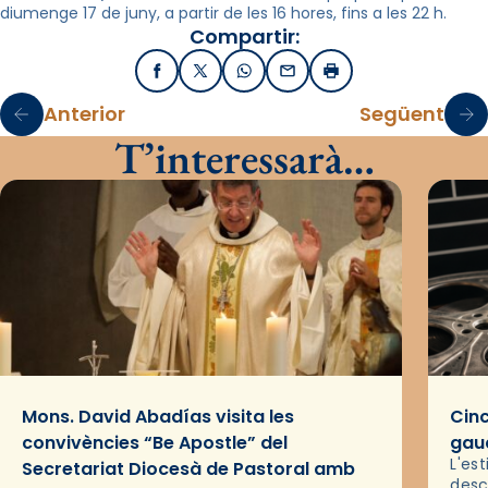
diumenge 17 de juny, a partir de les 16 hores, fins a les 22 h.
Compartir:
Facebook
X / Twitter
WhatsApp
Email
Imprimir
Anterior
Següent
T’interessarà…
Mons. David Abadías visita les
Cinc
convivències “Be Apostle” del
gaud
L'es
Secretariat Diocesà de Pastoral amb
desc