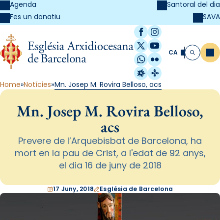
Agenda
Santoral del dia
SAVA
Fes un donatiu
Facebook
Instagram
X / Twitter
YouTube
CA
Me
Cerca
WhatsApp
Flickr
Radio Estel
Catalunya Cristi
Home
Notícies
Mn. Josep M. Rovira Belloso, acs
Mn. Josep M. Rovira Belloso,
acs
Prevere de l’Arquebisbat de Barcelona, ha
mort en la pau de Crist, a l'edat de 92 anys,
el dia 16 de juny de 2018
17 Juny, 2018
Església de Barcelona