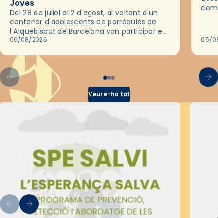
Joves
comp
Del 28 de juliol al 2 d'agost, al voltant d'un
deix
centenar d'adolescents de parròquies de
trav
l'Arquebisbat de Barcelona van participar en
les convivències Be Apostle, organitzades
06/08/2026
05/0
pel Secretariat Diocesà de Pastoral amb…
Veure-ho tot