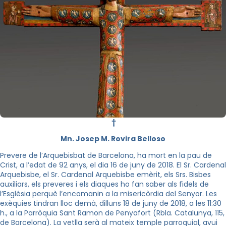
†
Mn. Josep M. Rovira Belloso
Prevere de l’Arquebisbat de Barcelona, ha mort en la pau de
Crist, a l’edat de 92 anys, el dia 16 de juny de 2018. El Sr. Cardenal
Arquebisbe, el Sr. Cardenal Arquebisbe emèrit, els Srs. Bisbes
auxiliars, els preveres i els diaques ho fan saber als fidels de
l’Església perquè l’encomanin a la misericòrdia del Senyor. Les
exèquies tindran lloc demà, dilluns 18 de juny de 2018, a les 11:30
h., a la Parròquia Sant Ramon de Penyafort (Rbla. Catalunya, 115,
de Barcelona). La vetlla serà al mateix temple parroquial, avui