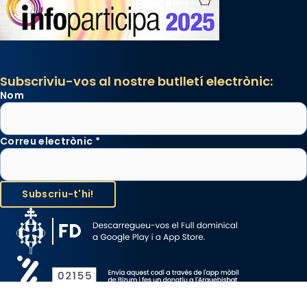
Subscriviu-vos al nostre butlletí electrònic:
Nom
Correu electrònic
*