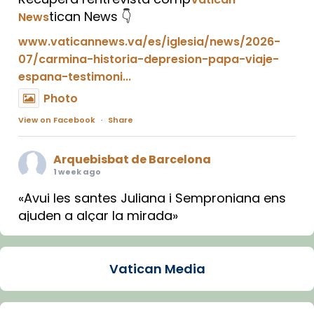
tican News 👇
News
www.vaticannews.va/es/iglesia/news/2026-
07/carmina-historia-depresion-papa-viaje-
espana-testimoni...
Photo
View on Facebook
·
Share
Arquebisbat de Barcelona
1 week ago
«Avui les santes Juliana i Semproniana ens
ajuden a alçar la mirada»
Mons. Sergi Gordo, bisbe de Tortosa, ha
presidit aquest 27 de juliol la missa de Les
Vatican Media
Santes de Mataró.
🔗
tinyurl.com/cvu5jmbk