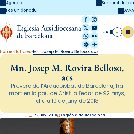
Agenda
Santoral del dia
SAVA
Fes un donatiu
Facebook
Instagram
X / Twitter
YouTube
CA
Me
Cerca
WhatsApp
Flickr
Radio Estel
Catalunya Cristi
Home
Notícies
Mn. Josep M. Rovira Belloso, acs
Mn. Josep M. Rovira Belloso,
acs
Prevere de l’Arquebisbat de Barcelona, ha
mort en la pau de Crist, a l'edat de 92 anys,
el dia 16 de juny de 2018
17 Juny, 2018
Església de Barcelona