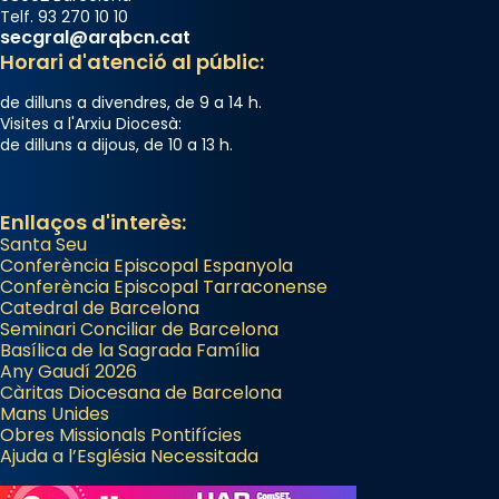
Telf. 93 270 10 10
que les santes Juliana (“relatiu a Júlia”) i
secgral@arqbcn.cat
Semproniana (“relatiu a Semprònia =
Horari d'atenció al públic:
eterna”) són deixebles seves. I l’any 1667, el
de dilluns a divendres, de 9 a 14 h.
frare Joan Gaspar Roig, afirma en una obra
Visites a l'Arxiu Diocesà:
que les santes són filles de l’antiga Iluro.
de dilluns a dijous, de 10 a 13 h.
Mataró en reivindicarà les relíquies fins que
les aconseguirà el 1772. L’ofici que es canta
a la “Missa de les Santes” (“Missa de
Enllaços d'interès:
Glòria”) fou composta el 1848 per Mn.
Santa Seu
Conferència Episcopal Espanyola
Manuel Blanch, amb aire d’òpera
Conferència Episcopal Tarraconense
italianitzant; s’interpreta per privilegi
Catedral de Barcelona
pontifici, amb orquestra i cor, i té una
Seminari Conciliar de Barcelona
Basílica de la Sagrada Família
duració aproximada de tres hores. Després,
Any Gaudí 2026
processó (recuperada el 1972) al voltant
Càritas Diocesana de Barcelona
del temple amb les relíquies de les santes.
Mans Unides
Obres Missionals Pontifícies
Des de 1985 hi participa també un grup de
Ajuda a l’Església Necessitada
diablesses amb música i ball propis. Festa
gran a Mataró.