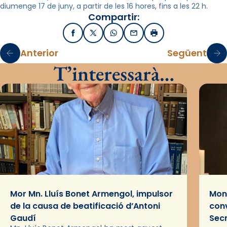
diumenge 17 de juny, a partir de les 16 hores, fins a les 22 h.
Compartir:
Facebook
X / Twitter
WhatsApp
Email
Imprimir
Anterior
Següent
T’interessarà…
Mor Mn. Lluís Bonet Armengol, impulsor
Mons
de la causa de beatificació d’Antoni
conv
Gaudí
Sec