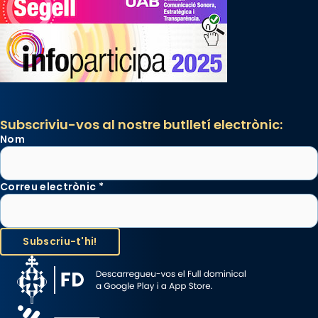
«Si vols saber què és calor, ves per les
Santes a Mataró»🥵.
Photo
View on Facebook
·
Share
Subscriviu-vos al nostre butlletí electrònic:
Nom
Correu electrònic
*