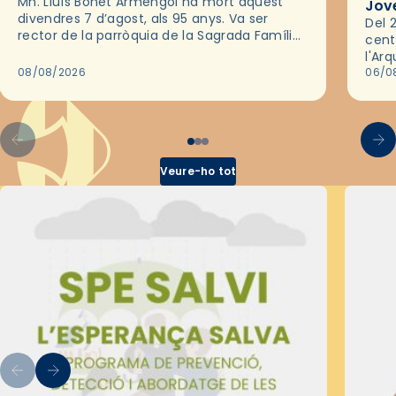
Mn. Lluís Bonet Armengol ha mort aquest
Jov
divendres 7 d’agost, als 95 anys. Va ser
Del 2
rector de la parròquia de la Sagrada Família
cent
de Barcelona durant 25 anys, entre 1993 i
l'Ar
2018,…
08/08/2026
les 
06/0
pel 
Veure-ho tot