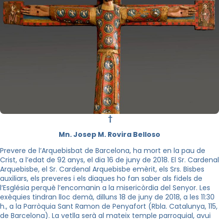
†
Mn. Josep M. Rovira Belloso
Prevere de l’Arquebisbat de Barcelona, ha mort en la pau de
Crist, a l’edat de 92 anys, el dia 16 de juny de 2018. El Sr. Cardenal
Arquebisbe, el Sr. Cardenal Arquebisbe emèrit, els Srs. Bisbes
auxiliars, els preveres i els diaques ho fan saber als fidels de
l’Església perquè l’encomanin a la misericòrdia del Senyor. Les
exèquies tindran lloc demà, dilluns 18 de juny de 2018, a les 11:30
h., a la Parròquia Sant Ramon de Penyafort (Rbla. Catalunya, 115,
de Barcelona). La vetlla serà al mateix temple parroquial, avui