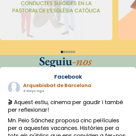
Seguiu
-nos
Facebook
Arquebisbat de Barcelona
4 days ago
🎬 Aquest estiu, cinema per gaudir i també
per reflexionar!
Mn. Peio Sánchez proposa cinc pel·lícules
per a aquestes vacances. Històries per a
tots els públics que ens conviden a fer-nos