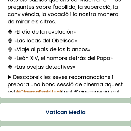
preguntes sobre l'acollida, la superació, la
convivència, la vocació i la nostra manera
de mirar els altres.
🍿 «El día de la revelación»
🍿 «Las locas del Obelisco»
🍿 «Viaje al país de los blancos»
🍿 «León XIV, el hombre detrás del Papa»
🍿 «Las ovejas detectives»
▶️ Descobreix les seves recomanacions i
prepara una bona sessió de cinema aquest
est
itual @cinemaspiritcat
#CinemaEspiritual
Imatge: Generada amb IA (OpenAI)
Video
Vatican Media
View on Facebook
·
Share