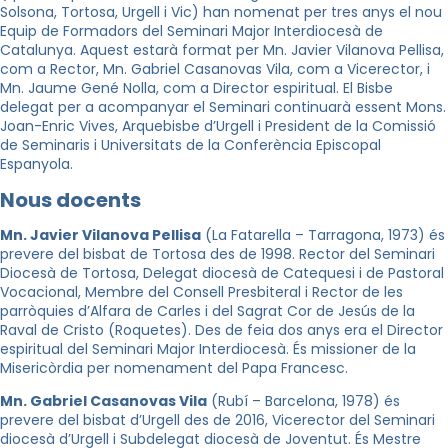
Solsona, Tortosa, Urgell i Vic) han nomenat per tres anys el nou
Equip de Formadors del Seminari Major Interdiocesà de
Catalunya. Aquest estarà format per Mn. Javier Vilanova Pellisa,
com a Rector, Mn. Gabriel Casanovas Vila, com a Vicerector, i
Mn. Jaume Gené Nolla, com a Director espiritual. El Bisbe
delegat per a acompanyar el Seminari continuarà essent Mons.
Joan-Enric Vives, Arquebisbe d’Urgell i President de la Comissió
de Seminaris i Universitats de la Conferència Episcopal
Espanyola.
Nous docents
Mn. Javier Vilanova Pellisa
(La Fatarella – Tarragona, 1973) és
prevere del bisbat de Tortosa des de 1998. Rector del Seminari
Diocesà de Tortosa, Delegat diocesà de Catequesi i de Pastoral
Vocacional, Membre del Consell Presbiteral i Rector de les
parròquies d’Alfara de Carles i del Sagrat Cor de Jesús de la
Raval de Cristo (Roquetes). Des de feia dos anys era el Director
espiritual del Seminari Major Interdiocesà. És missioner de la
Misericòrdia per nomenament del Papa Francesc.
Mn. Gabriel Casanovas Vila
(Rubí – Barcelona, 1978) és
prevere del bisbat d’Urgell des de 2016, Vicerector del Seminari
diocesà d’Urgell i Subdelegat diocesà de Joventut. És Mestre