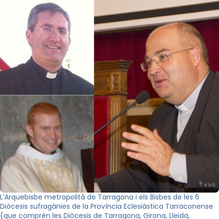
L’Arquebisbe metropolità de Tarragona i els Bisbes de les 6
Diòcesis sufragànies de la Província Eclesiàstica Tarraconense
(que comprèn les Diòcesis de Tarragona, Girona, Lleida,