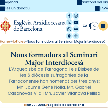
Agenda
Santoral del dia
SAVA
Fes un donatiu
Facebook
Instagram
X / Twitter
YouTube
CA
Me
Cerca
WhatsApp
Flickr
Radio Estel
Catalunya Cristi
Home
Notícies
Nous formadors al Seminari Major Interdiocesà
Nous formadors al Seminari
Major Interdiocesà
L’Arquebisbe de Tarragona i els Bisbes de
les 6 diòcesis sufragànies de la
Tarraconense han nomenat per tres anys:
Mn. Jaume Gené Nolla, Mn. Gabriel
Casanovas Vila i Mn. Javier Vilanova Pellisa
09 Jul, 2018
Església de Barcelona