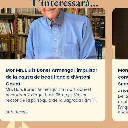
T’interessarà…
Mor Mn. Lluís Bonet Armengol, impulsor
Mons
de la causa de beatificació d’Antoni
conv
Gaudí
Sec
Mn. Lluís Bonet Armengol ha mort aquest
Jov
divendres 7 d’agost, als 95 anys. Va ser
Del 2
rector de la parròquia de la Sagrada Família
cent
de Barcelona durant 25 anys, entre 1993 i
l'Ar
2018,…
08/08/2026
les 
06/0
pel 