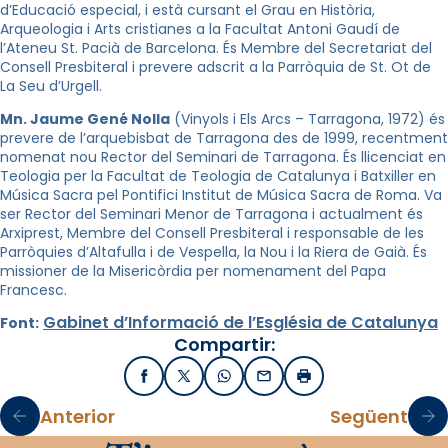
d’Educació especial, i està cursant el Grau en Història,
Arqueologia i Arts cristianes a la Facultat Antoni Gaudí de
l’Ateneu St. Pacià de Barcelona. És Membre del Secretariat del
Consell Presbiteral i prevere adscrit a la Parròquia de St. Ot de
La Seu d’Urgell.
Mn. Jaume Gené Nolla
(Vinyols i Els Arcs – Tarragona, 1972) és
prevere de l’arquebisbat de Tarragona des de 1999, recentment
nomenat nou Rector del Seminari de Tarragona. És llicenciat en
Teologia per la Facultat de Teologia de Catalunya i Batxiller en
Música Sacra pel Pontifici Institut de Música Sacra de Roma. Va
ser Rector del Seminari Menor de Tarragona i actualment és
Arxiprest, Membre del Consell Presbiteral i responsable de les
Parròquies d’Altafulla i de Vespella, la Nou i la Riera de Gaià. És
missioner de la Misericòrdia per nomenament del Papa
Francesc.
Gabinet d’Informació de l’Església de Catalunya
Font:
Compartir:
Facebook
X / Twitter
WhatsApp
Email
Imprimir
Anterior
Següent