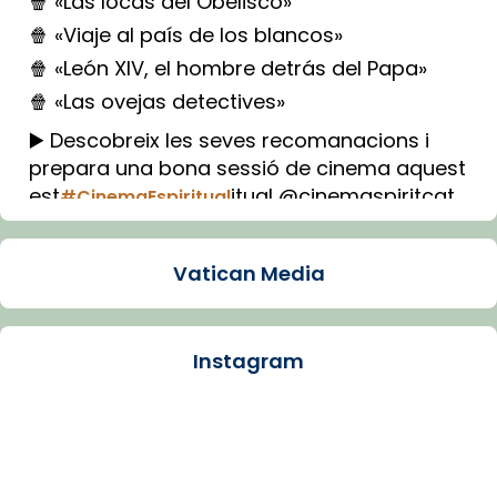
🍿 «Las locas del Obelisco»
🍿 «Viaje al país de los blancos»
🍿 «León XIV, el hombre detrás del Papa»
🍿 «Las ovejas detectives»
▶️ Descobreix les seves recomanacions i
prepara una bona sessió de cinema aquest
est
itual @cinemaspiritcat
#CinemaEspiritual
Imatge: Generada amb IA (OpenAI)
Video
Vatican Media
View on Facebook
·
Share
Instagram
Arquebisbat de Barcelona
1 week ago
La Carmina va patir depressió. Fa gairebé
dos mesos, a l'Estadi Lluís Companys, la
jove va fer arribar el seu testimoni al papa