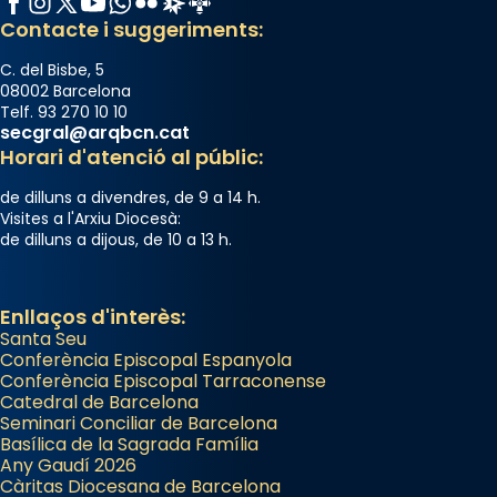
Mons. David Abadías.
Contacte i suggeriments:
📸 Dr. G. Simón
C. del Bisbe, 5
Photo
08002 Barcelona
Telf. 93 270 10 10
View on Facebook
·
Share
secgral@arqbcn.cat
Horari d'atenció al públic:
Arquebisbat de Barcelona
de dilluns a divendres, de 9 a 14 h.
2 weeks ago
Visites a l'Arxiu Diocesà:
de dilluns a dijous, de 10 a 13 h.
Memòria de les santes Juliana i
Semproniana, verges i màrtirs.
Acompanyant la història de sant Cugat, a
Enllaços d'interès:
Santa Seu
partir de l’Edat Mitjana sorgeix la tradició
Conferència Episcopal Espanyola
que les santes Juliana (“relatiu a Júlia”) i
Conferència Episcopal Tarraconense
Semproniana (“relatiu a Semprònia =
Catedral de Barcelona
eterna”) són deixebles seves. I l’any 1667, el
Seminari Conciliar de Barcelona
Basílica de la Sagrada Família
frare Joan Gaspar Roig, afirma en una obra
Any Gaudí 2026
que les santes són filles de l’antiga Iluro.
Càritas Diocesana de Barcelona