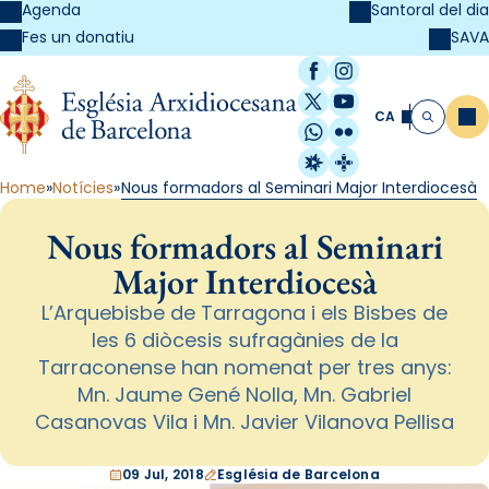
Agenda
Santoral del dia
SAVA
Fes un donatiu
Facebook
Instagram
X / Twitter
YouTube
CA
Me
Cerca
WhatsApp
Flickr
Radio Estel
Catalunya Cristi
Home
Notícies
Nous formadors al Seminari Major Interdiocesà
Nous formadors al Seminari
Major Interdiocesà
L’Arquebisbe de Tarragona i els Bisbes de
les 6 diòcesis sufragànies de la
Tarraconense han nomenat per tres anys:
Mn. Jaume Gené Nolla, Mn. Gabriel
Casanovas Vila i Mn. Javier Vilanova Pellisa
09 Jul, 2018
Església de Barcelona