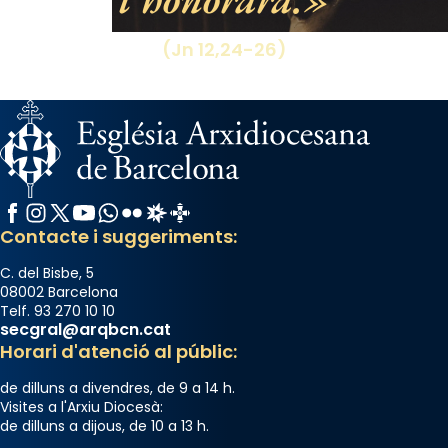
(Jn 12,24-26)
Facebook
Instagram
X / Twitter
YouTube
WhatsApp
Flickr
Radio Estel
Catalunya Cristiana
Contacte i suggeriments:
C. del Bisbe, 5
08002 Barcelona
Telf. 93 270 10 10
secgral@arqbcn.cat
Horari d'atenció al públic:
de dilluns a divendres, de 9 a 14 h.
Visites a l'Arxiu Diocesà:
de dilluns a dijous, de 10 a 13 h.