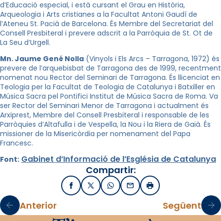
d’Educació especial, i està cursant el Grau en Història,
Arqueologia i Arts cristianes a la Facultat Antoni Gaudí de
l’Ateneu St. Pacià de Barcelona. És Membre del Secretariat del
Consell Presbiteral i prevere adscrit a la Parròquia de St. Ot de
La Seu d’Urgell.
Mn. Jaume Gené Nolla
(Vinyols i Els Arcs – Tarragona, 1972) és
prevere de l’arquebisbat de Tarragona des de 1999, recentment
nomenat nou Rector del Seminari de Tarragona. És llicenciat en
Teologia per la Facultat de Teologia de Catalunya i Batxiller en
Música Sacra pel Pontifici Institut de Música Sacra de Roma. Va
ser Rector del Seminari Menor de Tarragona i actualment és
Arxiprest, Membre del Consell Presbiteral i responsable de les
Parròquies d’Altafulla i de Vespella, la Nou i la Riera de Gaià. És
missioner de la Misericòrdia per nomenament del Papa
Francesc.
Gabinet d’Informació de l’Església de Catalunya
Font:
Compartir:
Facebook
X / Twitter
WhatsApp
Email
Imprimir
Anterior
Següent