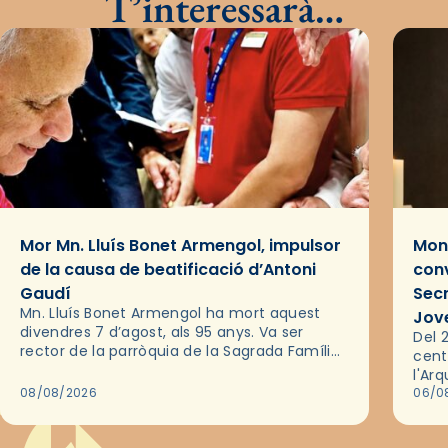
T’interessarà…
Mor Mn. Lluís Bonet Armengol, impulsor
Mons
de la causa de beatificació d’Antoni
conv
Gaudí
Sec
Mn. Lluís Bonet Armengol ha mort aquest
Jov
divendres 7 d’agost, als 95 anys. Va ser
Del 2
rector de la parròquia de la Sagrada Família
cent
de Barcelona durant 25 anys, entre 1993 i
l'Ar
2018,…
08/08/2026
les 
06/0
pel 