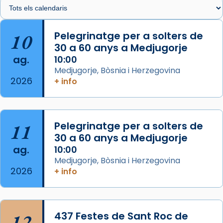
🔗
tinyurl.com/cvu5jmbk
📸 J. Merino
10
Pelegrinatge per a solters de
30 a 60 anys a Medjugorje
Photo
ag.
10:00
View on Facebook
·
Share
Medjugorje, Bòsnia i Herzegovina
2026
+ info
Arquebisbat de Barcelona
is at Catedral
de Barcelona.
2 weeks ago
Aquest dilluns, 27 de juliol, ha tingut lloc la
11
Pelegrinatge per a solters de
missa d’acció de gràcies en agraïment al
30 a 60 anys a Medjugorje
ag.
comitè organitzador de la visita apostòlica
10:00
Medjugorje, Bòsnia i Herzegovina
del Sant Pare Lleó XIV a Barcelona, i als
2026
+ info
col·laboradors, a la Catedral de Barcelona.
L’arquebisbe de Barcelona, el cardenal Joan
Josep Omella, ha presidit la missa i l’ha
12
437 Festes de Sant Roc de
concelebrat el bisbe auxiliar de Barcelona,