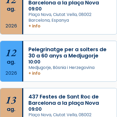
Barcelona a la plaça Nova
Mons. David Abadías.
ag.
09:00
📸 Dr. G. Simón
Plaça Nova, Ciutat Vella, 08002
Barcelona, Espanya
Photo
2026
+ info
View on Facebook
·
Share
Arquebisbat de Barcelona
12
Pelegrinatge per a solters de
2 weeks ago
30 a 60 anys a Medjugorje
Memòria de les santes Juliana i
ag.
10:00
Semproniana, verges i màrtirs.
Medjugorje, Bòsnia i Herzegovina
2026
Acompanyant la història de sant Cugat, a
+ info
partir de l’Edat Mitjana sorgeix la tradició
que les santes Juliana (“relatiu a Júlia”) i
Semproniana (“relatiu a Semprònia =
13
437 Festes de Sant Roc de
eterna”) són deixebles seves. I l’any 1667, el
Barcelona a la plaça Nova
frare Joan Gaspar Roig, afirma en una obra
ag.
09:00
que les santes són filles de l’antiga Iluro.
Plaça Nova, Ciutat Vella, 08002