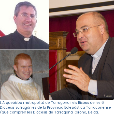
L’Arquebisbe metropolità de Tarragona i els Bisbes de les 6
Diòcesis sufragànies de la Província Eclesiàstica Tarraconense
(que comprèn les Diòcesis de Tarragona, Girona, Lleida,