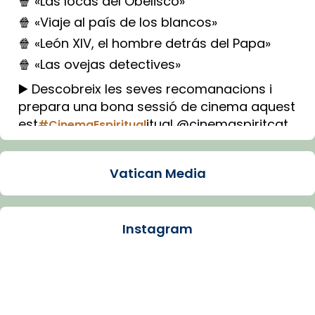
🍿 «Las locas del Obelisco»
🍿 «Viaje al país de los blancos»
🍿 «León XIV, el hombre detrás del Papa»
🍿 «Las ovejas detectives»
▶️ Descobreix les seves recomanacions i
prepara una bona sessió de cinema aquest
est
itual @cinemaspiritcat
#CinemaEspiritual
Imatge: Generada amb IA (OpenAI)
Video
Vatican Media
View on Facebook
·
Share
Instagram
Arquebisbat de Barcelona
2 weeks ago
La Carmina va patir depressió. Fa gairebé
dos mesos, a l'Estadi Lluís Companys, la
jove va fer arribar el seu testimoni al papa