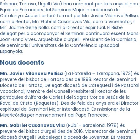
Solsona, Tortosa, Urgell i Vic) han nomenat per tres anys el nou
Equip de Formadors del Seminari Major Interdiocesà de
Catalunya. Aquest estarà format per Mn. Javier Vilanova Pellisa,
com a Rector, Mn. Gabriel Casanovas Vila, com a Vicerector, i
Mn. Jaume Gené Nolla, com a Director espiritual. El Bisbe
delegat per a acompanyar el Seminari continuarà essent Mons.
Joan-Enric Vives, Arquebisbe d’Urgell i President de la Comissió
de Seminaris i Universitats de la Conferència Episcopal
Espanyola.
Nous docents
Mn. Javier Vilanova Pellisa
(La Fatarella – Tarragona, 1973) és
prevere del bisbat de Tortosa des de 1998. Rector del Seminari
Diocesà de Tortosa, Delegat diocesà de Catequesi i de Pastoral
Vocacional, Membre del Consell Presbiteral i Rector de les
parròquies d’Alfara de Carles i del Sagrat Cor de Jesús de la
Raval de Cristo (Roquetes). Des de feia dos anys era el Director
espiritual del Seminari Major Interdiocesà. És missioner de la
Misericòrdia per nomenament del Papa Francesc.
Mn. Gabriel Casanovas Vila
(Rubí – Barcelona, 1978) és
prevere del bisbat d’Urgell des de 2016, Vicerector del Seminari
diocesà d’Urgell i Subdelegat diocesà de Joventut. És Mestre