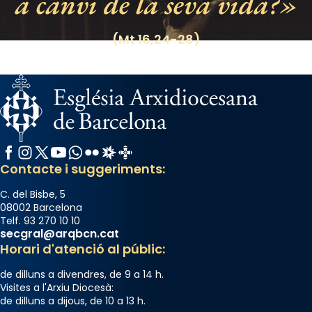
a canvi de la seva vida?
View on Facebook
·
Share
(Mt 16,24-28)
Facebook
Instagram
X / Twitter
YouTube
WhatsApp
Flickr
Radio Estel
Catalunya Cristiana
Contacte i suggeriments:
C. del Bisbe, 5
08002 Barcelona
Telf. 93 270 10 10
secgral@arqbcn.cat
Horari d'atenció al públic:
de dilluns a divendres, de 9 a 14 h.
Visites a l'Arxiu Diocesà:
de dilluns a dijous, de 10 a 13 h.