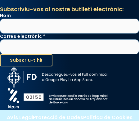
Subscriviu-vos al nostre butlletí electrònic:
Nom
Correu electrònic
*
Avís Legal
Protecció de Dades
Política de Cookies
Canal de denúncia
Copyright 2026 ©ARQUEBISBAT DE BARCELONA, tots els drets
reservats.