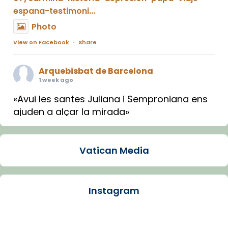
espana-testimoni...
Photo
View on Facebook
·
Share
Arquebisbat de Barcelona
1 week ago
«Avui les santes Juliana i Semproniana ens
ajuden a alçar la mirada»
Mons. Sergi Gordo, bisbe de Tortosa, ha
presidit aquest 27 de juliol la missa de Les
Vatican Media
Santes de Mataró.
🔗
tinyurl.com/cvu5jmbk
📸 J. Merino
Instagram
Photo
View on Facebook
·
Share