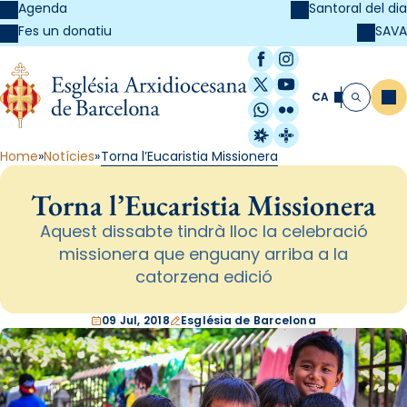
Agenda
Santoral del dia
SAVA
Fes un donatiu
Facebook
Instagram
X / Twitter
YouTube
CA
Me
Cerca
WhatsApp
Flickr
Radio Estel
Catalunya Cristi
Home
Notícies
Torna l’Eucaristia Missionera
Torna l’Eucaristia Missionera
Aquest dissabte tindrà lloc la celebració
missionera que enguany arriba a la
catorzena edició
09 Jul, 2018
Església de Barcelona