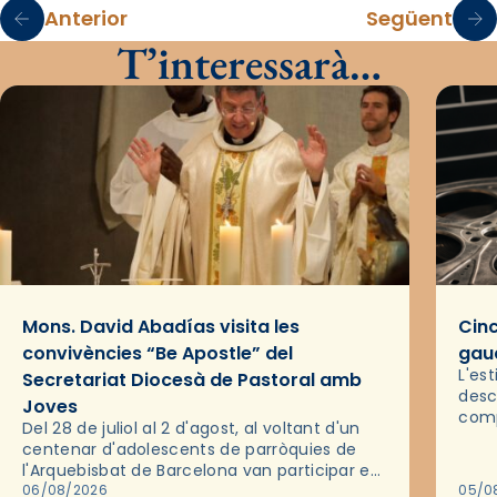
Anterior
Següent
T’interessarà…
Mons. David Abadías visita les
Cinc
convivències “Be Apostle” del
gaud
L'es
Secretariat Diocesà de Pastoral amb
desc
Joves
comp
Del 28 de juliol al 2 d'agost, al voltant d'un
deix
centenar d'adolescents de parròquies de
trav
l'Arquebisbat de Barcelona van participar en
les convivències Be Apostle, organitzades
06/08/2026
05/0