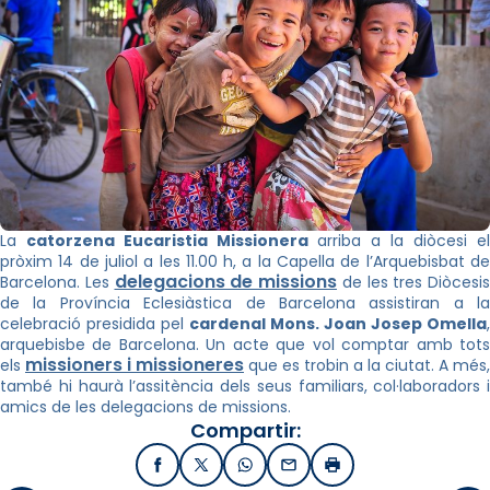
La
catorzena Eucaristia Missionera
arriba a la diòcesi el
pròxim 14 de juliol a les 11.00 h, a la Capella de l’Arquebisbat de
delegacions de missions
Barcelona. Les
de les tres Diòcesis
de la Província Eclesiàstica de Barcelona assistiran a la
celebració presidida pel
cardenal Mons. Joan Josep Omella
,
arquebisbe de Barcelona. Un acte que vol comptar amb tots
missioners i missioneres
els
que es trobin a la ciutat. A més,
també hi haurà l’assitència dels seus familiars, col·laboradors i
amics de les delegacions de missions.
Compartir:
Facebook
X / Twitter
WhatsApp
Email
Imprimir