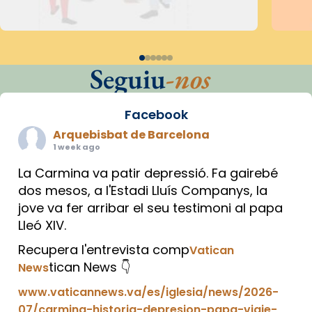
Seguiu
-nos
Facebook
Arquebisbat de Barcelona
1 week ago
La Carmina va patir depressió. Fa gairebé
dos mesos, a l'Estadi Lluís Companys, la
jove va fer arribar el seu testimoni al papa
Lleó XIV.
Recupera l'entrevista comp
Vatican
tican News 👇
News
www.vaticannews.va/es/iglesia/news/2026-
07/carmina-historia-depresion-papa-viaje-