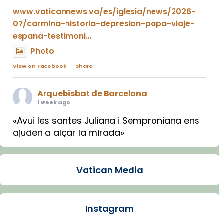
www.vaticannews.va/es/iglesia/news/2026-
07/carmina-historia-depresion-papa-viaje-
espana-testimoni...
Photo
View on Facebook
·
Share
Arquebisbat de Barcelona
1 week ago
«Avui les santes Juliana i Semproniana ens
ajuden a alçar la mirada»
Mons. Sergi Gordo, bisbe de Tortosa, ha
presidit aquest 27 de juliol la missa de Les
Vatican Media
Santes de Mataró.
🔗
tinyurl.com/cvu5jmbk
📸 J. Merino
Instagram