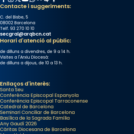
segons una dita popular.
Contacte i suggeriments:
Photo
C. del Bisbe, 5
View on Facebook
·
Share
08002 Barcelona
Telf. 93 270 10 10
secgral@arqbcn.cat
Horari d'atenció al públic:
de dilluns a divendres, de 9 a 14 h.
Visites a l'Arxiu Diocesà:
de dilluns a dijous, de 10 a 13 h.
Enllaços d'interès:
Santa Seu
Conferència Episcopal Espanyola
Conferència Episcopal Tarraconense
Catedral de Barcelona
Seminari Conciliar de Barcelona
Basílica de la Sagrada Família
Any Gaudí 2026
Càritas Diocesana de Barcelona