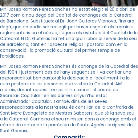
Mn. Josep Ramon Pérez Sánchez ha estat elegit el 26 d’abril de
2017 com a nou degà del Capítol de canonges de la Catedral
de Barcelona. Substitueix al Dr. Joan Guiteras Vilanova, fins ara
degà, que no podia ser reelegit per haver esgotat els terminis
reglamentaris en el càrrec, segons els estatuts del Capítol de la
Catedral. El Dr. Guiteras ha fet una gran labor al servei de la seu
de Barcelona, tant en l’aspecte religiós i pastoral com en la
conservació i la promoció cultural del primer temple de
l’arxidiòcesi.
Mn. Josep Ramon Pérez Sánchez és canonge de la Catedral des
del 1994 i justament des de l’any següent se li va confiar una
responsabilitat ben pastoral: la dedicació a l’acolliment i a la
cura pastoral de les persones que visiten la Catedral. Així
mateix, durant aquest temps hi ha exercit el càrrec de
Secretari Capitular i en els darrers anys n’ha estat
Administrador Capitular. També, dins de les seves
responsabilitats a la nostra seu, és consiliari de la Confraria de
Sant Marc Evangelista de Mestres Sabaters, que té la seva seu
a la Catedral. Combina el seu ministeri com a canonge amb el
càrrec de rector de la parròquia de Santa Agnès i arxiprest de
Sant Gervasi.
Compartir: