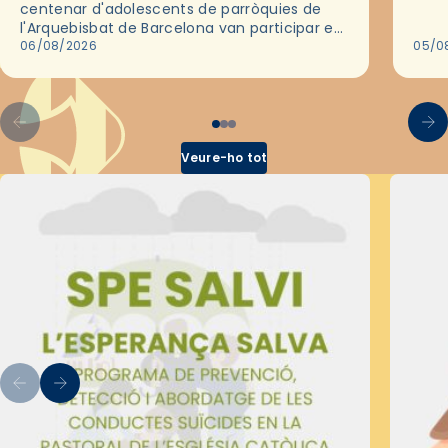
centenar d'adolescents de parròquies de
trav
l'Arquebisbat de Barcelona van participar en
les convivències Be Apostle, organitzades
06/08/2026
05/0
pel Secretariat Diocesà de Pastoral amb…
Veure-ho tot