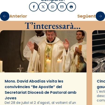
Facebook
X / Twitter
WhatsApp
Email
Imprimir
Anterior
Següent
T’interessarà…
Mons. David Abadías visita les
Cinc
convivències “Be Apostle” del
gaud
L'es
Secretariat Diocesà de Pastoral amb
desc
Joves
comp
Del 28 de juliol al 2 d'agost, al voltant d'un
deix