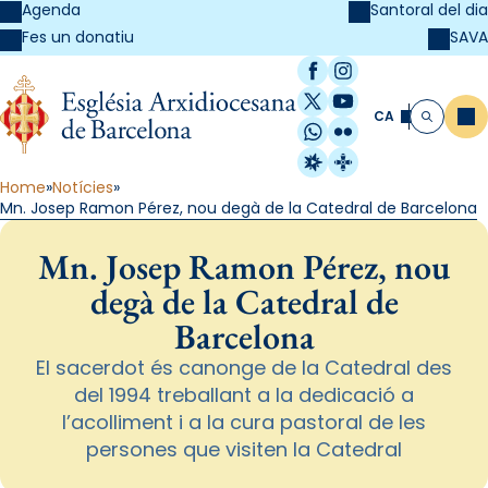
Agenda
Santoral del dia
SAVA
Fes un donatiu
Facebook
Instagram
X / Twitter
YouTube
CA
Me
Cerca
WhatsApp
Flickr
Radio Estel
Catalunya Cristi
Home
Notícies
Mn. Josep Ramon Pérez, nou degà de la Catedral de Barcelona
Mn. Josep Ramon Pérez, nou
degà de la Catedral de
Barcelona
El sacerdot és canonge de la Catedral des
del 1994 treballant a la dedicació a
l’acolliment i a la cura pastoral de les
persones que visiten la Catedral