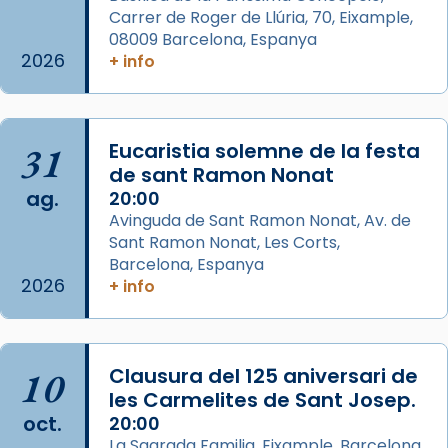
Carrer de Roger de Llúria, 70, Eixample,
Manuel Blanch, amb aire d’òpera
08009 Barcelona, Espanya
italianitzant; s’interpreta per privilegi
2026
+ info
pontifici, amb orquestra i cor, i té una
duració aproximada de tres hores. Després,
processó (recuperada el 1972) al voltant
del temple amb les relíquies de les santes.
31
Eucaristia solemne de la festa
Des de 1985 hi participa també un grup de
de sant Ramon Nonat
ag.
diablesses amb música i ball propis. Festa
20:00
Avinguda de Sant Ramon Nonat, Av. de
gran a Mataró.
Sant Ramon Nonat, Les Corts,
«Si vols saber què és calor, ves per les
Barcelona, Espanya
Santes a Mataró»🥵.
2026
+ info
Photo
View on Facebook
·
Share
10
Clausura del 125 aniversari de
les Carmelites de Sant Josep.
Arquebisbat de Barcelona
oct.
20:00
2 weeks ago
La Sagrada Familia, Eixample, Barcelona,