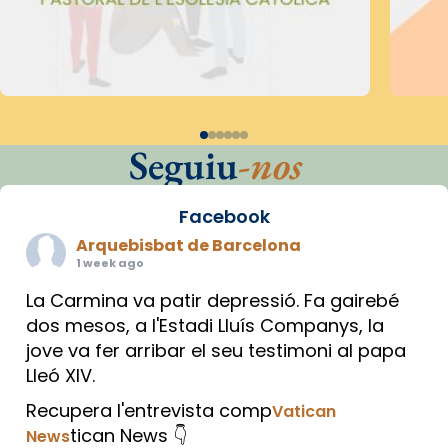
Seguiu
-nos
Facebook
Arquebisbat de Barcelona
1 week ago
La Carmina va patir depressió. Fa gairebé
dos mesos, a l'Estadi Lluís Companys, la
jove va fer arribar el seu testimoni al papa
Lleó XIV.
Recupera l'entrevista comp
Vatican
tican News 👇
News