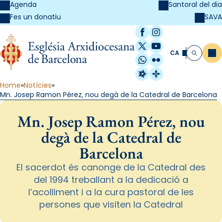
Agenda
Santoral del dia
SAVA
Fes un donatiu
Facebook
Instagram
X / Twitter
YouTube
CA
Me
Cerca
WhatsApp
Flickr
Radio Estel
Catalunya Cristi
Home
Notícies
Mn. Josep Ramon Pérez, nou degà de la Catedral de Barcelona
Mn. Josep Ramon Pérez, nou
degà de la Catedral de
Barcelona
El sacerdot és canonge de la Catedral des
del 1994 treballant a la dedicació a
l’acolliment i a la cura pastoral de les
persones que visiten la Catedral