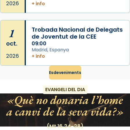
2026
+ info
Santes a Mataró»🥵.
Photo
View on Facebook
·
Share
1
Trobada Nacional de Delegats
de Joventut de la CEE
oct.
09:00
Madrid, Espanya
2026
+ info
Esdeveniments
EVANGELI DEL DIA
Què no donaria l’home
a canvi de la seva vida?
(Mt 16,24-28)