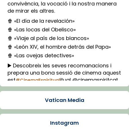
convivència, la vocació i la nostra manera
de mirar els altres.
🍿 «El día de la revelación»
🍿 «Las locas del Obelisco»
🍿 «Viaje al país de los blancos»
🍿 «León XIV, el hombre detrás del Papa»
🍿 «Las ovejas detectives»
▶️ Descobreix les seves recomanacions i
prepara una bona sessió de cinema aquest
est
itual @cinemaspiritcat
#CinemaEspiritual
Imatge: Generada amb IA (OpenAI)
Video
Vatican Media
View on Facebook
·
Share
Instagram
Arquebisbat de Barcelona