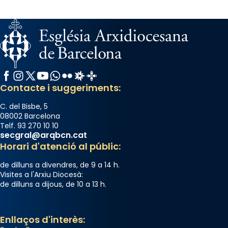
Facebook
Instagram
X / Twitter
YouTube
WhatsApp
Flickr
Radio Estel
Catalunya Cristiana
Contacte i suggeriments:
C. del Bisbe, 5
08002 Barcelona
Telf. 93 270 10 10
secgral@arqbcn.cat
Horari d'atenció al públic:
de dilluns a divendres, de 9 a 14 h.
Visites a l'Arxiu Diocesà:
de dilluns a dijous, de 10 a 13 h.
Enllaços d'interès: