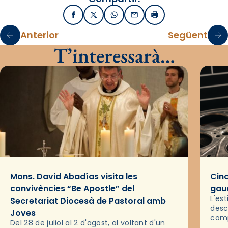
Facebook
X / Twitter
WhatsApp
Email
Imprimir
Anterior
Següent
T’interessarà…
Mons. David Abadías visita les
Cinc
convivències “Be Apostle” del
gaud
L'es
Secretariat Diocesà de Pastoral amb
desc
Joves
comp
Del 28 de juliol al 2 d'agost, al voltant d'un
deix