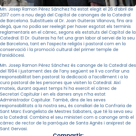
Mn. Josep Ramon Pérez Sánchez ha estat elegit el 26 d’abril de
2017 com a nou degà del Capítol de canonges de la Catedral
de Barcelona. Substitueix al Dr. Joan Guiteras Vilanova, fins ara
degà, que no podia ser reelegit per haver esgotat els terminis
reglamentaris en el càrrec, segons els estatuts del Capítol de la
Catedral. El Dr. Guiteras ha fet una gran labor al servei de la seu
de Barcelona, tant en l’aspecte religiós i pastoral com en la
conservació i la promoció cultural del primer temple de
l’arxidiòcesi.
Mn. Josep Ramon Pérez Sánchez és canonge de la Catedral des
del 1994 i justament des de l’any següent se li va confiar una
responsabilitat ben pastoral: la dedicació a l’acolliment i a la
cura pastoral de les persones que visiten la Catedral. Així
mateix, durant aquest temps hi ha exercit el càrrec de
Secretari Capitular i en els darrers anys n’ha estat
Administrador Capitular. També, dins de les seves
responsabilitats a la nostra seu, és consiliari de la Confraria de
Sant Marc Evangelista de Mestres Sabaters, que té la seva seu
a la Catedral. Combina el seu ministeri com a canonge amb el
càrrec de rector de la parròquia de Santa Agnès i arxiprest de
Sant Gervasi.
Compartir: