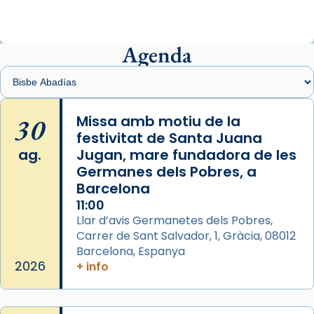
ajuden a alçar la mirada»
Mons. Sergi Gordo, bisbe de Tortosa, ha
presidit aquest 27 de juliol la missa de Les
Agenda
Santes de Mataró.
🔗
tinyurl.com/cvu5jmbk
📸 J. Merino
30
Missa amb motiu de la
festivitat de Santa Juana
Photo
ag.
Jugan, mare fundadora de les
View on Facebook
·
Share
Germanes dels Pobres, a
Barcelona
Arquebisbat de Barcelona
is at Catedral
11:00
de Barcelona.
Llar d’avis Germanetes dels Pobres,
2 weeks ago
Carrer de Sant Salvador, 1, Gràcia, 08012
Aquest dilluns, 27 de juliol, ha tingut lloc la
Barcelona, Espanya
missa d’acció de gràcies en agraïment al
2026
+ info
comitè organitzador de la visita apostòlica
del Sant Pare Lleó XIV a Barcelona, i als