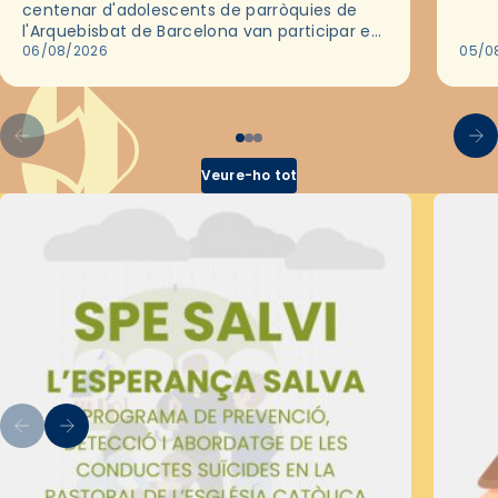
centenar d'adolescents de parròquies de
trav
l'Arquebisbat de Barcelona van participar en
les convivències Be Apostle, organitzades
06/08/2026
05/0
pel Secretariat Diocesà de Pastoral amb…
Veure-ho tot