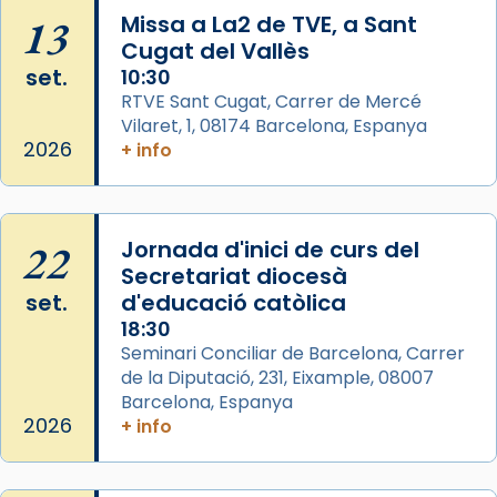
col·laboradors, a la Catedral de Barcelona.
13
Missa a La2 de TVE, a Sant
L’arquebisbe de Barcelona, el cardenal Joan
Cugat del Vallès
Josep Omella, ha presidit la missa i l’ha
set.
10:30
concelebrat el bisbe auxiliar de Barcelona,
RTVE Sant Cugat, Carrer de Mercé
Mons. David Abadías.
Vilaret, 1, 08174 Barcelona, Espanya
2026
+ info
📸 Dr. G. Simón
Photo
View on Facebook
·
Share
22
Jornada d'inici de curs del
Secretariat diocesà
Arquebisbat de Barcelona
set.
d'educació catòlica
2 weeks ago
18:30
Seminari Conciliar de Barcelona, Carrer
Memòria de les santes Juliana i
de la Diputació, 231, Eixample, 08007
Semproniana, verges i màrtirs.
Barcelona, Espanya
Acompanyant la història de sant Cugat, a
2026
+ info
partir de l’Edat Mitjana sorgeix la tradició
que les santes Juliana (“relatiu a Júlia”) i