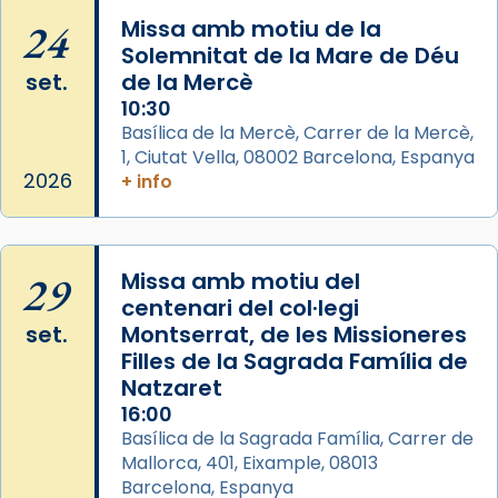
Semproniana (“relatiu a Semprònia =
24
Missa amb motiu de la
eterna”) són deixebles seves. I l’any 1667, el
Solemnitat de la Mare de Déu
frare Joan Gaspar Roig, afirma en una obra
set.
de la Mercè
que les santes són filles de l’antiga Iluro.
10:30
Mataró en reivindicarà les relíquies fins que
Basílica de la Mercè, Carrer de la Mercè,
les aconseguirà el 1772. L’ofici que es canta
1, Ciutat Vella, 08002 Barcelona, Espanya
a la “Missa de les Santes” (“Missa de
2026
+ info
Glòria”) fou composta el 1848 per Mn.
Manuel Blanch, amb aire d’òpera
italianitzant; s’interpreta per privilegi
29
Missa amb motiu del
pontifici, amb orquestra i cor, i té una
centenari del col·legi
duració aproximada de tres hores. Després,
set.
Montserrat, de les Missioneres
processó (recuperada el 1972) al voltant
Filles de la Sagrada Família de
del temple amb les relíquies de les santes.
Natzaret
Des de 1985 hi participa també un grup de
16:00
diablesses amb música i ball propis. Festa
Basílica de la Sagrada Família, Carrer de
gran a Mataró.
Mallorca, 401, Eixample, 08013
Barcelona, Espanya
«Si vols saber què és calor, ves per les