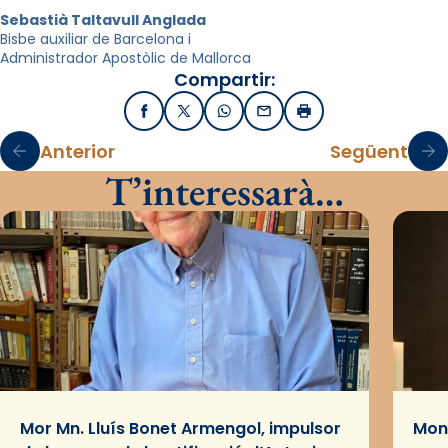
Sebastià Taltavull Anglada
Bisbe auxiliar de Barcelona i
Administrador Apostòlic de Mallorca
Compartir:
Facebook
X / Twitter
WhatsApp
Email
Imprimir
Anterior
Següent
T’interessarà…
Mor Mn. Lluís Bonet Armengol, impulsor
Mons