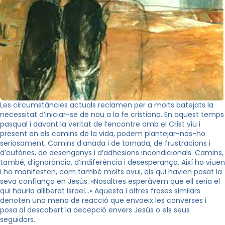
Les circumstàncies actuals reclamen per a molts batejats la
necessitat d’iniciar-se de nou a la fe cristiana. En aquest temps
pasqual i davant la veritat de l’encontre amb el Crist viu i
present en els camins de la vida, podem plantejar-nos-ho
seriosament. Camins d’anada i de tornada, de frustracions i
d’eufòries, de desenganys i d’adhesions incondicionals. Camins,
també, d’ignorància, d’indiferència i desesperança. Així ho viuen
i ho manifesten, com també molts avui, els qui havien posat la
seva confiança en Jesús: «Nosaltres esperàvem que ell seria el
qui hauria alliberat Israel…» Aquesta i altres frases similars
denoten una mena de reacció que envaeix les converses i
posa al descobert la decepció envers Jesús o els seus
seguidors.