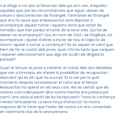
Cal afegir a tot això el fenomen dels qui se’n van, d’aquells i
aquelles que, per les circumstàncies que siguin, deixen de
creure o desconnecten de l’Evangeli. Tanmateix és l’Evangeli
que ens fa veure que el Ressuscitat està disposat a
acompanyar aquest home i aquesta dona que estan de
tornada i que han perdut el rumb de la seva vida. Qui ha de
deixar-se acompanyar? Qui, en nom de Crist i de l’Església, vol
acompanyar i ajudar d’altres a iniciar de nou el trajecte de
retorn i ajudar a tornar a començar? No és aquest el camí que
hem de fer al costat dels joves, quan n’hi ha tants que cerquen
i esperen silenciosament que algú els aculli i els dirigeixi la
paraula?
Quan el Senyor es posa a caminar al costat dels dos deixebles
que van a Emmaús, els ofereix la possibilitat de recapacitar i
descobrir qui és ell i què ha succeït. És la raó per la qual
moments després reconeixeran el canvi que el Senyor
Ressuscitat ha operat en els seus cors: «No és veritat que els
nostres cors s’abrusaven dins nostre mentre ens parlava pel
camí i ens obria el sentit de les Escriptures?» Torna la confiança
i reneix l’entusiasme. La seva força d’atracció i la nostra
resposta de fe faran que l’ardor del nostre cor ens converteixi
en testimonis vius de la seva persona.