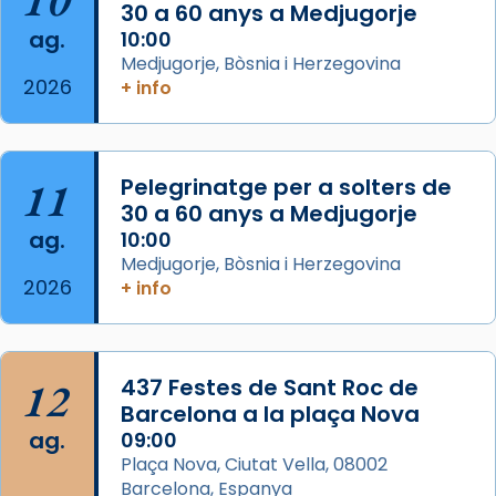
10
missa d’acció de gràcies en agraïment al
30 a 60 anys a Medjugorje
ag.
comitè organitzador de la visita apostòlica
10:00
Medjugorje, Bòsnia i Herzegovina
del Sant Pare Lleó XIV a Barcelona, i als
2026
+ info
col·laboradors, a la Catedral de Barcelona.
L’arquebisbe de Barcelona, el cardenal Joan
Josep Omella, ha presidit la missa i l’ha
11
Pelegrinatge per a solters de
concelebrat el bisbe auxiliar de Barcelona,
30 a 60 anys a Medjugorje
Mons. David Abadías.
ag.
10:00
📸 Dr. G. Simón
Medjugorje, Bòsnia i Herzegovina
2026
+ info
Photo
View on Facebook
·
Share
12
437 Festes de Sant Roc de
Arquebisbat de Barcelona
2 weeks ago
Barcelona a la plaça Nova
ag.
09:00
Memòria de les santes Juliana i
Plaça Nova, Ciutat Vella, 08002
Semproniana, verges i màrtirs.
Barcelona, Espanya