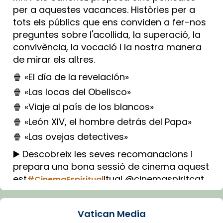
per a aquestes vacances. Històries per a
tots els públics que ens conviden a fer-nos
preguntes sobre l'acollida, la superació, la
convivència, la vocació i la nostra manera
de mirar els altres.
🍿 «El día de la revelación»
🍿 «Las locas del Obelisco»
🍿 «Viaje al país de los blancos»
🍿 «León XIV, el hombre detrás del Papa»
🍿 «Las ovejas detectives»
▶️ Descobreix les seves recomanacions i
prepara una bona sessió de cinema aquest
est
itual @cinemaspiritcat
#CinemaEspiritual
Imatge: Generada amb IA (OpenAI)
Video
Vatican Media