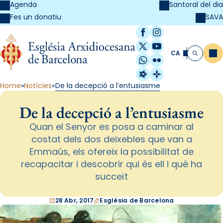
Agenda
Santoral del dia
SAVA
Fes un donatiu
Facebook
Instagram
X / Twitter
YouTube
CA
Me
Cerca
WhatsApp
Flickr
Radio Estel
Catalunya Cristi
Home
Notícies
De la decepció a l’entusiasme
De la decepció a l’entusiasme
Quan el Senyor es posa a caminar al
costat dels dos deixebles que van a
Emmaús, els ofereix la possibilitat de
recapacitar i descobrir qui és ell i què ha
succeït
28 Abr, 2017
Església de Barcelona