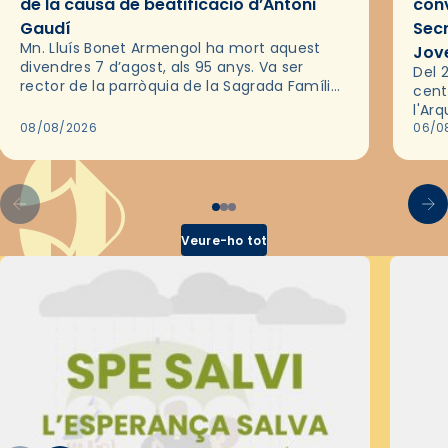
de la causa de beatificació d’Antoni
conv
Gaudí
Sec
Mn. Lluís Bonet Armengol ha mort aquest
Jov
divendres 7 d’agost, als 95 anys. Va ser
Del 2
rector de la parròquia de la Sagrada Família
cent
de Barcelona durant 25 anys, entre 1993 i
l'Ar
2018,…
08/08/2026
les 
06/0
pel 
Veure-ho tot