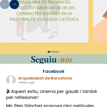
Seguiu
-nos
Facebook
Arquebisbat de Barcelona
4 days ago
🎬 Aquest estiu, cinema per gaudir i també
per reflexionar!
Mn. Peio Sánchez proposa cinc pel·lícules