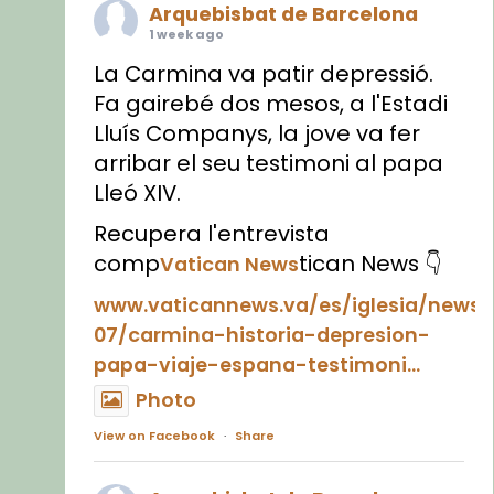
Arquebisbat de Barcelona
1 week ago
La Carmina va patir depressió.
Fa gairebé dos mesos, a l'Estadi
Lluís Companys, la jove va fer
arribar el seu testimoni al papa
Lleó XIV.
Recupera l'entrevista
comp
tican News 👇
Vatican News
www.vaticannews.va/es/iglesia/news
07/carmina-historia-depresion-
papa-viaje-espana-testimoni...
Photo
View on Facebook
·
Share