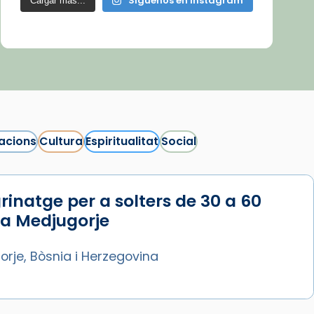
Síguenos en Instagram
Cargar más...
acions
Cultura
Espiritualitat
Social
rinatge per a solters de 30 a 60
 a Medjugorje
rje, Bòsnia i Herzegovina