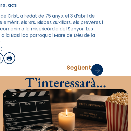
ro, acs
 Crist, a l’edat de 75 anys, el 3 d’abril de
emèrit, els Srs. Bisbes auxiliars, els preveres i
encomanin a la misericòrdia del Senyor. Les
., a la Basílica parroquial Mare de Déu de la
.
:
sApp
mail
Imprimir
Següent
T’interessarà…