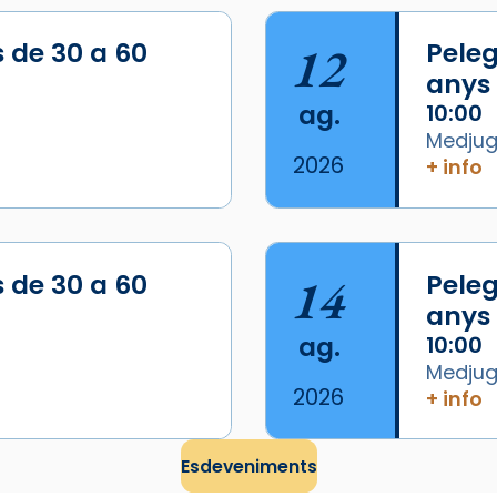
s de 30 a 60
12
Peleg
anys
ag.
10:00
Medjugo
2026
+ info
s de 30 a 60
14
Peleg
anys
ag.
10:00
Medjugo
2026
+ info
Esdeveniments