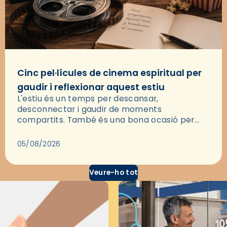
Cinc pel·lícules de cinema espiritual per
gaudir i reflexionar aquest estiu
L'estiu és un temps per descansar,
desconnectar i gaudir de moments
compartits. També és una bona ocasió per
deixar-se portar per una bona història i, a
través del cinema, reflexionar sobre les…
05/08/2026
Veure-ho tot