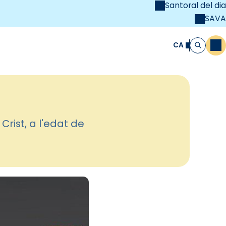
Santoral del dia
SAVA
el
unya Cristiana
CA
M
Cerca
rist, a l'edat de