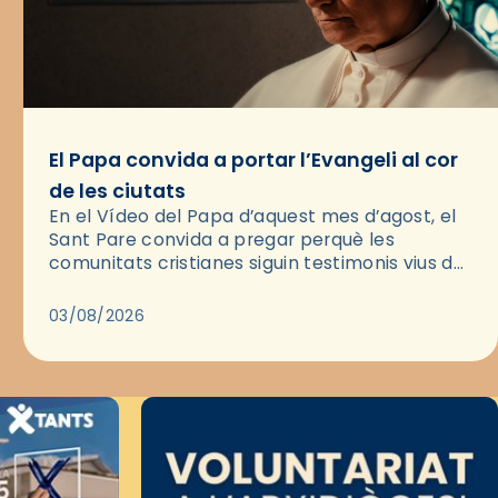
El Papa convida a portar l’Evangeli al cor
de les ciutats
En el Vídeo del Papa d’aquest mes d’agost, el
Sant Pare convida a pregar perquè les
comunitats cristianes siguin testimonis vius de
l’Evangeli enmig de les ciutats. A través d’una
pregària, el…
03/08/2026