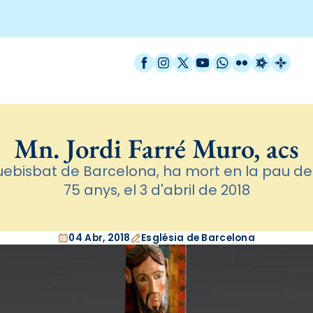
Facebook
Instagram
X / Twitter
YouTube
WhatsApp
Flickr
Radio Est
Catal
Mn. Jordi Farré Muro, acs
uebisbat de Barcelona, ha mort en la pau de C
75 anys, el 3 d'abril de 2018
04 Abr, 2018
Església de Barcelona