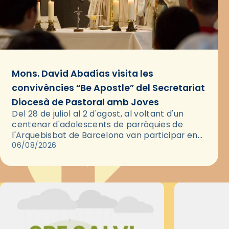
Mons. David Abadías visita les
convivències “Be Apostle” del Secretariat
Diocesà de Pastoral amb Joves
Del 28 de juliol al 2 d'agost, al voltant d'un
centenar d'adolescents de parròquies de
l'Arquebisbat de Barcelona van participar en
les convivències Be Apostle, organitzades pel
06/08/2026
Secretariat Diocesà de Pastoral amb…