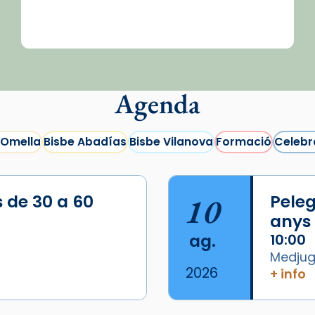
Agenda
 Omella
Bisbe Abadías
Bisbe Vilanova
Formació
Celebr
s de 30 a 60
10
Peleg
anys
ag.
10:00
Medjugo
2026
+ info