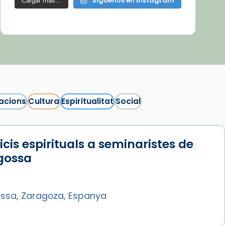
Síguenos en Instagram
Cargar más...
acions
Cultura
Espiritualitat
Social
icis espirituals a seminaristes de
gossa
ssa, Zaragoza, Espanya