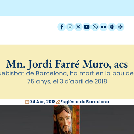
Facebook
Instagram
X / Twitter
YouTube
WhatsApp
Flickr
Radio Est
Catal
Mn. Jordi Farré Muro, acs
uebisbat de Barcelona, ha mort en la pau de C
75 anys, el 3 d'abril de 2018
04 Abr, 2018
Església de Barcelona