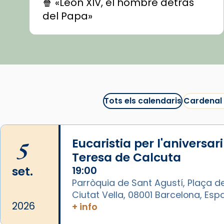
🍿 «León XIV, el hombre detrás
del Papa»
🍿 «Las ovejas detectives»
▶️ Descobreix les seves
recomanacions i prepara una
bona sessió de cinema aquest
est
itual
#CinemaEspiritual
Tots els calendaris
Cardenal
@cinemaspiritcat
Imatge: Generada amb IA
(OpenAI)
5
Eucaristia per l'aniversar
Video
Teresa de Calcuta
set.
19:00
View on Facebook
·
Share
Parròquia de Sant Agustí, Plaça de
Ciutat Vella, 08001 Barcelona, Es
Arquebisbat de Barcelona
2026
+ info
1 week ago