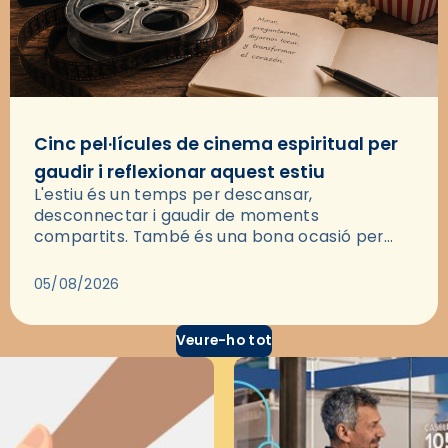
Cinc pel·lícules de cinema espiritual per
gaudir i reflexionar aquest estiu
L'estiu és un temps per descansar,
desconnectar i gaudir de moments
compartits. També és una bona ocasió per
deixar-se portar per una bona història i, a
través del cinema, reflexionar sobre les…
05/08/2026
Veure-ho tot