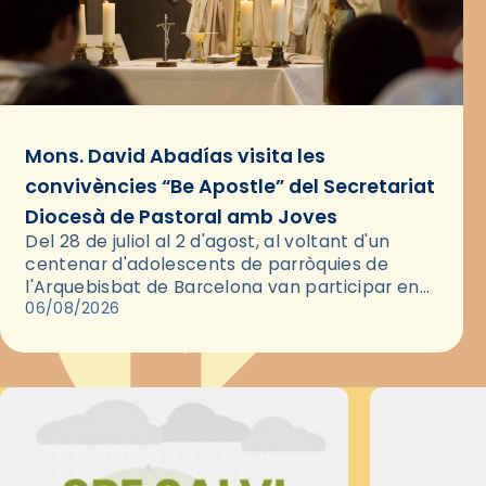
Mons. David Abadías visita les
convivències “Be Apostle” del Secretariat
Diocesà de Pastoral amb Joves
Del 28 de juliol al 2 d'agost, al voltant d'un
centenar d'adolescents de parròquies de
l'Arquebisbat de Barcelona van participar en
les convivències Be Apostle, organitzades pel
06/08/2026
Secretariat Diocesà de Pastoral amb…