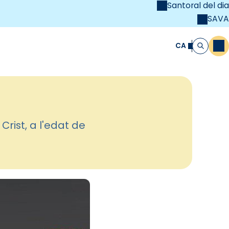
Santoral del dia
SAVA
el
unya Cristiana
CA
M
Cerca
rist, a l'edat de