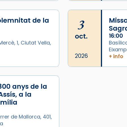
lemnitat de la
3
Missa
Sagr
oct.
16:00
ercè, 1, Ciutat Vella,
Basílic
Eixamp
2026
+ info
/2026-
800 anys de la
ssís, a la
amília
rrer de Mallorca, 401,
ya