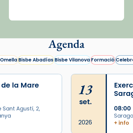
Agenda
 Omella
Bisbe Abadías
Bisbe Vilanova
Formació
Celebr
i de la Mare
13
Exerc
Sara
set.
08:00
 Sant Agustí, 2,
panya
Sarago
2026
+ info