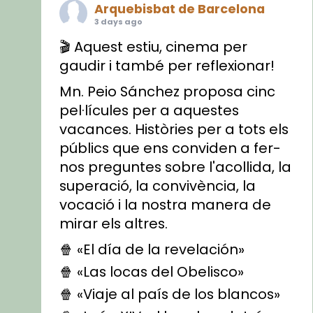
Arquebisbat de Barcelona
3 days ago
🎬 Aquest estiu, cinema per
gaudir i també per reflexionar!
Mn. Peio Sánchez proposa cinc
pel·lícules per a aquestes
vacances. Històries per a tots els
públics que ens conviden a fer-
nos preguntes sobre l'acollida, la
superació, la convivència, la
vocació i la nostra manera de
mirar els altres.
🍿 «El día de la revelación»
🍿 «Las locas del Obelisco»
🍿 «Viaje al país de los blancos»