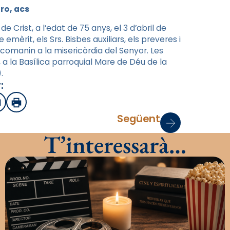
ro, acs
 Crist, a l’edat de 75 anys, el 3 d’abril de
emèrit, els Srs. Bisbes auxiliars, els preveres i
encomanin a la misericòrdia del Senyor. Les
., a la Basílica parroquial Mare de Déu de la
.
:
sApp
mail
Imprimir
Següent
T’interessarà…