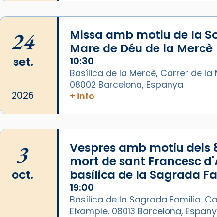
La Carmina va patir depressió.
Fa gairebé dos mesos, a l'Estadi
Lluís Companys, la jove va fer
24
Missa amb motiu de la So
arribar el seu testimoni al papa
Mare de Déu de la Mercè
Lleó XIV.
set.
10:30
Recupera l'entrevista
Basílica de la Mercè, Carrer de la M
comp
tican News 👇
Vatican News
08002 Barcelona, Espanya
2026
+ info
www.vaticannews.va/es/iglesia/news
07/carmina-historia-depresion-
papa-viaje-espana-testimoni...
Photo
3
Vespres amb motiu dels 
mort de sant Francesc d'A
View on Facebook
·
Share
oct.
basílica de la Sagrada F
19:00
Arquebisbat de Barcelona
2 weeks ago
Basílica de la Sagrada Família, Ca
Eixample, 08013 Barcelona, Espan
«Avui les santes Juliana i