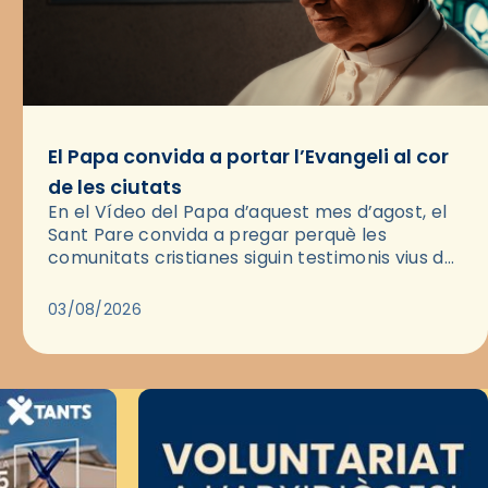
El Papa convida a portar l’Evangeli al cor
de les ciutats
En el Vídeo del Papa d’aquest mes d’agost, el
Sant Pare convida a pregar perquè les
comunitats cristianes siguin testimonis vius de
l’Evangeli enmig de les ciutats. A través d’una
pregària, el…
03/08/2026