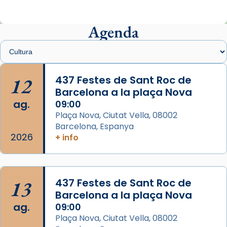
Mons. Sergi Gordo, bisbe de Tortosa, ha
presidit aquest 27 de juliol la missa de Les
Agenda
Santes de Mataró.
🔗
tinyurl.com/cvu5jmbk
📸 J. Merino
12
437 Festes de Sant Roc de
Barcelona a la plaça Nova
Photo
ag.
09:00
View on Facebook
·
Share
Plaça Nova, Ciutat Vella, 08002
Barcelona, Espanya
Arquebisbat de Barcelona
2026
is at Catedral
+ info
de Barcelona.
2 weeks ago
Aquest dilluns, 27 de juliol, ha tingut lloc la
13
437 Festes de Sant Roc de
missa d’acció de gràcies en agraïment al
Barcelona a la plaça Nova
comitè organitzador de la visita apostòlica
ag.
09:00
del Sant Pare Lleó XIV a Barcelona, i als
Plaça Nova, Ciutat Vella, 08002
col·laboradors, a la Catedral de Barcelona.