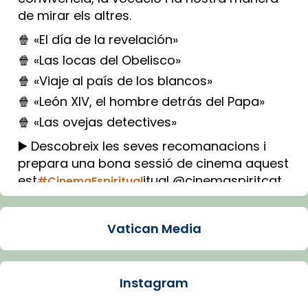
de mirar els altres.
🍿 «El día de la revelación»
🍿 «Las locas del Obelisco»
🍿 «Viaje al país de los blancos»
🍿 «León XIV, el hombre detrás del Papa»
🍿 «Las ovejas detectives»
▶️ Descobreix les seves recomanacions i
prepara una bona sessió de cinema aquest
est
itual @cinemaspiritcat
#CinemaEspiritual
Imatge: Generada amb IA (OpenAI)
Video
Vatican Media
View on Facebook
·
Share
Instagram
Arquebisbat de Barcelona
1 week ago