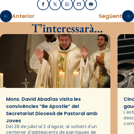
Facebook
X / Twitter
WhatsApp
Email
Imprimir
Anterior
Següent
T’interessarà…
Mons. David Abadías visita les
Cinc
convivències “Be Apostle” del
gaud
L'es
Secretariat Diocesà de Pastoral amb
desc
Joves
comp
Del 28 de juliol al 2 d'agost, al voltant d'un
deix
centenar d'adolescents de parròquies de