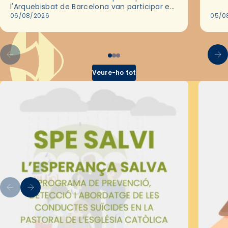
trav
l'Arquebisbat de Barcelona van participar en
les convivències Be Apostle, organitzades
06/08/2026
05/0
pel Secretariat Diocesà de Pastoral amb…
Veure-ho tot