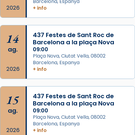
Barcelona, Espanya
L’arquebisbe de Barcelona, el cardenal Joan
2026
+ info
Josep Omella, ha presidit la missa i l’ha
concelebrat el bisbe auxiliar de Barcelona,
Mons. David Abadías.
14
437 Festes de Sant Roc de
📸 Dr. G. Simón
Barcelona a la plaça Nova
ag.
09:00
Photo
Plaça Nova, Ciutat Vella, 08002
View on Facebook
·
Share
Barcelona, Espanya
2026
+ info
Arquebisbat de Barcelona
2 weeks ago
Memòria de les santes Juliana i
15
437 Festes de Sant Roc de
Semproniana, verges i màrtirs.
Barcelona a la plaça Nova
ag.
09:00
Acompanyant la història de sant Cugat, a
Plaça Nova, Ciutat Vella, 08002
partir de l’Edat Mitjana sorgeix la tradició
Barcelona, Espanya
que les santes Juliana (“relatiu a Júlia”) i
2026
+ info
Semproniana (“relatiu a Semprònia =