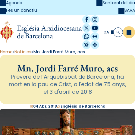
Agenda
Santoral del dia
SAVA
Fes un donatiu
Facebook
Instagram
X / Twitter
YouTube
CA
Me
Cerca
WhatsApp
Flickr
Radio Estel
Catalunya Cristi
Home
Notícies
Mn. Jordi Farré Muro, acs
Mn. Jordi Farré Muro, acs
Prevere de l’Arquebisbat de Barcelona, ha
mort en la pau de Crist, a l'edat de 75 anys,
el 3 d'abril de 2018
04 Abr, 2018
Església de Barcelona