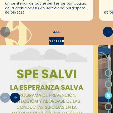
ocas
un centenar de adolescentes de parroquias
histo
de la Archidiócesis de Barcelona participaron
sobr
en las convivencias Be Apostle, organizadas
06/08/2026
05/0
por el Secretariado Diocesano…
Ver todo