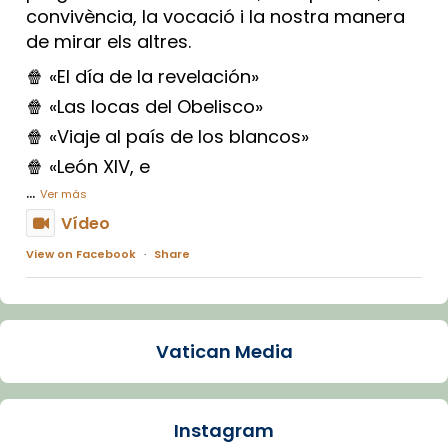
convivència, la vocació i la nostra manera
de mirar els altres.
🍿 «El día de la revelación»
🍿 «Las locas del Obelisco»
🍿 «Viaje al país de los blancos»
🍿 «León XIV, e
...
Ver más
Vídeo
View on Facebook
·
Share
Arquebisbat de Barcelona
1 week ago
Vatican Media
La Carmina va patir depressió. Fa gairebé
dos mesos, a l'Estadi Lluís Companys, la
jove va fer arribar el seu testimoni al papa
Instagram
Lleó XIV.