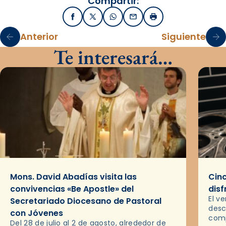
Compartir:
Facebook
X / Twitter
WhatsApp
Email
Imprimir
Anterior
Siguiente
Te interesará…
Mons. David Abadías visita las
Cinc
convivencias «Be Apostle» del
disf
El v
Secretariado Diocesano de Pastoral
desc
con Jóvenes
comp
Del 28 de julio al 2 de agosto, alrededor de