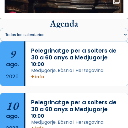
🔗
tinyurl.com/cvu5jmbk
📸 J. Merino
Agenda
Foto
View on Facebook
·
Share
Arquebisbat de Barcelona
is at Catedral
9
Pelegrinatge per a solters de
de Barcelona.
30 a 60 anys a Medjugorje
2 weeks ago
ago.
10:00
Aquest dilluns, 27 de juliol, ha tingut lloc la
Medjugorje, Bòsnia i Herzegovina
missa d’acció de gràcies en agraïment al
2026
+ info
comitè organitzador de la visita apostòlica
del Sant Pare Lleó XIV a Barcelona, i als
col·laboradors, a la Catedral de Barcelona.
10
Pelegrinatge per a solters de
L’arquebisbe de Barcelona, el cardenal Joan
30 a 60 anys a Medjugorje
Josep Omella, ha presidit la missa i l’ha
ago.
10:00
concelebrat el bisbe auxiliar de Barcelona,
Medjugorje, Bòsnia i Herzegovina
Mons. David Abadías.