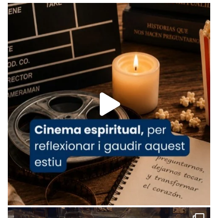
Recupera l'entrevista comp
Vatican
tican News 👇
News
www.vaticannews.va/es/iglesia/news/2026-
07/carmina-historia-depresion-papa-viaje-
espana-testimoni...
Foto
View on Facebook
·
Share
Arquebisbat de Barcelona
2 weeks ago
«Avui les santes Juliana i Semproniana ens
ajuden a alçar la mirada»
Mons. Sergi Gordo, bisbe de Tortosa, ha
presidit aquest 27 de juliol la missa de Les
Santes de Mataró.