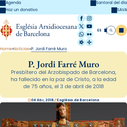
Agenda
Santoral del día
SAVA
Haz un donativo
Facebook
Instagram
X / Twitter
YouTube
ES
Me
Buscar
WhatsApp
Flickr
Radio Estel
Catalunya Cristi
Home
Noticias
P. Jordi Farré Muro
P. Jordi Farré Muro
Presbítero del Arzobispado de Barcelona,
ha fallecido en la paz de Cristo, a la edad
de 75 años, el 3 de abril de 2018
04 Abr, 2018
Església de Barcelona