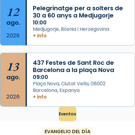
...
Ver más
12
Pelegrinatge per a solters de
Foto
30 a 60 anys a Medjugorje
ago.
10:00
View on Facebook
·
Share
Medjugorje, Bòsnia i Herzegovina
2026
+ info
13
437 Festes de Sant Roc de
Barcelona a la plaça Nova
ago.
09:00
Plaça Nova, Ciutat Vella, 08002
Barcelona, Espanya
2026
+ info
Eventos
EVANGELIO DEL DÍA