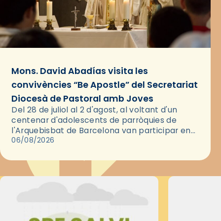
Mons. David Abadías visita les
convivències “Be Apostle” del Secretariat
Diocesà de Pastoral amb Joves
Del 28 de juliol al 2 d'agost, al voltant d'un
centenar d'adolescents de parròquies de
l'Arquebisbat de Barcelona van participar en
les convivències Be Apostle, organitzades pel
06/08/2026
Secretariat Diocesà de Pastoral amb…