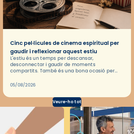
Cinc pel·lícules de cinema espiritual per
gaudir i reflexionar aquest estiu
L'estiu és un temps per descansar,
desconnectar i gaudir de moments
compartits. També és una bona ocasió per
deixar-se portar per una bona història i, a
través del cinema, reflexionar sobre les…
05/08/2026
Veure-ho tot