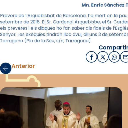
Mn. Enric Sánchez T
Prevere de l’Arquebisbat de Barcelona, ha mort en la pau de
setembre de 2018. El Sr. Cardenal Arquebisbe, el Sr. Carden
els preveres i els diaques ho fan saber als fidels de l’Esgl
Senyor. Les exèquies tindran lloc avui, dilluns 3 de setembre
Tarragona (Pla de la Seu, s/n, Tarragona).
Compartir
Facebook
X / Twitter
What
E
Anterior