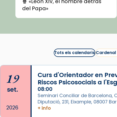
🍿 «León XIV, el hombre detrás
del Papa»
🍿 «Las ovejas detectives»
▶️ Descobreix les seves
recomanacions i prepara una
bona sessió de cinema aquest
est
itual
#CinemaEspiritual
Tots els calendaris
Cardenal
@cinemaspiritcat
Imatge: Generada amb IA
(OpenAI)
19
Curs d'Orientador en Pre
Video
Riscos Psicosocials a l'Es
set.
08:00
View on Facebook
·
Share
Seminari Conciliar de Barcelona, C
Diputació, 231, Eixample, 08007 B
Arquebisbat de Barcelona
2026
+ info
1 week ago