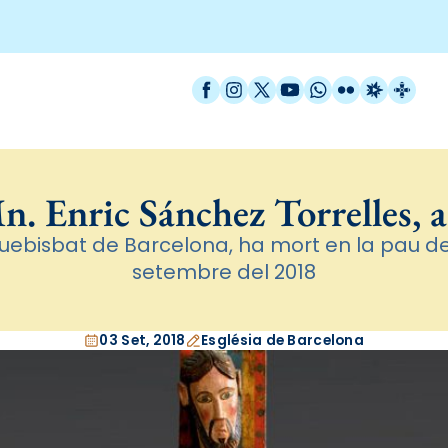
Facebook
Instagram
X / Twitter
YouTube
WhatsApp
Flickr
Radio Est
Catal
n. Enric Sánchez Torrelles, a
uebisbat de Barcelona, ha mort en la pau de 
setembre del 2018
03 Set, 2018
Església de Barcelona