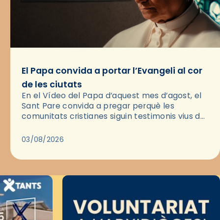
El Papa convida a portar l’Evangeli al cor
de les ciutats
En el Vídeo del Papa d’aquest mes d’agost, el
Sant Pare convida a pregar perquè les
comunitats cristianes siguin testimonis vius de
l’Evangeli enmig de les ciutats. A través d’una
pregària, el…
03/08/2026