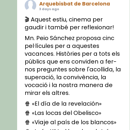
Arquebisbat de Barcelona
3 days ago
🎬 Aquest estiu, cinema per
gaudir i també per reflexionar!
Mn. Peio Sánchez proposa cinc
pel·lícules per a aquestes
vacances. Històries per a tots els
públics que ens conviden a fer-
nos preguntes sobre l'acollida, la
superació, la convivència, la
vocació i la nostra manera de
mirar els altres.
🍿 «El día de la revelación»
🍿 «Las locas del Obelisco»
🍿 «Viaje al país de los blancos»