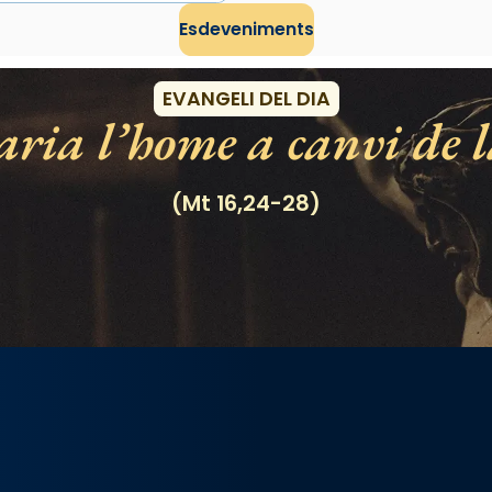
Esdeveniments
EVANGELI DEL DIA
ria l’home a canvi de l
(Mt 16,24-28)
/2026-