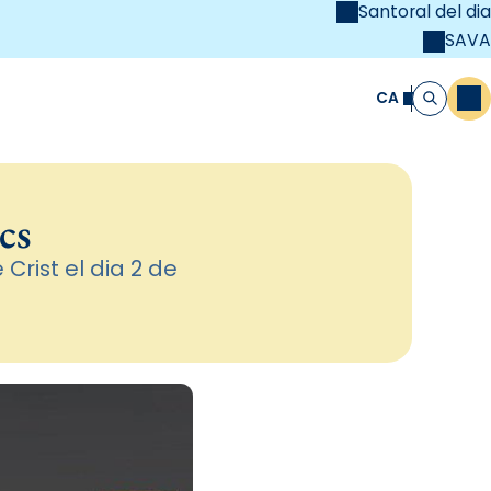
Santoral del dia
SAVA
el
unya Cristiana
CA
M
Cerca
cs
Crist el dia 2 de