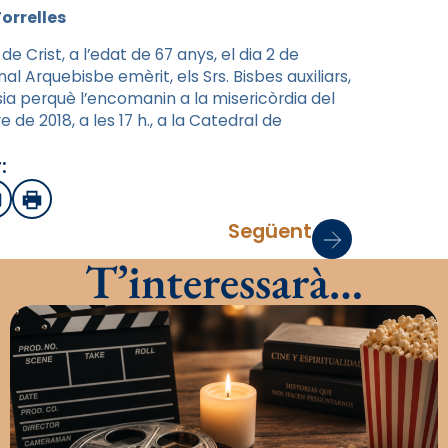
orrelles
 Crist, a l’edat de 67 anys, el dia 2 de
al Arquebisbe emèrit, els Srs. Bisbes auxiliars,
ésia perquè l’encomanin a la misericòrdia del
 de 2018, a les 17 h., a la Catedral de
:
sApp
mail
Imprimir
Següent
T’interessarà…