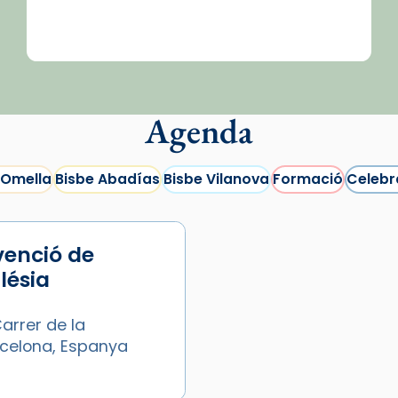
Agenda
 Omella
Bisbe Abadías
Bisbe Vilanova
Formació
Celebr
venció de
glésia
arrer de la
arcelona, Espanya