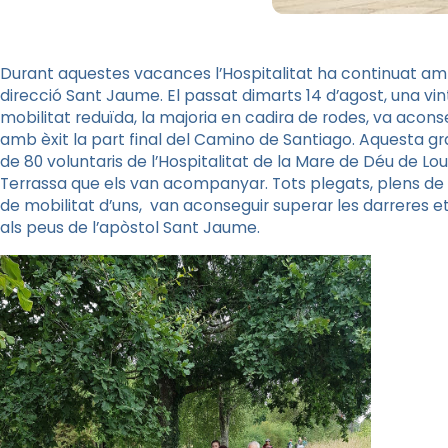
Durant aquestes vacances l’Hospitalitat ha continuat am
direcció Sant Jaume. El passat dimarts 14 d’agost, una 
mobilitat reduïda, la majoria en cadira de rodes, va acons
amb èxit la part final del Camino de Santiago. Aquesta gra
de 80 voluntaris de l’Hospitalitat de la Mare de Déu de Lo
Terrassa que els van acompanyar. Tots plegats, plens de sol
de mobilitat d’uns, van aconseguir superar les darreres et
als peus de l’apòstol Sant Jaume.