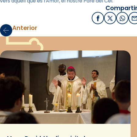
vers aquell que és l’Amor, el nostre Pare del Cel.
Compartir
Facebook
X / Twitter
What
E
Anterior