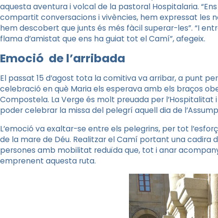
aquesta aventura i volcal de la pastoral Hospitalaria. “En
compartit conversacions i vivències, hem expressat les nos
hem descobert que junts és més fàcil superar-les”. “I ent
flama d’amistat que ens ha guiat tot el Camí”, afegeix.
Emoció de l’arribada
El passat 15 d’agost tota la comitiva va arribar, a punt per
celebració en què Maria els esperava amb els braços obe
Compostela. La Verge és molt preuada per l’Hospitalitat i 
poder celebrar la missa del pelegrí aquell dia de l’Assump
L’emoció va exaltar-se entre els pelegrins, per tot l’esforç
de la mare de Déu. Realitzar el Camí portant una cadira de
persones amb mobilitat reduïda que, tot i anar acompan
emprenent aquesta ruta.