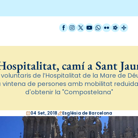
Facebook
Instagram
X / Twitter
YouTube
WhatsApp
Flickr
Radio Est
Catal
Hospitalitat, camí a Sant Ja
voluntaris de l’Hospitalitat de la Mare de D
intena de persones amb mobilitat reduïda
d'obtenir la "Compostelana"
04 Set, 2018
Església de Barcelona