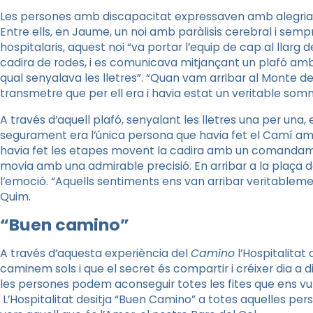
Les persones amb discapacitat expressaven amb alegria i
Entre ells, en Jaume, un noi amb paràlisis cerebral i sem
hospitalaris, aquest noi “va portar l’equip de cap al llarg 
cadira de rodes, i es comunicava mitjançant un plafó amb l
qual senyalava les lletres”. “Quan vam arribar al Monte de
transmetre que per ell era i havia estat un veritable somni
A través d’aquell plafó, senyalant les lletres una per una,
segurament era l’única persona que havia fet el Camí am
havia fet les etapes movent la cadira amb un comandamen
movia amb una admirable precisió. En arribar a la plaça 
l’emoció. “Aquells sentiments ens van arribar veritablement
Quim.
“Buen camino”
A través d’aquesta experiència del
Camino
l’Hospitalitat
caminem sols i que el secret és compartir i créixer dia 
les persones podem aconseguir totes les fites que ens vu
L’Hospitalitat desitja “Buen Camino” a totes aquelles per