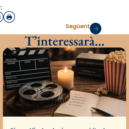
:
sApp
mail
Imprimir
Següent
T’interessarà…