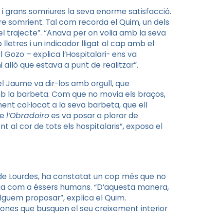
 grans somriures la seva enorme satisfacció.
pre somrient. Tal com recorda el Quim, un dels
del trajecte”. “Anava per on volia amb la seva
letres i un indicador lligat al cap amb el
l Gozo – explica l’Hospitalari- ens va
 allò que estava a punt de realitzar”.
 el Jaume va dir-los amb orgull, que
b la barbeta. Com que no movia els braços,
t col·locat a la seva barbeta, que ell
de
l’Obradoiro
es va posar a plorar de
 al cor de tots els hospitalaris”, exposa el
 de Lourdes, ha constatat un cop més que no
a dia com a éssers humans. “D’aquesta manera,
lguem proposar”, explica el Quim.
sones que busquen el seu creixement interior