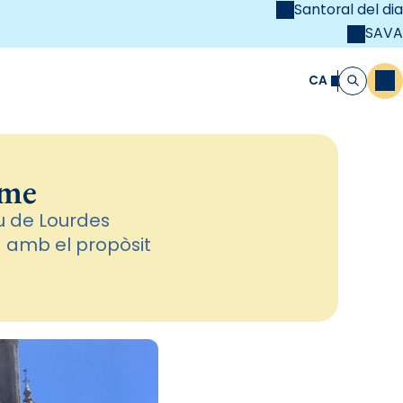
Santoral del dia
SAVA
el
unya Cristiana
CA
M
Cerca
ume
éu de Lourdes
 amb el propòsit