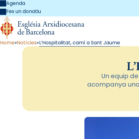
Agenda
Fes un donatiu
Home
Notícies
L’Hospitalitat, camí a Sant Jaume
L’
Un equip de 
acompanya una v