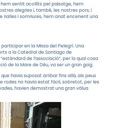
s hem sentit acollits pel paisatge, hem
tres alegries i, també, les nostres pors, i
re rialles i somriures, hem anat encenent una
 participar en la Missa del Pelegrí. Una
rts a la Catedral de Santiago de
“estàndard de l’associació”, per la qual cosa
ció de la Mare de Déu, va ser un gran goig.
 que havia suposat arribar fins allà, als peus
 rodes no havia estat fàcil, sobretot, per les
yades, havien demostrat una gran vàlua