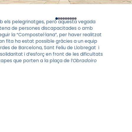
b els pelegrinatges, però aquesta vegada
vintena de persones discapacitades o amb
eguir la “Compostel·lana”, per haver realitzat
n fita ha estat possible gràcies a un equip
urdes de Barcelona, Sant Feliu de Llobregat i
idaritat i d’esforç en front de les dificultats
apes que porten a la plaça de l’
Obradoiro