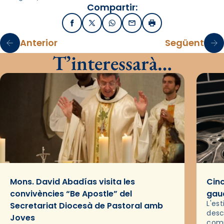
Compartir:
Facebook
X / Twitter
WhatsApp
Email
Imprimir
Anterior
Següent
T’interessarà…
Mons. David Abadías visita les
Cinc
convivències “Be Apostle” del
gaud
L'es
Secretariat Diocesà de Pastoral amb
desc
Joves
comp