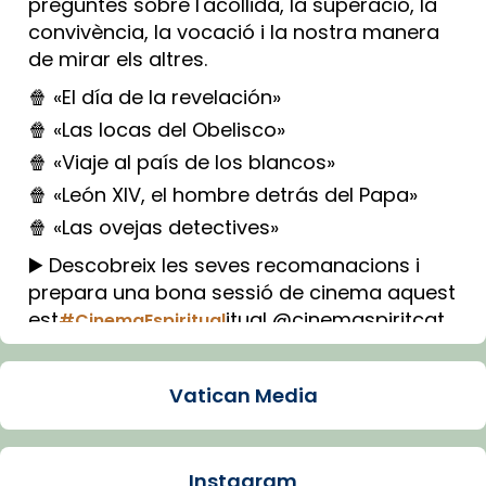
preguntes sobre l'acollida, la superació, la
convivència, la vocació i la nostra manera
de mirar els altres.
🍿 «El día de la revelación»
🍿 «Las locas del Obelisco»
🍿 «Viaje al país de los blancos»
🍿 «León XIV, el hombre detrás del Papa»
🍿 «Las ovejas detectives»
▶️ Descobreix les seves recomanacions i
prepara una bona sessió de cinema aquest
est
itual @cinemaspiritcat
#CinemaEspiritual
Imatge: Generada amb IA (OpenAI)
Video
Vatican Media
View on Facebook
·
Share
Instagram