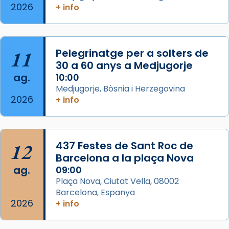
2026
+ info
col·laboradors, a la Catedral de Barcelona.
L’arquebisbe de Barcelona, el cardenal Joan
Josep Omella, ha presidit la missa i l’ha
11
Pelegrinatge per a solters de
concelebrat el bisbe auxiliar de Barcelona,
30 a 60 anys a Medjugorje
Mons. David Abadías.
ag.
10:00
📸 Dr. G. Simón
Medjugorje, Bòsnia i Herzegovina
2026
+ info
Photo
View on Facebook
·
Share
12
437 Festes de Sant Roc de
Arquebisbat de Barcelona
2 weeks ago
Barcelona a la plaça Nova
ag.
09:00
Memòria de les santes Juliana i
Plaça Nova, Ciutat Vella, 08002
Semproniana, verges i màrtirs.
Barcelona, Espanya
2026
Acompanyant la història de sant Cugat, a
+ info
partir de l’Edat Mitjana sorgeix la tradició