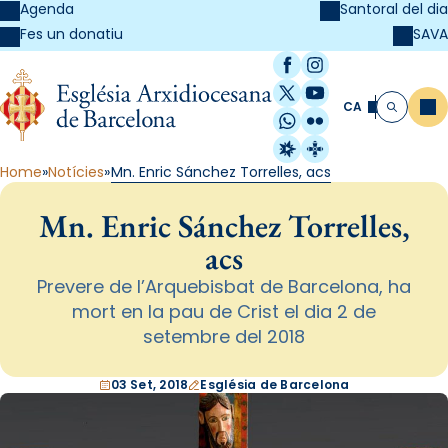
Agenda
Santoral del dia
SAVA
Fes un donatiu
Facebook
Instagram
X / Twitter
YouTube
CA
Me
Cerca
WhatsApp
Flickr
Radio Estel
Catalunya Cristi
Home
Notícies
Mn. Enric Sánchez Torrelles, acs
Mn. Enric Sánchez Torrelles,
acs
Prevere de l’Arquebisbat de Barcelona, ha
mort en la pau de Crist el dia 2 de
setembre del 2018
03 Set, 2018
Església de Barcelona