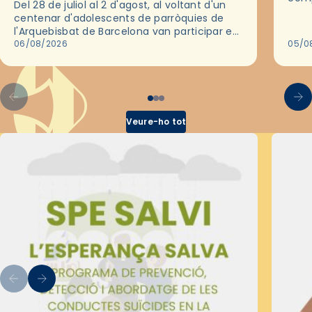
Del 28 de juliol al 2 d'agost, al voltant d'un
deix
centenar d'adolescents de parròquies de
trav
l'Arquebisbat de Barcelona van participar en
les convivències Be Apostle, organitzades
06/08/2026
05/0
pel Secretariat Diocesà de Pastoral amb…
Veure-ho tot