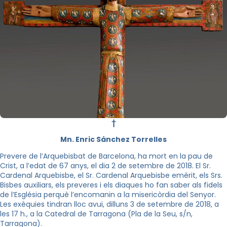
†
Mn. Enric Sánchez Torrelles
Prevere de l’Arquebisbat de Barcelona, ha mort en la pau de
Crist, a l’edat de 67 anys, el dia 2 de setembre de 2018. El Sr.
Cardenal Arquebisbe, el Sr. Cardenal Arquebisbe emèrit, els Srs.
Bisbes auxiliars, els preveres i els diaques ho fan saber als fidels
de l’Església perquè l’encomanin a la misericòrdia del Senyor.
Les exèquies tindran lloc avui, dilluns 3 de setembre de 2018, a
les 17 h., a la Catedral de Tarragona (Pla de la Seu, s/n,
Tarragona).