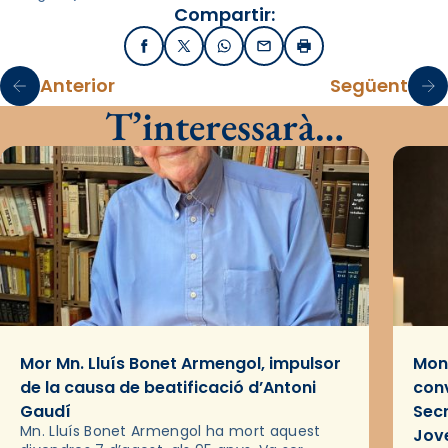
Compartir:
Facebook
X / Twitter
WhatsApp
Email
Imprimir
Anterior
Següent
T’interessarà…
Mor Mn. Lluís Bonet Armengol, impulsor
Mons
de la causa de beatificació d’Antoni
conv
Gaudí
Sec
Mn. Lluís Bonet Armengol ha mort aquest
Jov