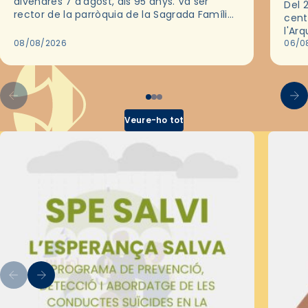
divendres 7 d’agost, als 95 anys. Va ser
Del 2
rector de la parròquia de la Sagrada Família
cent
de Barcelona durant 25 anys, entre 1993 i
l'Ar
2018,…
08/08/2026
les 
06/0
pel 
Veure-ho tot