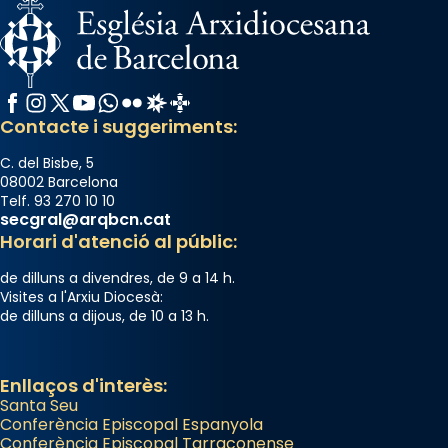
«Si vols saber què és calor, ves per les
Santes a Mataró»🥵.
Photo
Facebook
Instagram
X / Twitter
YouTube
WhatsApp
Flickr
Radio Estel
Catalunya Cristiana
View on Facebook
·
Share
Contacte i suggeriments:
C. del Bisbe, 5
08002 Barcelona
Telf. 93 270 10 10
secgral@arqbcn.cat
Horari d'atenció al públic:
de dilluns a divendres, de 9 a 14 h.
Visites a l'Arxiu Diocesà:
de dilluns a dijous, de 10 a 13 h.
Enllaços d'interès:
Santa Seu
Conferència Episcopal Espanyola
Conferència Episcopal Tarraconense