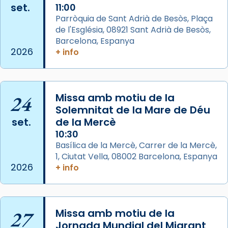
set.
11:00
col·laboradors, a la Catedral de Barcelona.
Parròquia de Sant Adrià de Besòs, Plaça
L’arquebisbe de Barcelona, el cardenal Joan
de l'Església, 08921 Sant Adrià de Besòs,
Josep Omella, ha presidit la missa i l’ha
Barcelona, Espanya
2026
+ info
concelebrat el bisbe auxiliar de Barcelona,
Mons. David Abadías.
📸 Dr. G. Simón
24
Missa amb motiu de la
Photo
Solemnitat de la Mare de Déu
View on Facebook
·
Share
set.
de la Mercè
10:30
Arquebisbat de Barcelona
Basílica de la Mercè, Carrer de la Mercè,
2 weeks ago
1, Ciutat Vella, 08002 Barcelona, Espanya
2026
+ info
Memòria de les santes Juliana i
Semproniana, verges i màrtirs.
Acompanyant la història de sant Cugat, a
27
Missa amb motiu de la
partir de l’Edat Mitjana sorgeix la tradició
Jornada Mundial del Migrant