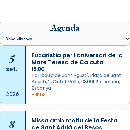
«Avui les santes Juliana i Semproniana ens
ajuden a alçar la mirada»
Mons. Sergi Gordo, bisbe de Tortosa, ha
presidit aquest 27 de juliol la missa de Les
Agenda
Santes de Mataró.
🔗
tinyurl.com/cvu5jmbk
📸 J. Merino
5
Eucaristia per l'aniversari de la
Mare Teresa de Calcuta
Photo
set.
19:00
View on Facebook
·
Share
Parròquia de Sant Agustí, Plaça de Sant
Agustí, 2, Ciutat Vella, 08001 Barcelona,
Arquebisbat de Barcelona
is at Catedral
Espanya
de Barcelona.
2026
+ info
2 weeks ago
Aquest dilluns, 27 de juliol, ha tingut lloc la
missa d’acció de gràcies en agraïment al
8
Missa amb motiu de la Festa
comitè organitzador de la visita apostòlica
de Sant Adrià del Besos
del Sant Pare Lleó XIV a Barcelona, i als