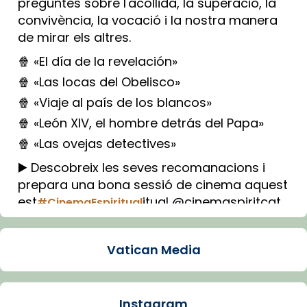
preguntes sobre l'acollida, la superació, la
convivència, la vocació i la nostra manera
de mirar els altres.
🍿 «El día de la revelación»
🍿 «Las locas del Obelisco»
🍿 «Viaje al país de los blancos»
🍿 «León XIV, el hombre detrás del Papa»
🍿 «Las ovejas detectives»
▶️ Descobreix les seves recomanacions i
prepara una bona sessió de cinema aquest
est
itual @cinemaspiritcat
#CinemaEspiritual
Imatge: Generada amb IA (OpenAI)
Video
Vatican Media
View on Facebook
·
Share
Instagram