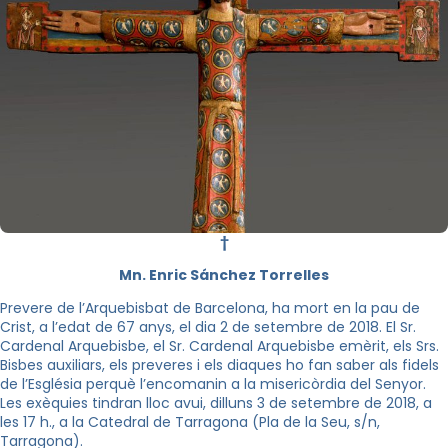
†
Mn. Enric Sánchez Torrelles
Prevere de l’Arquebisbat de Barcelona, ha mort en la pau de
Crist, a l’edat de 67 anys, el dia 2 de setembre de 2018. El Sr.
Cardenal Arquebisbe, el Sr. Cardenal Arquebisbe emèrit, els Srs.
Bisbes auxiliars, els preveres i els diaques ho fan saber als fidels
de l’Església perquè l’encomanin a la misericòrdia del Senyor.
Les exèquies tindran lloc avui, dilluns 3 de setembre de 2018, a
les 17 h., a la Catedral de Tarragona (Pla de la Seu, s/n,
Tarragona).