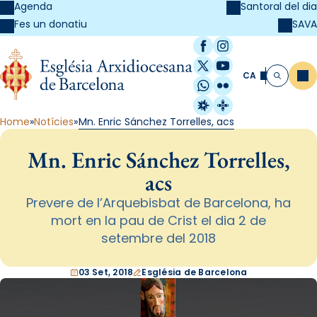
Agenda
Santoral del dia
SAVA
Fes un donatiu
Facebook
Instagram
X / Twitter
YouTube
CA
Me
Cerca
WhatsApp
Flickr
Radio Estel
Catalunya Cristi
Home
Notícies
Mn. Enric Sánchez Torrelles, acs
Mn. Enric Sánchez Torrelles,
acs
Prevere de l’Arquebisbat de Barcelona, ha
mort en la pau de Crist el dia 2 de
setembre del 2018
03 Set, 2018
Església de Barcelona