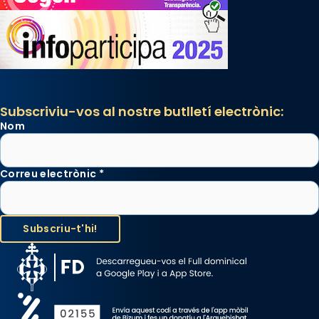
gran a Mataró.
«Si vols saber què és calor, ves per les
Santes a Mataró»🥵.
Photo
View on Facebook
·
Share
Subscriviu-vos al nostre butlletí electrònic:
Nom
Correu electrònic
*