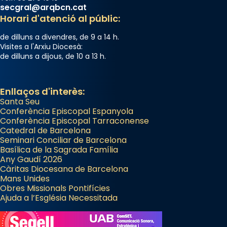
secgral@arqbcn.cat
partir de l’Edat Mitjana sorgeix la tradició
Horari d'atenció al públic:
que les santes Juliana (“relatiu a Júlia”) i
Semproniana (“relatiu a Semprònia =
de dilluns a divendres, de 9 a 14 h.
eterna”) són deixebles seves. I l’any 1667, el
Visites a l'Arxiu Diocesà:
de dilluns a dijous, de 10 a 13 h.
frare Joan Gaspar Roig, afirma en una obra
que les santes són filles de l’antiga Iluro.
Mataró en reivindicarà les relíquies fins que
Enllaços d'interès:
les aconseguirà el 1772. L’ofici que es canta
Santa Seu
a la “Missa de les Santes” (“Missa de
Conferència Episcopal Espanyola
Conferència Episcopal Tarraconense
Glòria”) fou composta el 1848 per Mn.
Catedral de Barcelona
Manuel Blanch, amb aire d’òpera
Seminari Conciliar de Barcelona
italianitzant; s’interpreta per privilegi
Basílica de la Sagrada Família
Any Gaudí 2026
pontifici, amb orquestra i cor, i té una
Càritas Diocesana de Barcelona
duració aproximada de tres hores. Després,
Mans Unides
processó (recuperada el 1972) al voltant
Obres Missionals Pontifícies
Ajuda a l’Església Necessitada
del temple amb les relíquies de les santes.
Des de 1985 hi participa també un grup de
diablesses amb música i ball propis. Festa