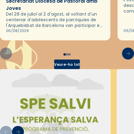
Secretariat Diocesà de Pastoral amb
desc
Joves
comp
Del 28 de juliol al 2 d'agost, al voltant d'un
deix
centenar d'adolescents de parròquies de
trav
l'Arquebisbat de Barcelona van participar en
les convivències Be Apostle, organitzades
06/08/2026
05/0
pel Secretariat Diocesà de Pastoral amb…
Veure-ho tot