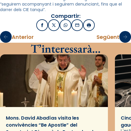
“seguirem acompanyant i seguirem denunciant, fins que el
darrer dels CIE tanqui”.
Compartir:
Facebook
X / Twitter
WhatsApp
Email
Imprimir
Anterior
Següent
T’interessarà…
Mons. David Abadías visita les
Cinc
convivències “Be Apostle” del
gaud
L'es