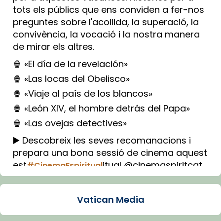
tots els públics que ens conviden a fer-nos
preguntes sobre l'acollida, la superació, la
convivència, la vocació i la nostra manera
de mirar els altres.
🍿 «El día de la revelación»
🍿 «Las locas del Obelisco»
🍿 «Viaje al país de los blancos»
🍿 «León XIV, el hombre detrás del Papa»
🍿 «Las ovejas detectives»
▶️ Descobreix les seves recomanacions i
prepara una bona sessió de cinema aquest
est
itual @cinemaspiritcat
#CinemaEspiritual
Imatge: Generada amb IA (OpenAI)
Video
Vatican Media
View on Facebook
·
Share