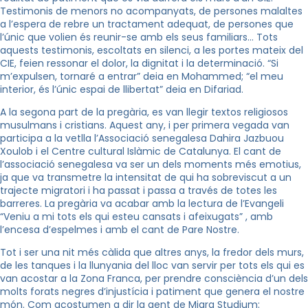
Testimonis de menors no acompanyats, de persones malaltes
a l’espera de rebre un tractament adequat, de persones que
l’únic que volien és reunir-se amb els seus familiars… Tots
aquests testimonis, escoltats en silenci, a les portes mateix del
CIE, feien ressonar el dolor, la dignitat i la determinació. “Si
m’expulsen, tornaré a entrar” deia en Mohammed; “el meu
interior, és l’únic espai de llibertat” deia en Difariad.
A la segona part de la pregària, es van llegir textos religiosos
musulmans i cristians. Aquest any, i per primera vegada van
participa a la vetlla l’Associació senegalesa Dahira Jazbuou
Xoulob i el Centre cultural Islàmic de Catalunya. El cant de
l’associació senegalesa va ser un dels moments més emotius,
ja que va transmetre la intensitat de qui ha sobreviscut a un
trajecte migratori i ha passat i passa a través de totes les
barreres. La pregària va acabar amb la lectura de l’Evangeli
“Veniu a mi tots els qui esteu cansats i afeixugats” , amb
l’encesa d’espelmes i amb el cant de Pare Nostre.
Tot i ser una nit més càlida que altres anys, la fredor dels murs,
de les tanques i la llunyania del lloc van servir per tots els qui es
van acostar a la Zona Franca, per prendre consciència d’un dels
molts forats negres d’injustícia i patiment que genera el nostre
món. Com acostumen a dir la gent de Migra Studium: