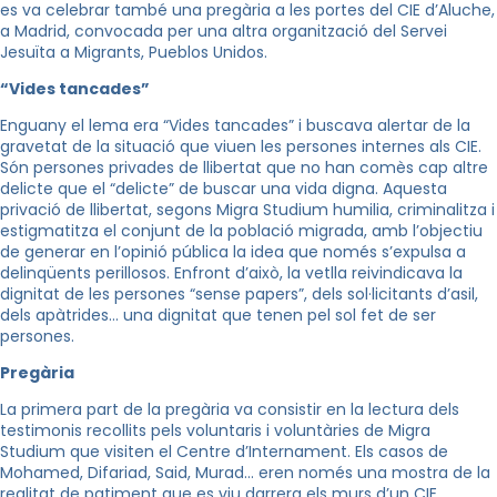
es va celebrar també una pregària a les portes del CIE d’Aluche,
a Madrid, convocada per una altra organització del Servei
Jesuïta a Migrants, Pueblos Unidos.
“Vides tancades”
Enguany el lema era “Vides tancades” i buscava alertar de la
gravetat de la situació que viuen les persones internes als CIE.
Són persones privades de llibertat que no han comès cap altre
delicte que el “delicte” de buscar una vida digna. Aquesta
privació de llibertat, segons Migra Studium humilia, criminalitza i
estigmatitza el conjunt de la població migrada, amb l’objectiu
de generar en l’opinió pública la idea que només s’expulsa a
delinqüents perillosos. Enfront d’això, la vetlla reivindicava la
dignitat de les persones “sense papers”, dels sol·licitants d’asil,
dels apàtrides… una dignitat que tenen pel sol fet de ser
persones.
Pregària
La primera part de la pregària va consistir en la lectura dels
testimonis recollits pels voluntaris i voluntàries de Migra
Studium que visiten el Centre d’Internament. Els casos de
Mohamed, Difariad, Said, Murad… eren només una mostra de la
realitat de patiment que es viu darrera els murs d’un CIE.