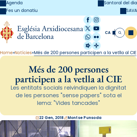
Agenda
Santoral del dia
SAVA
Fes un donatiu
Facebook
Instagram
X / Twitter
YouTube
CA
Me
Cerca
WhatsApp
Flickr
Radio Estel
Catalunya Cristi
Home
Notícies
Més de 200 persones participen a la vetlla al CIE
Més de 200 persones
participen a la vetlla al CIE
Les entitats socials reivindiquen la dignitat
de les persones "sense papers" sota el
lema: "Vides tancades"
22 Gen, 2018
Montse Punsoda