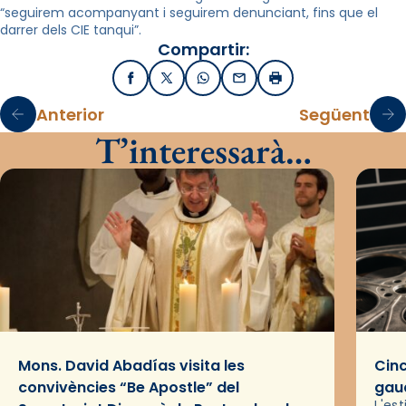
“seguirem acompanyant i seguirem denunciant, fins que el
darrer dels CIE tanqui”.
Compartir:
Facebook
X / Twitter
WhatsApp
Email
Imprimir
Anterior
Següent
T’interessarà…
Mons. David Abadías visita les
Cinc
convivències “Be Apostle” del
gaud
L'es