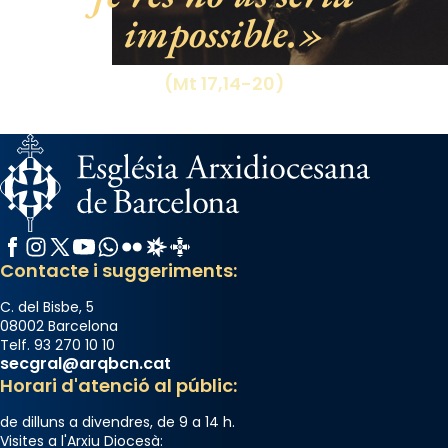
impossible.
(Mt 17,14-20)
Facebook
Instagram
X / Twitter
YouTube
WhatsApp
Flickr
Radio Estel
Catalunya Cristiana
Contacte i suggeriments:
C. del Bisbe, 5
08002 Barcelona
Telf. 93 270 10 10
secgral@arqbcn.cat
Horari d'atenció al públic:
de dilluns a divendres, de 9 a 14 h.
Visites a l'Arxiu Diocesà: