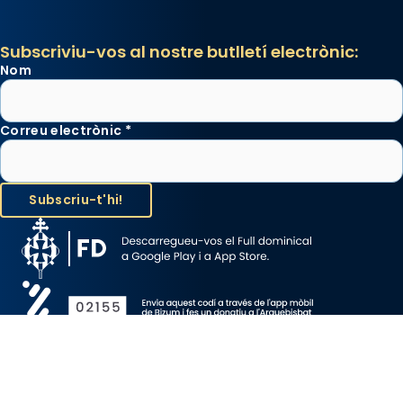
Subscriviu-vos al nostre butlletí electrònic:
Nom
Correu electrònic
*
Avís Legal
Protecció de Dades
Política de Cookies
Canal de denúncia
Copyright 2026 ©ARQUEBISBAT DE BARCELONA, tots els drets