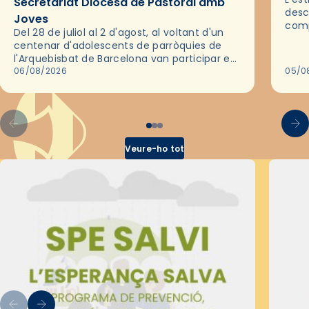
Secretariat Diocesà de Pastoral amb
desc
Joves
comp
Del 28 de juliol al 2 d'agost, al voltant d'un
deix
centenar d'adolescents de parròquies de
trav
l'Arquebisbat de Barcelona van participar en
les convivències Be Apostle, organitzades
06/08/2026
05/0
pel Secretariat Diocesà de Pastoral amb…
Veure-ho tot