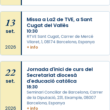
comitè organitzador de la visita apostòlica
del Sant Pare Lleó XIV a Barcelona, i als
col·laboradors, a la Catedral de Barcelona.
13
Missa a La2 de TVE, a Sant
L’arquebisbe de Barcelona, el cardenal Joan
Cugat del Vallès
Josep Omella, ha presidit la missa i l’ha
set.
10:30
concelebrat el bisbe auxiliar de Barcelona,
RTVE Sant Cugat, Carrer de Mercé
Mons. David Abadías.
Vilaret, 1, 08174 Barcelona, Espanya
2026
+ info
📸 Dr. G. Simón
Photo
View on Facebook
·
Share
22
Jornada d'inici de curs del
Secretariat diocesà
Arquebisbat de Barcelona
set.
d'educació catòlica
2 weeks ago
18:30
Seminari Conciliar de Barcelona, Carrer
Memòria de les santes Juliana i
de la Diputació, 231, Eixample, 08007
Semproniana, verges i màrtirs.
Barcelona, Espanya
Acompanyant la història de sant Cugat, a
2026
+ info