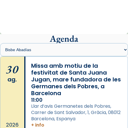
2 weeks ago
«Avui les santes Juliana i Semproniana ens
ajuden a alçar la mirada»
Mons. Sergi Gordo, bisbe de Tortosa, ha
presidit aquest 27 de juliol la missa de Les
Agenda
Santes de Mataró.
🔗
tinyurl.com/cvu5jmbk
📸 J. Merino
30
Missa amb motiu de la
festivitat de Santa Juana
Photo
ag.
Jugan, mare fundadora de les
View on Facebook
·
Share
Germanes dels Pobres, a
Barcelona
Arquebisbat de Barcelona
is at Catedral
11:00
de Barcelona.
Llar d’avis Germanetes dels Pobres,
2 weeks ago
Carrer de Sant Salvador, 1, Gràcia, 08012
Aquest dilluns, 27 de juliol, ha tingut lloc la
Barcelona, Espanya
missa d’acció de gràcies en agraïment al
2026
+ info