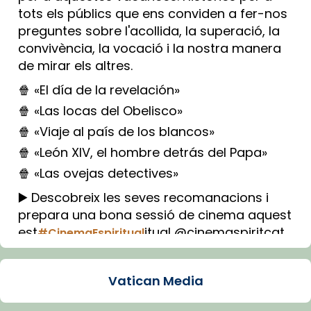
tots els públics que ens conviden a fer-nos
preguntes sobre l'acollida, la superació, la
convivència, la vocació i la nostra manera
de mirar els altres.
🍿 «El día de la revelación»
🍿 «Las locas del Obelisco»
🍿 «Viaje al país de los blancos»
🍿 «León XIV, el hombre detrás del Papa»
🍿 «Las ovejas detectives»
▶️ Descobreix les seves recomanacions i
prepara una bona sessió de cinema aquest
est
itual @cinemaspiritcat
#CinemaEspiritual
Imatge: Generada amb IA (OpenAI)
Video
Vatican Media
View on Facebook
·
Share