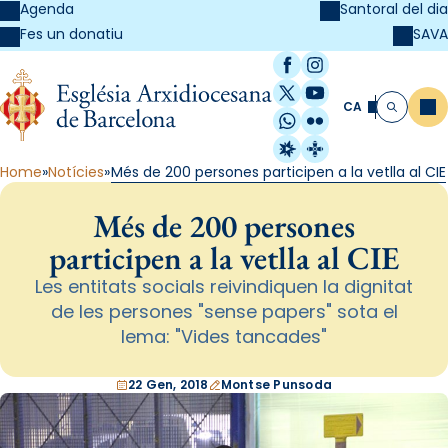
Agenda
Santoral del dia
SAVA
Fes un donatiu
Facebook
Instagram
X / Twitter
YouTube
CA
Me
Cerca
WhatsApp
Flickr
Radio Estel
Catalunya Cristi
Home
Notícies
Més de 200 persones participen a la vetlla al CIE
Més de 200 persones
participen a la vetlla al CIE
Les entitats socials reivindiquen la dignitat
de les persones "sense papers" sota el
lema: "Vides tancades"
22 Gen, 2018
Montse Punsoda