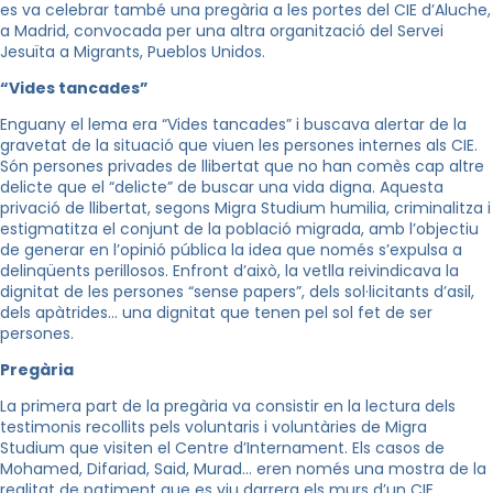
es va celebrar també una pregària a les portes del CIE d’Aluche,
a Madrid, convocada per una altra organització del Servei
Jesuïta a Migrants, Pueblos Unidos.
“Vides tancades”
Enguany el lema era “Vides tancades” i buscava alertar de la
gravetat de la situació que viuen les persones internes als CIE.
Són persones privades de llibertat que no han comès cap altre
delicte que el “delicte” de buscar una vida digna. Aquesta
privació de llibertat, segons Migra Studium humilia, criminalitza i
estigmatitza el conjunt de la població migrada, amb l’objectiu
de generar en l’opinió pública la idea que només s’expulsa a
delinqüents perillosos. Enfront d’això, la vetlla reivindicava la
dignitat de les persones “sense papers”, dels sol·licitants d’asil,
dels apàtrides… una dignitat que tenen pel sol fet de ser
persones.
Pregària
La primera part de la pregària va consistir en la lectura dels
testimonis recollits pels voluntaris i voluntàries de Migra
Studium que visiten el Centre d’Internament. Els casos de
Mohamed, Difariad, Said, Murad… eren només una mostra de la
realitat de patiment que es viu darrera els murs d’un CIE.