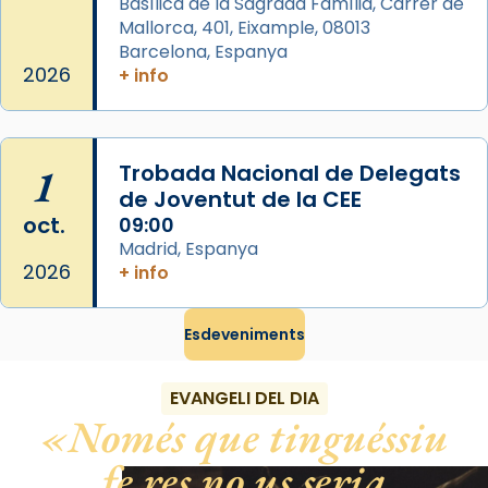
Basílica de la Sagrada Família, Carrer de
gran a Mataró.
Mallorca, 401, Eixample, 08013
Barcelona, Espanya
«Si vols saber què és calor, ves per les
2026
+ info
Santes a Mataró»🥵.
Photo
View on Facebook
·
Share
1
Trobada Nacional de Delegats
de Joventut de la CEE
oct.
09:00
Madrid, Espanya
2026
+ info
Esdeveniments
EVANGELI DEL DIA
Només que tinguéssiu
fe res no us seria