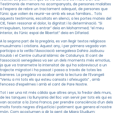
Testimonis de menors no acompanyats, de persones malaltes
a l’espera de rebre un tractament adequat, de persones que
l’únic que volien és reunir-se amb els seus familiars… Tots
aquests testimonis, escoltats en silenci, a les portes mateix del
CIE, feien ressonar el dolor, la dignitat i la determinació. “Si
m’expulsen, tornaré a entrar” deia en Mohammed; “el meu
interior, és l’únic espai de llibertat” deia en Difariad.
A la segona part de la pregària, es van llegir textos religiosos
musulmans i cristians. Aquest any, i per primera vegada van
participa a la vetlla l’Associació senegalesa Dahira Jazbuou
Xoulob i el Centre cultural Islàmic de Catalunya. El cant de
l’associació senegalesa va ser un dels moments més emotius,
ja que va transmetre la intensitat de qui ha sobreviscut a un
trajecte migratori i ha passat i passa a través de totes les
barreres. La pregària va acabar amb la lectura de l’Evangeli
“Veniu a mi tots els qui esteu cansats i afeixugats” , amb
l’encesa d’espelmes i amb el cant de Pare Nostre.
Tot i ser una nit més càlida que altres anys, la fredor dels murs,
de les tanques i la llunyania del lloc van servir per tots els qui es
van acostar a la Zona Franca, per prendre consciència d’un dels
molts forats negres d’injustícia i patiment que genera el nostre
món. Com acostumen a dir la gent de Migra Studium: