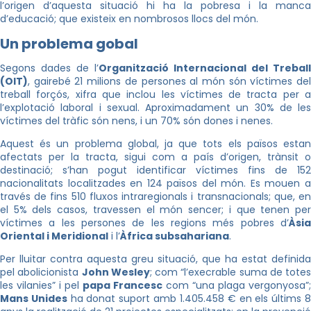
l’origen d’aquesta situació hi ha la pobresa i la manca
d’educació; que existeix en nombrosos llocs del món.
Un problema gobal
Segons dades de l’
Organització Internacional del Treball
(OIT)
, gairebé 21 milions de persones al món són víctimes del
treball forçós, xifra que inclou les víctimes de tracta per a
l’explotació laboral i sexual. Aproximadament un 30% de les
víctimes del tràfic són nens, i un 70% són dones i nenes.
Aquest és un problema global, ja que tots els països estan
afectats per la tracta, sigui com a país d’origen, trànsit o
destinació; s’han pogut identificar víctimes fins de 152
nacionalitats localitzades en 124 països del món. Es mouen a
través de fins 510 fluxos intraregionals i transnacionals; que, en
el 5% dels casos, travessen el món sencer; i que tenen per
víctimes a les persones de les regions més pobres d’
Àsia
Oriental i Meridional
i l’
Àfrica subsahariana
.
Per lluitar contra aquesta greu situació, que ha estat definida
pel abolicionista
John Wesley
; com “l’execrable suma de totes
les vilanies” i pel
papa Francesc
com “una plaga vergonyosa”;
Mans Unides
ha donat suport amb 1.405.458 € en els últims 