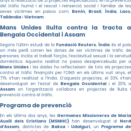
anys la realització de 21 projectes especialitzats; en la prevenció
del tràfic humà i el rescat i reinserció social i familiar de les
seves víctimes en països com;
Benín
,
Brasil
,
Índia
,
Laos
,
Tailàndia
i
Vietnam
.
Mans Unides lluita contra la tracta a
Bengala Occidental i Assam
Segons l’últim estudi de la
Fundació Reuters
,
Índia
és el paí
on més perill corren les dones de ser víctimes de tràfic de
persones; inclòs el treball forçós, l’esclavitud sexual i la servitud
domèstica. Aquesta realitat no passa desapercebuda per a
Mans Unides
i les dades ho reflecteixen: de tots els projectes
contra el tràfic finançats per l’ONG en els últims vuit anys, el
71% s’han realitzat a l’Índia. D’aquests projectes, el 33% s’han
desenvolupat en l’estat de
Bengala Occidental
i el 20% 
Assam
on l’organització col·labora en projectes de lluita i
prevenció contra el tràfic.
Programa de prevenció
En els últims dos anys, les
Germanes Missioneres de Mari
Auxili dels Cristians (MSMHC)
han desenvolupat al
Nor
d’Assam
, districtes de
Baksa
i
Udalguri
, un
Programa de