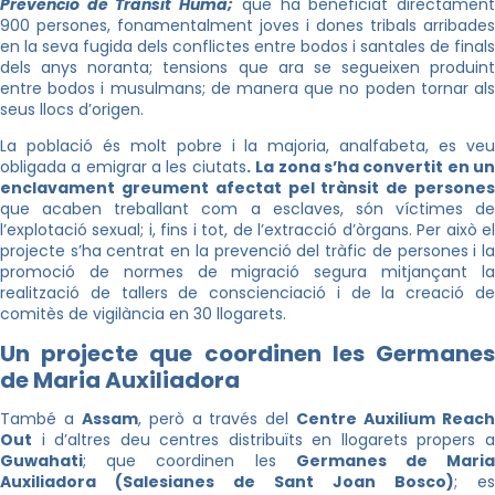
Prevenció de Trànsit Humà;
que ha beneficiat directamen
900 persones, fonamentalment joves i dones tribals arribades
en la seva fugida dels conflictes entre bodos i santales de finals
dels anys noranta; tensions que ara se segueixen produint
entre bodos i musulmans; de manera que no poden tornar als
seus llocs d’origen.
La població és molt pobre i la majoria, analfabeta, es veu
obligada a emigrar a les ciutats
.
La zona s’ha convertit en u
enclavament greument afectat pel trànsit de persones
que acaben treballant com a esclaves, són víctimes de
l’explotació sexual; i, fins i tot, de l’extracció d’òrgans. Per això el
projecte s’ha centrat en la prevenció del tràfic de persones i la
promoció de normes de migració segura mitjançant la
realització de tallers de conscienciació i de la creació de
comitès de vigilància en 30 llogarets.
Un projecte que coordinen les Germanes
de Maria Auxiliadora
També a
Assam
, però a través del
Centre Auxilium Reac
Out
i d’altres deu centres distribuïts en llogarets propers a
Guwahati
; que coordinen les
Germanes de Mari
Auxiliadora (Salesianes de Sant Joan Bosco)
; es