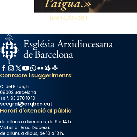
l’aigua.
Aquest dilluns, 27 de juliol, ha tingut lloc la
missa d’acció de gràcies en agraïment al
(Mt 14,22-36)
comitè organitzador de la visita apostòlica
del Sant Pare Lleó XIV a Barcelona, i als
col·laboradors, a la Catedral de Barcelona.
L’arquebisbe de Barcelona, el cardenal Joan
Josep Omella, ha presidit la missa i l’ha
concelebrat el bisbe auxiliar de Barcelona,
Facebook
Instagram
X / Twitter
YouTube
WhatsApp
Flickr
Radio Estel
Catalunya Cristiana
Mons. David Abadías.
Contacte i suggeriments:
📸 Dr. G. Simón
C. del Bisbe, 5
Photo
08002 Barcelona
Telf. 93 270 10 10
View on Facebook
·
Share
secgral@arqbcn.cat
Horari d'atenció al públic:
Arquebisbat de Barcelona
de dilluns a divendres, de 9 a 14 h.
2 weeks ago
Visites a l'Arxiu Diocesà:
de dilluns a dijous, de 10 a 13 h.
Memòria de les santes Juliana i