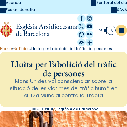
Agenda
Santoral del dia
SAVA
Fes un donatiu
Facebook
Instagram
X / Twitter
YouTube
CA
Me
Cerca
WhatsApp
Flickr
Radio Estel
Catalunya Cristi
Home
Notícies
Lluita per l’abolició del tràfic de persones
Lluita per l’abolició del tràfic
de persones
Mans Unides vol conscienciar sobre la
situació de les víctimes del tràfic humà en
el Dia Mundial contra la Tracta
30 Jul, 2018
Església de Barcelona