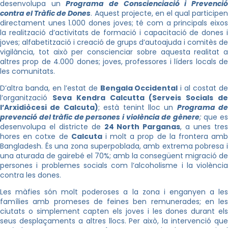
desenvolupa un
Programa de Conscienciació i Prevenci
contra el Tràfic de Dones
. Aquest projecte, en el qual participe
directament unes 1.000 dones joves; té com a principals eixos
la realització d’activitats de formació i capacitació de dones i
joves; alfabetització i creació de grups d’autoajuda i comitès de
vigilància, tot això per conscienciar sobre aquesta realitat a
altres prop de 4.000 dones; joves, professores i líders locals de
les comunitats.
D’altra banda, en l’estat de
Bengala Occidental
i al costat d
l’organització
Seva Kendra Calcutta (Serveis Socials d
l’Arxidiòcesi de Calcuta)
; està tenint lloc un
Programa de
prevenció del tràfic de persones i violència de gènere
;
que e
desenvolupa el districte de
24 North Parganas
, a unes tre
hores en cotxe de
Calcuta
i molt a prop de la frontera am
Bangladesh. És una zona superpoblada, amb extrema pobresa i
una aturada de gairebé el 70%; amb la consegüent migració de
persones i problemes socials com l’alcoholisme i la violència
contra les dones.
Les màfies són molt poderoses a la zona i enganyen a les
famílies amb promeses de feines ben remunerades; en les
ciutats o simplement capten els joves i les dones durant els
seus desplaçaments a altres llocs. Per això, la intervenció que