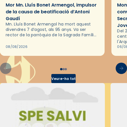
Mor Mn. Lluís Bonet Armengol, impulsor
Mons
de la causa de beatificació d’Antoni
conv
Gaudí
Sec
Mn. Lluís Bonet Armengol ha mort aquest
Jov
divendres 7 d’agost, als 95 anys. Va ser
Del 2
rector de la parròquia de la Sagrada Família
cent
de Barcelona durant 25 anys, entre 1993 i
l'Ar
2018,…
08/08/2026
les 
06/0
pel 
Veure-ho tot