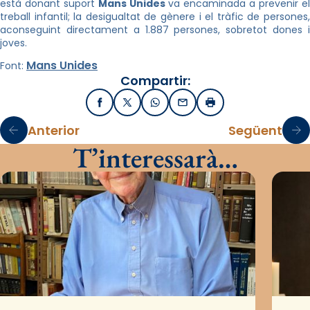
està donant suport
Mans Unides
va encaminada a prevenir e
treball infantil; la desigualtat de gènere i el tràfic de persones,
aconseguint directament a 1.887 persones, sobretot dones i
joves.
Mans Unides
Font:
Compartir:
Facebook
X / Twitter
WhatsApp
Email
Imprimir
Anterior
Següent
T’interessarà…