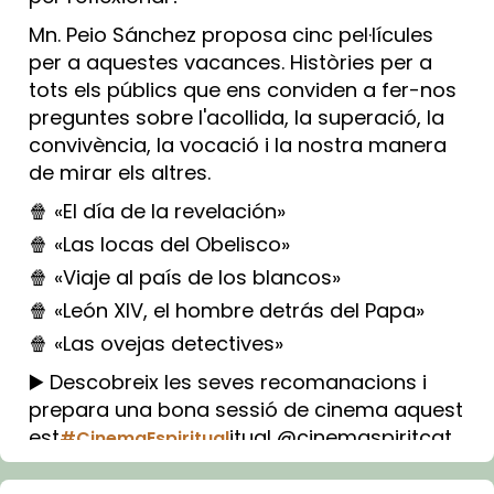
Mn. Peio Sánchez proposa cinc pel·lícules
per a aquestes vacances. Històries per a
tots els públics que ens conviden a fer-nos
preguntes sobre l'acollida, la superació, la
convivència, la vocació i la nostra manera
de mirar els altres.
🍿 «El día de la revelación»
🍿 «Las locas del Obelisco»
🍿 «Viaje al país de los blancos»
🍿 «León XIV, el hombre detrás del Papa»
🍿 «Las ovejas detectives»
▶️ Descobreix les seves recomanacions i
prepara una bona sessió de cinema aquest
est
itual @cinemaspiritcat
#CinemaEspiritual
Imatge: Generada amb IA (OpenAI)